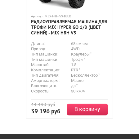
Артикул:
MJX-H8H-V5-BLUE
РАДИОУПРАВЛЯЕМАЯ МАШИНА ДЛЯ
ТРОФИ MJX HYPER GO 1/8 (ЦВЕТ
СИНИЙ) - MJX H8H V5
Длина:
68 см см
Привод:
4WD
Тип машинки:
Краулеры
Тип машинки:
Трофи
Масштаб:
1:8
Комплектация:
RTR
Тип двигателя:
Бесколлектор
Амортизаторы:
Масло
Влагозащита:
да
Скорость:
30 км/ч
44 490
руб
В корзину
39 196
руб