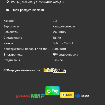
127560, Москва, ул. Менжинского д.3
E-mail:
post@rc-russia.ru
Каталог
DJI
Вертолеты
Квадрокоптеры
Самолеты
Машинки
Спецтехника
Танки
Катера
Роботы ClicBot
Конструкторы, наборы для творчества и настольные игры
Запчасти
Электроника
FPV видеосъемка
Cтедикамы
Разное
SEO-продвижение сайтов