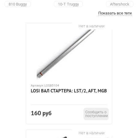
810 Buggy
10-T Truggy
Aftershock
Показать все теги
Aftershock Monster Truck
CR Racing Truck
Desert Truck
Desert Buggy XL
HIGHroller
LST
LST2
Нет в наличии
LST Super Truck
LST XXL Monster Truck
LST2 Monster Truck
Mega Baja
Mega Baja Monster
Mini Desert Buggy
Mini-Desert Truck
Mini HIGHroller
Mini ReadyLift
Mini Rockstar
Mini Stronghold
Mini-T Stadium Truck
Muggy
Muggy 4WD
ReadyLift
Rockstar
Rolling Chassis 2WD
Slider
Speed-T
Артикул:
LOSB5104
Speed-NT
Stronghold
Strike Short Course Truck
LOSI ВАЛ СТАРТЕРА: LST/2, AFT, MGB
Ten-sct nitro 4wd
Ten-t 4wd nitro truggy
Ten-scte 4wd short course truck
160
руб
Сообщить о
TEN-SCTE 4WD Short Course Rolling Chasis
TEN-SCT 4WD
поступлении
XXX-T Sport
масштаб 1:5
масштаб 1:8
масштаб 1:10
Нет в наличии
масштаб 1:16
масштаб 1:18