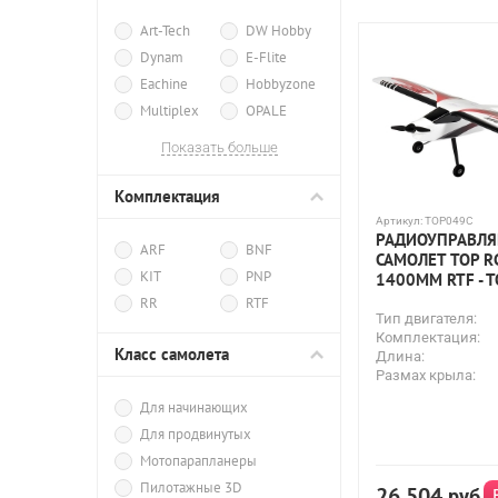
Art-Tech
DW Hobby
Dynam
E-Flite
Eachine
Hobbyzone
Multiplex
OPALE
Sonic Modell
Показать больше
Top RC
Volantex RC
WL Toys
Комплектация
XK Innovation
Артикул:
TOP049C
РАДИОУПРАВЛ
ARF
BNF
САМОЛЕТ TOP RC
KIT
PNP
1400MM RTF - 
RR
RTF
Тип двигателя:
Комплектация:
Класс самолета
Длина:
Размах крыла:
Для начинающих
Для продвинутых
Мотопарапланеры
Пилотажные 3D
26 504
руб