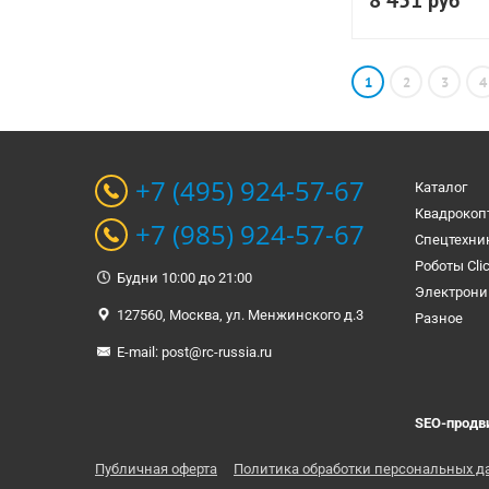
8 451
руб
1
2
3
4
+7 (495) 924-57-67
Каталог
Квадрокоп
+7 (985) 924-57-67
Спецтехни
Роботы Cli
Будни 10:00 до 21:00
Электрони
127560, Москва, ул. Менжинского д.3
Разное
E-mail:
post@rc-russia.ru
SEO-продв
Публичная оферта
Политика обработки персональных д