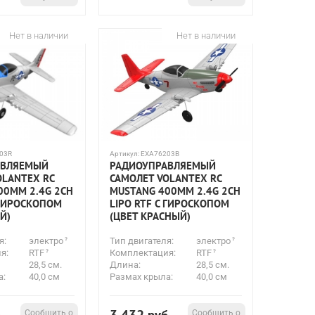
Нет в наличии
Нет в наличии
03R
Артикул:
EXA76203B
АВЛЯЕМЫЙ
РАДИОУПРАВЛЯЕМЫЙ
OLANTEX RC
САМОЛЕТ VOLANTEX RC
00ММ 2.4G 2CH
MUSTANG 400ММ 2.4G 2CH
 ГИРОСКОПОМ
LIPO RTF С ГИРОСКОПОМ
Й)
(ЦВЕТ КРАСНЫЙ)
я:
электро
Тип двигателя:
электро
я:
RTF
Комплектация:
RTF
28,5 см.
Длина:
28,5 см.
а:
40,0 см
Размах крыла:
40,0 см
Сообщить о
Сообщить о