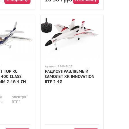
C
Артикул:
A100-SU27
Т TOP RC
РАДИОУПРАВЛЯЕМЫЙ
 400 CLASS
САМОЛЕТ XK INNOVATION
М 2.4G 4-CH
RTF 2.4G
я:
электро
я:
RTF