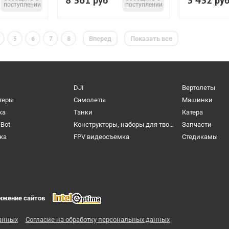
8 361
3 432
руб
ру
поступлении
поступлении
5
6
7
8
Вперед
Показать все
DJI
Вертолеты
теры
Самолеты
Машинки
ка
Танки
Катера
cBot
Конструкторы, наборы для творчества и настольные игры
Запчасти
ка
FPV видеосъемка
Cтедикамы
ижение сайтов
анных
Согласие на обработку персональных данных