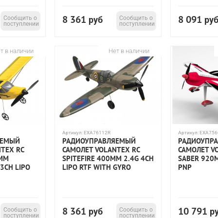
8 361
8 091
Сообщить о
руб
Сообщить о
ру
поступлении
поступлении
т в наличии
Нет в наличии
Артикул:
EXA76112R
Артикул:
EXA756
ЯЕМЫЙ
РАДИОУПРАВЛЯЕМЫЙ
РАДИОУПР
TEX RC
САМОЛЕТ VOLANTEX RC
САМОЛЕТ V
0ММ
SPITEFIRE 400ММ 2.4G 4CH
SABER 920
3CH LIPO
LIPO RTF WITH GYRO
PNP
8 361
10 791
Сообщить о
руб
Сообщить о
р
поступлении
поступлении