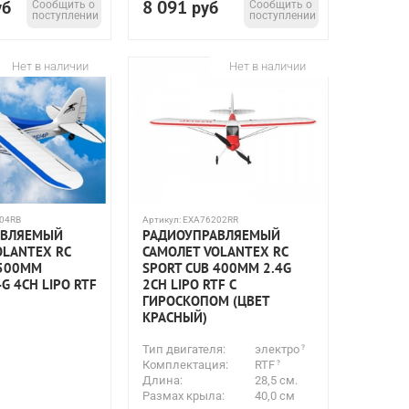
8 091
уб
Сообщить о
руб
Сообщить о
поступлении
поступлении
Нет в наличии
Нет в наличии
04RB
Артикул:
EXA76202RR
АВЛЯЕМЫЙ
РАДИОУПРАВЛЯЕМЫЙ
OLANTEX RC
САМОЛЕТ VOLANTEX RC
 500ММ
SPORT CUB 400ММ 2.4G
4G 4CH LIPO RTF
2CH LIPO RTF С
ГИРОСКОПОМ (ЦВЕТ
КРАСНЫЙ)
Тип двигателя:
электро
Комплектация:
RTF
Длина:
28,5 см.
Размах крыла:
40,0 см