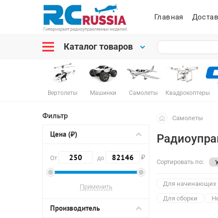
Главная
Достав
Каталог товаров
Вертолеты
Машинки
Самолеты
Квадрокоптеры
Фильтр
Самолеты
Цена (₽)
Радиоупра
₽
От
до
Сортировать по:
Для начинающих
Для сборки
Н
Производитель