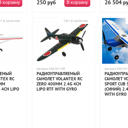
250
26 504
руб
р
В корзину
В корзину
т в наличии
Нет в наличии
Артикул:
EXA76115R
Артикул:
EXA761
ЯЕМЫЙ
РАДИОУПРАВЛЯЕМЫЙ
РАДИОУПР
TEX RC
САМОЛЕТ VOLANTEX RC
САМОЛЕТ V
0ММ
ZERO 400ММ 2.4G 4CH
SPORT CUB
 4CH LIPO
LIPO RTF WITH GYRO
(СИНИЙ) 2.
WITH GYRO