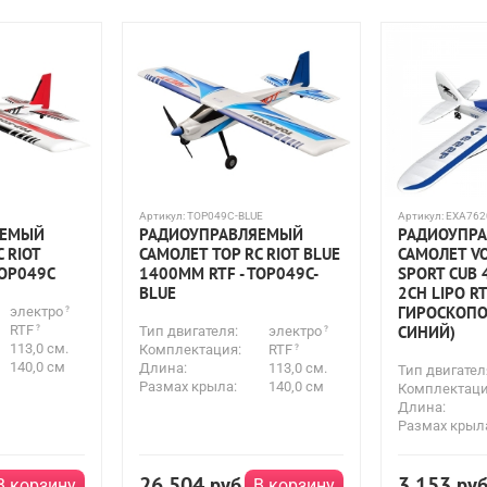
Артикул:
TOP049C-BLUE
Артикул:
EXA762
ЯЕМЫЙ
РАДИОУПРАВЛЯЕМЫЙ
РАДИОУПР
 RIOT
САМОЛЕТ TOP RC RIOT BLUE
САМОЛЕТ V
TOP049C
1400MM RTF - TOP049C-
SPORT CUB 
BLUE
2CH LIPO RT
ГИРОСКОПО
электро
RTF
СИНИЙ)
Тип двигателя:
электро
113,0 см.
Комплектация:
RTF
140,0 см
Длина:
113,0 см.
Тип двигател
Размах крыла:
140,0 см
Комплектаци
Длина:
Размах крыл
26 504
3 153
руб
ру
В корзину
В корзину