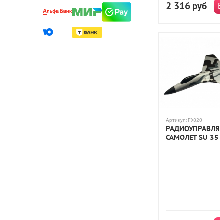
240,0
2 316
руб
Артикул:
FX820
РАДИОУПРАВЛ
САМОЛЕТ SU-35 