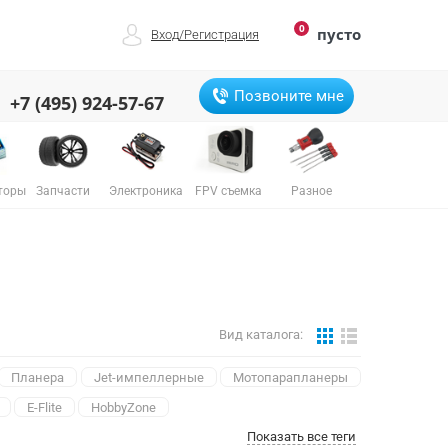
0
пусто
Вход
/
Регистрация
Позвоните мне
+7 (495) 924-57-67
торы
Запчасти
Электроника
FPV съемка
Разное
Вид каталога:
Планера
Jet-импеллерные
Мотопарапланеры
E-Flite
HobbyZone
Показать все теги