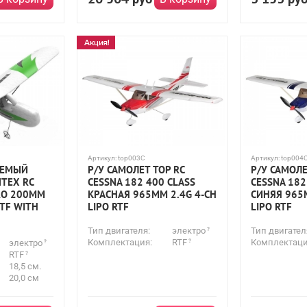
Артикул:
top003C
Артикул:
top004
ЯЕМЫЙ
Р/У САМОЛЕТ TOP RC
Р/У САМОЛЕ
TEX RC
CESSNA 182 400 CLASS
CESSNA 182
RO 200ММ
КРАСНАЯ 965ММ 2.4G 4-CH
СИНЯЯ 965М
RTF WITH
LIPO RTF
LIPO RTF
Тип двигателя:
электро
Тип двигател
Комплектация:
RTF
Комплектаци
электро
RTF
18,5 см.
20,0 см