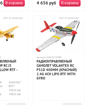
4 656
уб
руб
В корзину
В корзину
Нет в наличии
Нет в наличии
C
Артикул:
EXA76105RR
АВЛЯЕМЫЙ
РАДИОУПРАВЛЯЕМЫЙ
P RC J3
САМОЛЕТ VOLANTEX RC
LOW RTF -
P51D 400ММ (КРАСНЫЙ)
2.4G 4CH LIPO RTF WITH
GYRO
я:
электро
я:
RTF
105,0 см.
а:
140,0 см