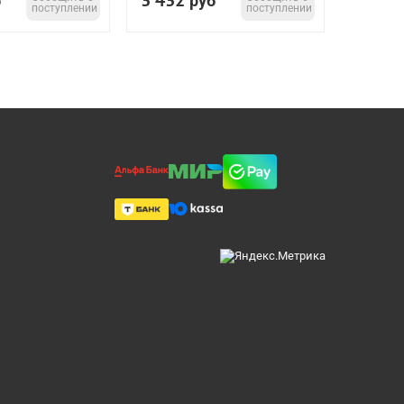
3 432
б
руб
поступлении
поступлении