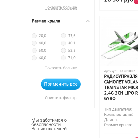
Планер
Планера
Показать больше
Размах крыла
20,0
33,6
40,0
40,1
50,0
52,3
60,0
71,0
75,0
75,8
Показать больше
Артикул:
EXA78103R
80,0
92,0
РАДИОУПРАВЛ
94,2
96,5
САМОЛЕТ VOLAN
TRAINSTAR MIC
100,0
110,0
2.4G 2CH LIPO 
120
120,0
Очистить фильтр
GYRO
128,0
140,0
Тип двигателя:
141,0
149,9
Комплектация:
150,0
160,0
Мы заботимся о
Длина:
безопасности
180,0
187,5
Размах крыла:
Ваших платежей
200,0
210,0