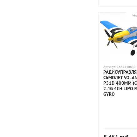
Не
Артикул:
EXA76105RB
РАДИОУПРАВЛ
САМОЛЕТ VOLAN
P51D 400ММ (
2.4G 4CH LIPO 
GYRO