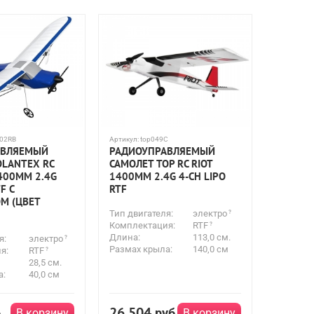
02RB
Артикул:
top049C
АВЛЯЕМЫЙ
РАДИОУПРАВЛЯЕМЫЙ
OLANTEX RC
САМОЛЕТ TOP RC RIOT
400ММ 2.4G
1400ММ 2.4G 4-CH LIPO
F С
RTF
М (ЦВЕТ
Тип двигателя:
электро
Комплектация:
RTF
Длина:
113,0 см.
я:
электро
Размах крыла:
140,0 см
я:
RTF
28,5 см.
а:
40,0 см
26 504
б
руб
В корзину
В корзину