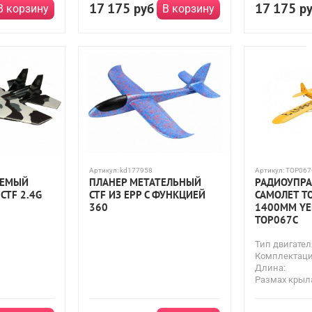
17 175
17 175
руб
р
В корзину
В корзину
Артикул:
kd177958
Артикул:
TOP067
ЯЕМЫЙ
ПЛАНЕР МЕТАТЕЛЬНЫЙ
РАДИОУПР
CTF 2.4G
CTF ИЗ EPP С ФУНКЦИЕЙ
САМОЛЕТ TO
360
1400MM YEL
TOP067C
Тип двигател
Комплектаци
Длина:
Размах крыл