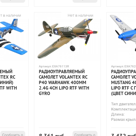
т в наличии
Нет в наличии
Артикул:
EXA76113R
Артикул:
EXA762
ЯЕМЫЙ
РАДИОУПРАВЛЯЕМЫЙ
РАДИОУПР
TEX RC
САМОЛЕТ VOLANTEX RC
САМОЛЕТ V
СИНИЙ)
P40 WARHAWK 400ММ
MUSTANG 4
RTF WITH
2.4G 4CH LIPO RTF WITH
LIPO RTF С
GYRO
(ЦВЕТ СИНИ
Тип двигател
Комплектаци
Длина:
Размах крыл
Сообщить о
Сообщить о