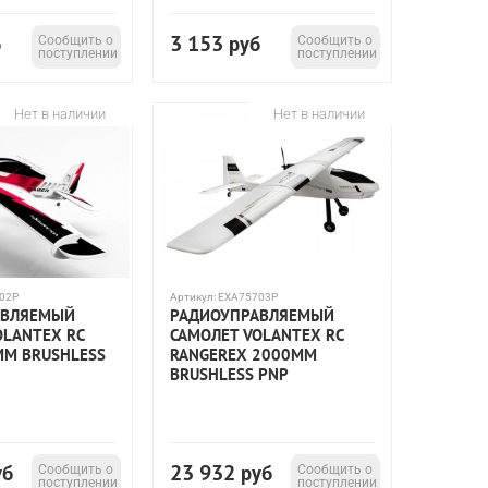
3 153
б
Сообщить о
руб
Сообщить о
поступлении
поступлении
Нет в наличии
Нет в наличии
02P
Артикул:
EXA75703P
АВЛЯЕМЫЙ
РАДИОУПРАВЛЯЕМЫЙ
OLANTEX RC
САМОЛЕТ VOLANTEX RC
ММ BRUSHLESS
RANGEREX 2000MM
BRUSHLESS PNP
23 932
уб
Сообщить о
руб
Сообщить о
поступлении
поступлении