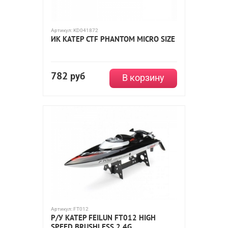
Артикул:
KD041872
ИК КАТЕР CTF PHANTOM MICRO SIZE
782
руб
В корзину
Артикул:
FT012
Р/У КАТЕР FEILUN FT012 HIGH
SPEED BRUSHLESS 2.4G