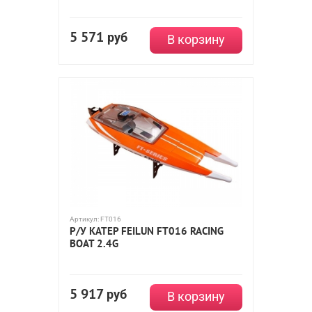
5 571
руб
В корзину
Артикул:
FT016
Р/У КАТЕР FEILUN FT016 RACING
BOAT 2.4G
5 917
руб
В корзину