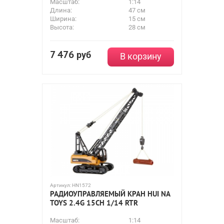
Масштаб:
1:14
Длина:
47 см
Ширина:
15 см
Высота:
28 см
7 476
руб
В корзину
Артикул:
HN1572
РАДИОУПРАВЛЯЕМЫЙ КРАН HUI NA
TOYS 2.4G 15CH 1/14 RTR
Масштаб:
1:14