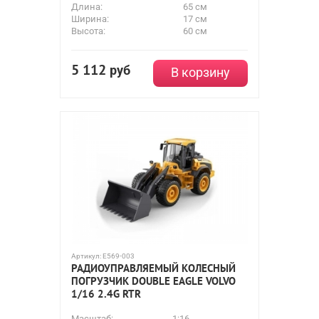
Длина:
65 см
Ширина:
17 см
Высота:
60 см
5 112
руб
В корзину
Артикул:
E569-003
РАДИОУПРАВЛЯЕМЫЙ КОЛЕСНЫЙ
ПОГРУЗЧИК DOUBLE EAGLE VOLVO
1/16 2.4G RTR
Масштаб:
1:16