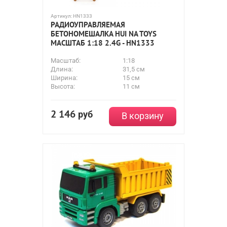
Артикул:
HN1333
РАДИОУПРАВЛЯЕМАЯ
БЕТОНОМЕШАЛКА HUI NA TOYS
МАСШТАБ 1:18 2.4G - HN1333
Масштаб:
1:18
Длина:
31,5 см
Ширина:
15 см
Высота:
11 см
2 146
руб
В корзину