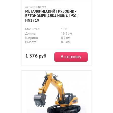
Артикул:
HN1719
МЕТАЛЛИЧЕСКИЙ ГРУЗОВИК -
БЕТОНОМЕШАЛКА HUINA 1:50 -
HN1719
Масштаб:
1:50
Длина:
19,5 см
Ширина:
5,7 см
Высота:
8,5 см
1 376
руб
В корзину