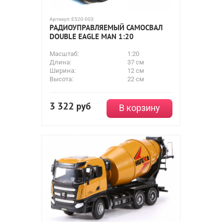
Артикул:
E520-003
РАДИОУПРАВЛЯЕМЫЙ САМОСВАЛ
DOUBLE EAGLE MAN 1:20
Масштаб:
1:20
Длина:
37 см
Ширина:
12 см
Высота:
22 см
3 322
руб
В корзину