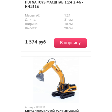
HUI NA TOYS МАСШТАБ 1:24 2.4G -
HN1516
Масштаб:
1:24
Длина:
31 см
Ширина:
10 см
Высота:
28 см
1 574
руб
В корзину
Артикул:
HN1710
МЕТАЛЛИЧЕСКИЙ ГУСЕНИЧНЫЙ