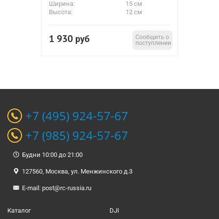
Ширина:
15 см
Высота:
12 см
1 930
руб
Сообщить о
поступлении
+7 (495) 924-57-67
+7 (985) 924-57-67
Будни 10:00 до 21:00
127560, Москва, ул. Менжинского д.3
E-mail:
post@rc-russia.ru
Каталог
DJI