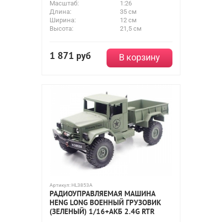
Масштаб:
1:26
Длина:
35 см
Ширина:
12 см
Высота:
21,5 см
1 871
руб
В корзину
Артикул:
HL3853A
РАДИОУПРАВЛЯЕМАЯ МАШИНА
HENG LONG ВОЕННЫЙ ГРУЗОВИК
(ЗЕЛЕНЫЙ) 1/16+АКБ 2.4G RTR