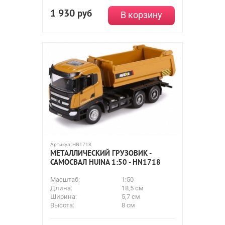
1 930
руб
В корзину
Артикул:
HN1718
МЕТАЛЛИЧЕСКИЙ ГРУЗОВИК -
САМОСВАЛ HUINA 1:50 - HN1718
Масштаб:
1:50
Длина:
18,5 см
Ширина:
5,7 см
Высота:
8 см