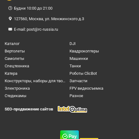
Будни 10:00 до 21:00
127560, Москва, ул. Менжинского д.3
E-mail:
post@rc-russia.ru
Каталог
DJI
Вертолеты
Квадрокоптеры
Самолеты
Машинки
Спецтехника
Танки
Катера
Роботы ClicBot
Конструкторы, наборы для творчества и настольные игры
Запчасти
Электроника
FPV видеосъемка
Cтедикамы
Разное
SEO-продвижение сайтов