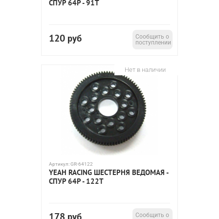
СПУР 64P - 91T
120
руб
Сообщить о
поступлении
Нет в наличии
Артикул:
GR-64122
YEAH RACING ШЕСТЕРНЯ ВЕДОМАЯ -
СПУР 64P - 122T
178
руб
Сообщить о