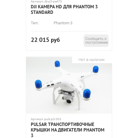
Артикул:
dji-p3-part73
DJI КАМЕРА HD ДЛЯ PHANTOM 3
STANDARD
Тип:
Phantom 3
22 015
руб
Сообщить о
поступлении
Нет в наличии
Артикул:
puls-p3-003
PULSAR ТРАНСПОРТИВОЧНЫЕ
КРЫШКИ НА ДВИГАТЕЛИ PHANTOM
3