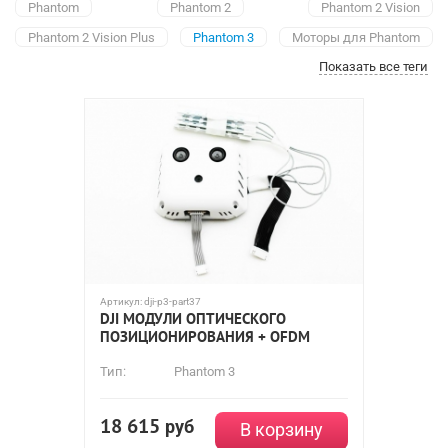
Phantom
Phantom 2
Phantom 2 Vision
Phantom 2 Vision Plus
Phantom 3
Mоторы для Phantom
Показать все теги
Аккумуляторы
Зарядные устройства для Phantom
Приемники
Компасы
Передатчики
Регуляторы
Шасси
Модули
Полетные контроллеры
Шлейфы
Крепежи и крепления
Кабели
Демпферы
Камеры
Защиты пропеллеров
Корпусы
Фильтры
Артикул:
dji-p3-part37
DJI МОДУЛИ ОПТИЧЕСКОГО
ПОЗИЦИОНИРОВАНИЯ + OFDM
Тип:
Phantom 3
18 615
руб
В корзину