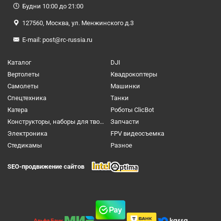
Будни 10:00 до 21:00
127560, Москва, ул. Менжинского д.3
E-mail:
post@rc-russia.ru
Каталог
DJI
Вертолеты
Квадрокоптеры
Самолеты
Машинки
Спецтехника
Танки
Катера
Роботы ClicBot
Конструкторы, наборы для творчества и настольные игры
Запчасти
Электроника
FPV видеосъемка
Cтедикамы
Разное
SEO-продвижение сайтов