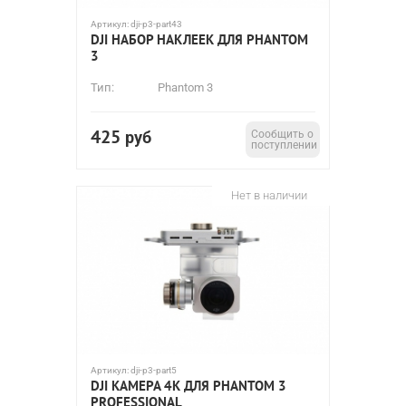
Артикул:
dji-p3-part43
DJI НАБОР НАКЛЕЕК ДЛЯ PHANTOM
3
Тип:
Phantom 3
425
руб
Сообщить о
поступлении
Нет в наличии
Артикул:
dji-p3-part5
DJI КАМЕРА 4K ДЛЯ PHANTOM 3
PROFESSIONAL