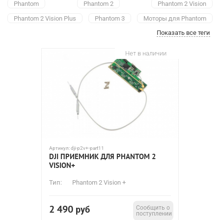
Phantom
Phantom 2
Phantom 2 Vision
Phantom 2 Vision Plus
Phantom 3
Mоторы для Phantom
Показать все теги
Аккумуляторы
Зарядные устройства для Phantom
Приемники
Компасы
Передатчики
Регуляторы
Нет в наличии
Шасси
Модули
Полетные контроллеры
Шлейфы
Крепежи и крепления
Кабели
Демпферы
Камеры
Защиты пропеллеров
Корпусы
Фильтры
Артикул:
dji-p2v+-part11
DJI ПРИЕМНИК ДЛЯ PHANTOM 2
VISION+
Тип:
Phantom 2 Vision +
2 490
руб
Сообщить о
поступлении