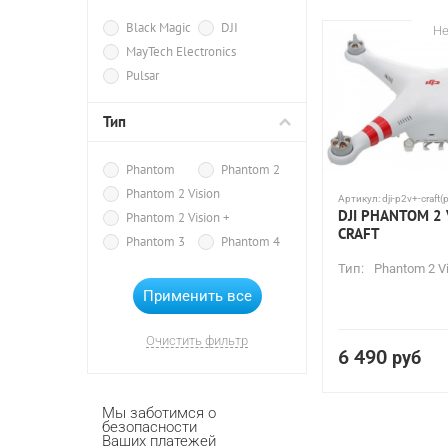
Фильтры
Black Magic
DJI
Не
MayTech Electronics
Pulsar
Тип
Phantom
Phantom 2
Phantom 2 Vision
Артикул:
dji-p2v+-craft(
DJI PHANTOM 2 
Phantom 2 Vision +
CRAFT
Phantom 3
Phantom 4
Тип:
Phantom 2 Vi
Очистить фильтр
6 490
руб
Мы заботимся о
безопасности
Ваших платежей