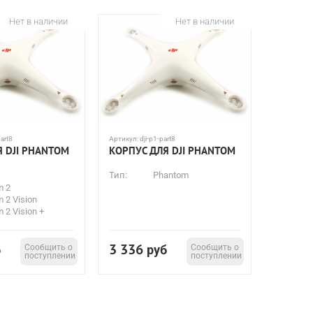
Нет в наличии
Нет в наличии
part8
Артикул:
dji-p1-part8
Я DJI PHANTOM
КОРПУС ДЛЯ DJI PHANTOM
Тип:
Phantom
m 2
 2 Vision
 2 Vision +
3 336
б
Сообщить о
руб
Сообщить о
поступлении
поступлении