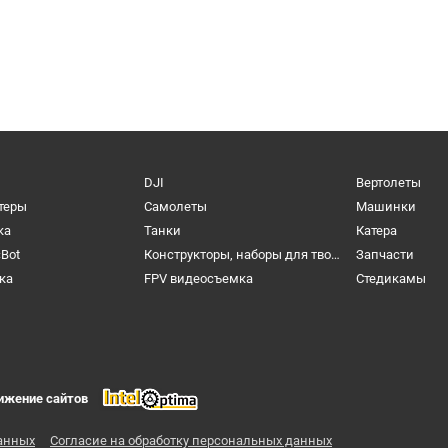
DJI
Вертолеты
теры
Самолеты
Машинки
ка
Танки
Катера
cBot
Конструкторы, наборы для творчества и настольные игры
Запчасти
ка
FPV видеосъемка
Cтедикамы
ижение сайтов
анных
Согласие на обработку персональных данных