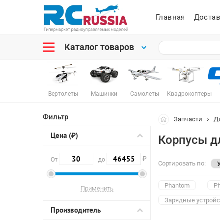
Главная
Достав
Каталог товаров
Вертолеты
Машинки
Самолеты
Квадрокоптеры
Фильтр
Запчасти
Д
Цена (₽)
Корпусы д
₽
От
до
Сортировать по:
Phantom
P
Зарядные устройс
Производитель
Полетные контро