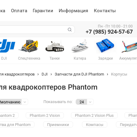
ка
Оплата
Гарантии
Информация
Контакты
Пн - Пт 10:00 - 21:00
+7 (985) 924-57-67
DJI
Спецтехника
Танки
Катера
Зарядки
Аккумуля
ля квадрокоптеров
DJI
Запчасти для DJI Phantom
Корпусы
ля квадрокоптеров Phantom
Показывать по:
hantom 2
Phantom 2 Vision
Phantom 2 Vision Plus
Phan
тва для Phantom
Приемники
Компасы
Передат
ллеры
Шлейфы
Крепежи и крепления
Кабели
Демпфе