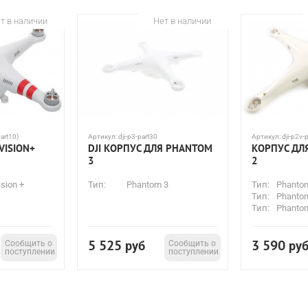
т в наличии
Нет в наличии
part10)
Артикул:
dji-p3-part30
Артикул:
dji-p2v-
VISION+
DJI КОРПУС ДЛЯ PHANTOM
КОРПУС ДЛ
3
2
sion +
Тип:
Phantom 3
Тип:
Phanto
Тип:
Phantom
Тип:
Phantom
5 525
3 590
Сообщить о
руб
Сообщить о
ру
поступлении
поступлении