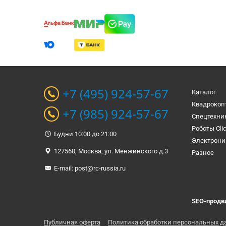
+7 (495) 924-57-67
Каталог
Квадрокоп
+7 (985) 924-57-67
Спецтехни
Роботы Cli
Будни 10:00 до 21:00
Электрони
127560, Москва, ул. Менжинского д.3
Разное
E-mail:
post@rc-russia.ru
SEO-продв
Публичная оферта
Политика обработки персональных д