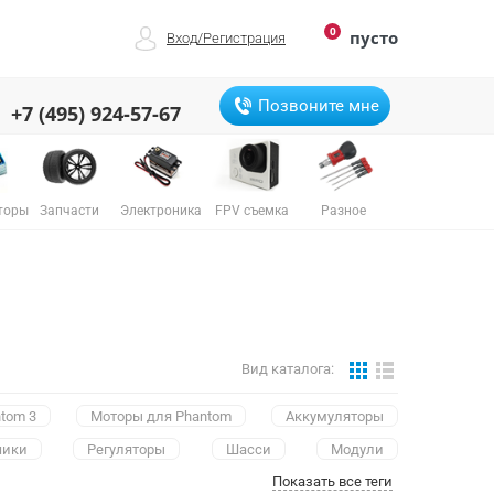
0
пусто
Вход
/
Регистрация
Позвоните мне
+7 (495) 924-57-67
торы
Запчасти
Электроника
FPV съемка
Разное
Вид каталога:
tom 3
Mоторы для Phantom
Аккумуляторы
чики
Регуляторы
Шасси
Модули
Показать все теги
ры
Камеры
Защиты пропеллеров
Корпусы