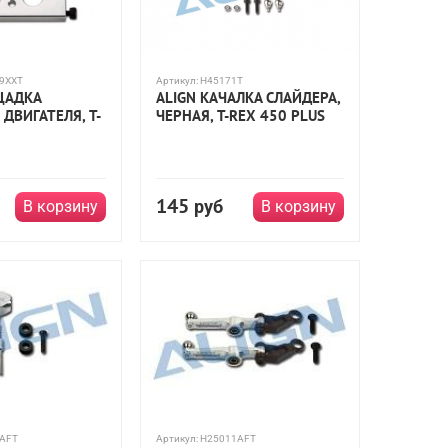
9XXT
Артикул:
H45171T
ЩАДКА
ALIGN КАЧАЛКА СЛАЙДЕРА,
ДВИГАТЕЛЯ, T-
ЧЕРНАЯ, T-REX 450 PLUS
145
руб
В корзину
В корзину
AFT
Артикул:
H25011AFT