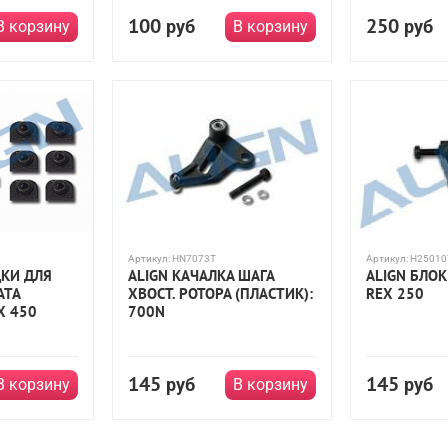
100
250
руб
руб
В корзину
В корзину
Артикул:
HN7073T
Артикул:
H25010
ДКИ ДЛЯ
ALIGN КАЧАЛКА ШАГА
ALIGN БЛОК
АТА
ХВОСТ. РОТОРА (ПЛАСТИК):
REX 250
X 450
700N
145
145
руб
руб
В корзину
В корзину