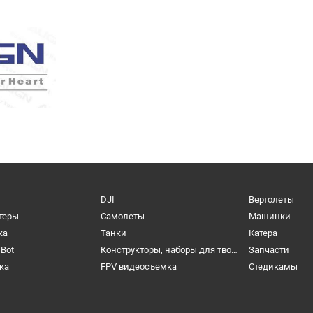
DJI
Вертолеты
теры
Самолеты
Машинки
ка
Танки
Катера
cBot
Конструкторы, наборы для творчества и настольные игры
Запчасти
ка
FPV видеосъемка
Cтедикамы