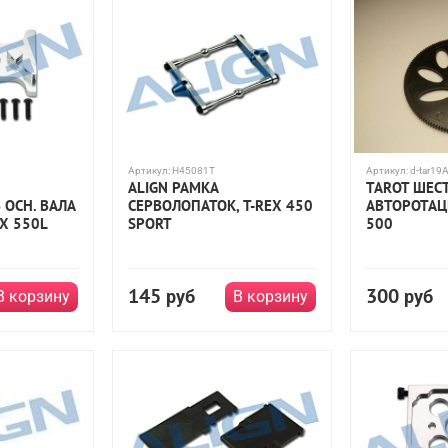
Артикул:
H45081T
Артикул:
d-tar19
ALIGN РАМКА
TAROT ШЕС
ОСН. ВАЛА
СЕРВОЛОПАТОК, T-REX 450
АВТОРОТАЦИ
EX 550L
SPORT
500
145
300
руб
руб
В корзину
В корзину