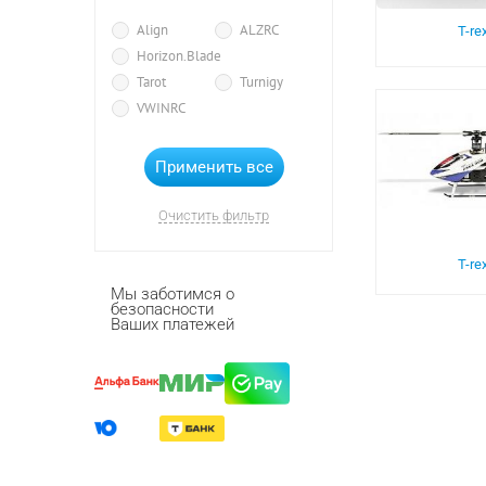
Align
ALZRC
T-re
Horizon.Blade
Tarot
Turnigy
VWINRC
Очистить фильтр
T-re
Мы заботимся о
безопасности
Ваших платежей