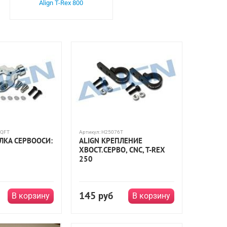
Align T-Rex 800
QFT
Артикул:
H25076T
ЛКА СЕРВООСИ:
ALIGN КРЕПЛЕНИЕ
ХВОСТ.СЕРВО, CNC, T-REX
250
145
руб
В корзину
В корзину