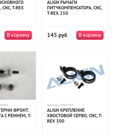
 ОСНОВНОГО
ALIGN РЫЧАГИ
 CNC, T-REX
ПИТЧКОМПЕНСАТОРА, CNC,
T-REX 250
145
руб
В корзину
В корзину
50043T
Артикул:
H50114T
ТЕРНИ ФРОНТ.
ALIGN КРЕПЛЕНИЕ
А С РЕМНЕМ, T-
ХВОСТОВОЙ СЕРВО, CNC, T-
REX 500