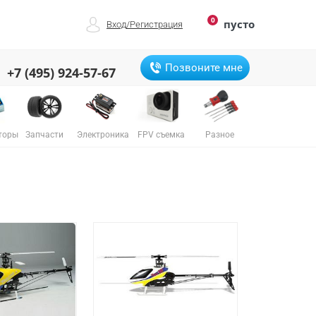
0
пусто
Вход
/
Регистрация
Позвоните мне
+7 (495) 924-57-67
торы
Запчасти
Электроника
FPV съемка
Разное