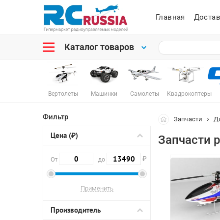
Главная
Достав
Каталог товаров
Вертолеты
Машинки
Самолеты
Квадрокоптеры
Фильтр
Запчасти
Д
Цена (₽)
Запчасти 
₽
От
до
Производитель