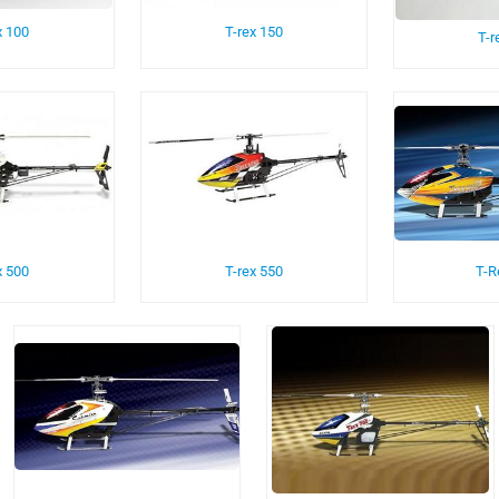
x 100
T-rex 150
T-r
x 500
T-rex 550
T-R