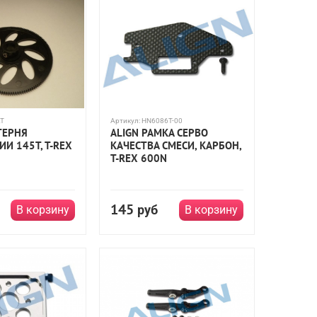
AT
Артикул:
HN6086T-00
ТЕРНЯ
ALIGN РАМКА СЕРВО
И 145T, T-REX
КАЧЕСТВА СМЕСИ, КАРБОН,
T-REX 600N
145
руб
В корзину
В корзину