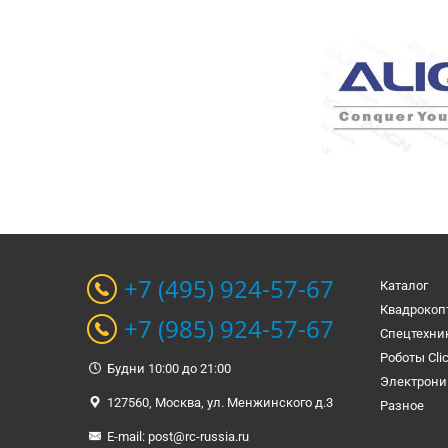
+7 (495) 924-57-67
Каталог
Квадрокоп
+7 (985) 924-57-67
Спецтехни
Роботы Cli
Будни 10:00 до 21:00
Электрони
127560, Москва, ул. Менжинского д.3
Разное
E-mail:
post@rc-russia.ru