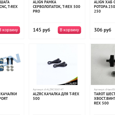
 ШАГА
ALIGN РАМКА
ALIGN ХАБ
CNC, T-REX
СЕРВОЛОПАТОК, T-REX 500
РОТОРА 250,
PRO
250
145
306
руб
руб
В корзину
В корзину
Артикул:
d-ALZRC50014T
Артикул:
d-tarot
 КАЧАЛКИ
ALZRC КАЧАЛКА ДЛЯ T-REX
TAROT ШЕС
SPORT
500
ХВОСТ.ВИНТ
REX 500