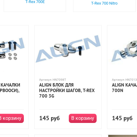
T-Rex 700E
T-Rex 700 Nitro
Артикул:
HN7098T
Артикул:
HN7013
 КАЧАЛКИ
ALIGN БЛОК ДЛЯ
ALIGN КАЧА
ЕРВООСИ),
НАСТРОЙКИ ШАГОВ, T-REX
700N
700 3G
145
145
руб
руб
В корзину
В корзину