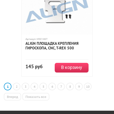
Артикул:
H50146T
ALIGN ПЛОЩАДКА КРЕПЛЕНИЯ
ГИРОСКОПА, CNC, T-REX 500
145
руб
В корзину
1
2
3
4
5
6
7
8
9
10
Вперед
Показать все