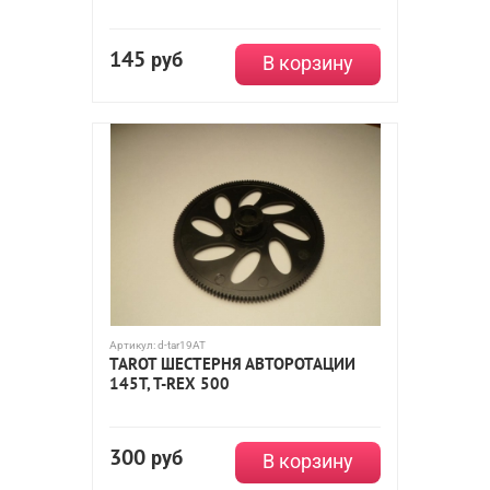
145
руб
В корзину
Артикул:
d-tar19AT
TAROT ШЕСТЕРНЯ АВТОРОТАЦИИ
145T, T-REX 500
300
руб
В корзину