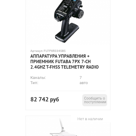
Артикул:
FU7PXR334SBS
АППАРАТУРА УПРАВЛЕНИЯ +
ПРИЕМНИК FUTABA 7PX 7-CH
2.4GHZ T-FHSS TELEMETRY RADIO
Каналы:
7
Тип:
авто
82 742
руб
Сообщить о
поступлении
Нет в наличии