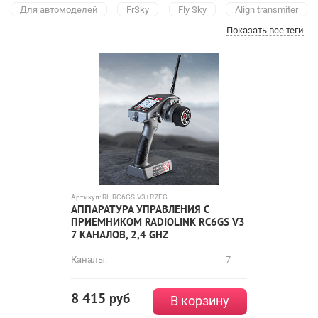
Для автомоделей
FrSky
Fly Sky
Align transmiter
Показать все теги
Futaba
Spektrum
Аппаратура DJI
2-канальная
3-канальная
4-канальная
6-канальная
7-канальная
8-канальная
9-канальная
10-канальная
12-канальная
14-канальная
18-канальная
24-канальная
Артикул:
RL-RC6GS-V3+R7FG
АППАРАТУРА УПРАВЛЕНИЯ C
ПРИЕМНИКОМ RADIOLINK RC6GS V3
7 КАНАЛОВ, 2,4 GHZ
Каналы:
7
8 415
руб
В корзину