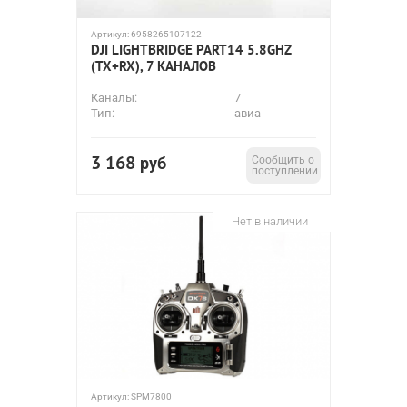
Артикул:
6958265107122
DJI LIGHTBRIDGE PART14 5.8GHZ
(TX+RX), 7 КАНАЛОВ
Каналы:
7
Тип:
авиа
3 168
руб
Сообщить о
поступлении
Нет в наличии
Артикул:
SPM7800