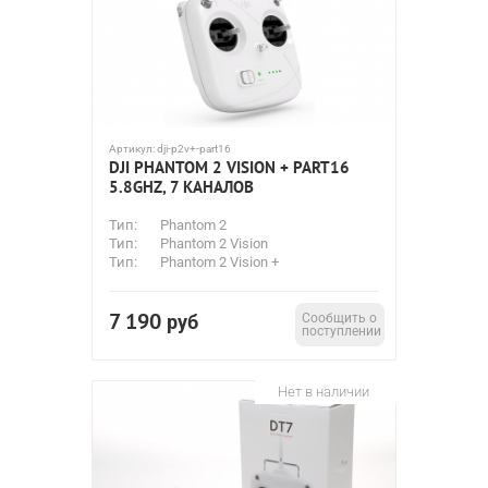
Артикул:
dji-p2v+-part16
DJI PHANTOM 2 VISION + PART16
5.8GHZ, 7 КАНАЛОВ
Тип:
Phantom 2
Тип:
Phantom 2 Vision
Тип:
Phantom 2 Vision +
7 190
руб
Сообщить о
поступлении
Нет в наличии