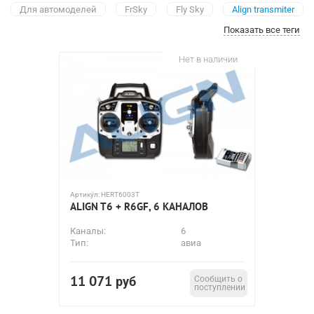
Для автомоделей
FrSky
Fly Sky
Align transmiter
Показать все теги
Futaba
Spektrum
Аппаратура DJI
2-канальная
3-канальная
4-канальная
6-канальная
Нет в наличии
7-канальная
8-канальная
9-канальная
10-канальная
12-канальная
14-канальная
18-канальная
24-канальная
Артикул:
HERT6003T
ALIGN T6 + R6GF, 6 КАНАЛОВ
Каналы:
6
Тип:
авиа
11 071
руб
Сообщить о
поступлении