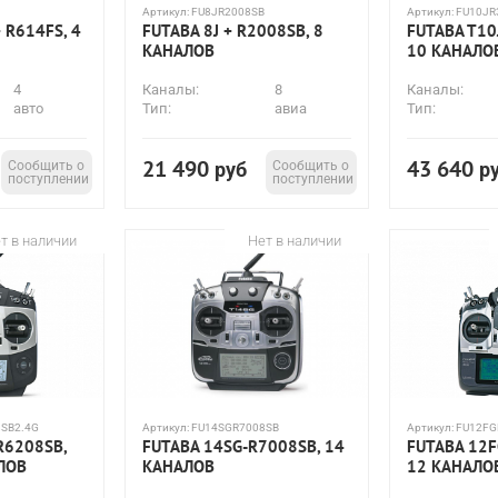
Артикул:
FU8JR2008SB
Артикул:
FU10JR
 R614FS, 4
FUTABA 8J + R2008SB, 8
FUTABA T10
КАНАЛОВ
10 КАНАЛО
4
Каналы:
8
Каналы:
авто
Тип:
авиа
Тип:
21 490
43 640
Сообщить о
руб
Сообщить о
р
поступлении
поступлении
т в наличии
Нет в наличии
SB2.4G
Артикул:
FU14SGR7008SB
Артикул:
FU12FG
R6208SB,
FUTABA 14SG-R7008SB, 14
FUTABA 12F
АЛОВ
КАНАЛОВ
12 КАНАЛО