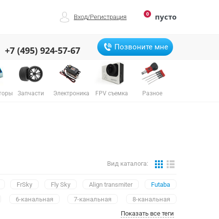
0
пусто
Вход
/
Регистрация
Позвоните мне
+7 (495) 924-57-67
торы
Запчасти
Электроника
FPV съемка
Разное
Вид каталога:
FrSky
Fly Sky
Align transmiter
Futaba
6-канальная
7-канальная
8-канальная
Показать все теги
24-канальная