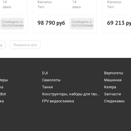
14
Каналы:
14
Каналы:
авиа
Тип:
авиа
Тип:
98 790
69 213
Сообщить о
руб
Сообщить о
р
поступлении
поступлении
ед
Показать все
DJI
Вертолеты
теры
Самолеты
Машинки
ка
Танки
Катера
cBot
Конструкторы, наборы для творчества и настольные игры
Запчасти
ка
FPV видеосъемка
Cтедикамы