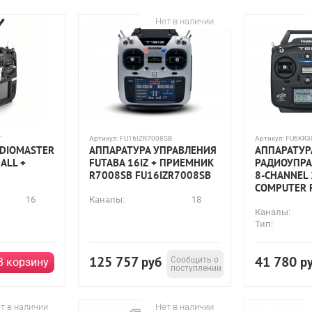
Нет в наличии
T
Артикул:
FU16IZR7008SB
Артикул:
FU6KR3
ADIOMASTER
АППАРАТУРА УПРАВЛЕНИЯ
АППАРАТУР
HALL +
FUTABA 16IZ + ПРИЕМНИК
РАДИОУПРА
R7008SB FU16IZR7008SB
8-CHANNEL 
COMPUTER 
16
Каналы:
18
Каналы:
Тип:
125 757
41 780
руб
Сообщить о
р
В корзину
поступлении
т в наличии
Нет в наличии