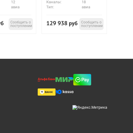
12
Каналы:
18
авиа
Тип:
авиа
129 938
уб
Сообщить о
руб
Сообщить о
поступлении
поступлении