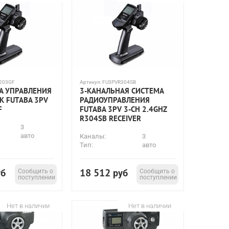
203GF
Артикул:
FU3PVR304SB
А УПРАВЛЕНИЯ
3-КАНАЛЬНАЯ СИСТЕМА
К FUTABA 3PV
РАДИОУПРАВЛЕНИЯ
F
FUTABA 3PV 3-CH 2.4GHZ
R304SB RECEIVER
3
авто
Каналы:
3
Тип:
авто
18 512
уб
Сообщить о
руб
Сообщить о
поступлении
поступлении
Нет в наличии
Нет в наличии