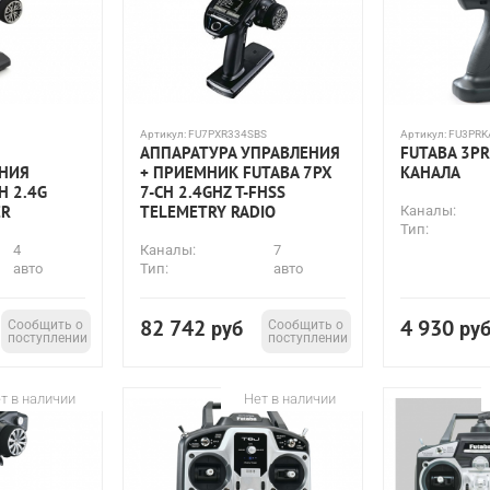
Артикул:
FU7PXR334SBS
Артикул:
FU3PRK
АППАРАТУРА УПРАВЛЕНИЯ
FUTABA 3PR
НИЯ
+ ПРИЕМНИК FUTABA 7PX
КАНАЛА
H 2.4G
7-CH 2.4GHZ T-FHSS
ER
TELEMETRY RADIO
Каналы:
Тип:
4
Каналы:
7
авто
Тип:
авто
82 742
4 930
Сообщить о
руб
Сообщить о
ру
поступлении
поступлении
т в наличии
Нет в наличии