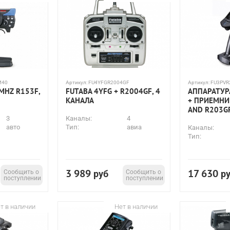
M40
Артикул:
FU4YFGR2004GF
Артикул:
FU3PVR
MHZ R153F,
FUTABA 4YFG + R2004GF, 4
АППАРАТУР
КАНАЛА
+ ПРИЕМНИ
AND R203G
3
Каналы:
4
авто
Тип:
авиа
Каналы:
Тип:
3 989
17 630
Сообщить о
руб
Сообщить о
р
поступлении
поступлении
т в наличии
Нет в наличии