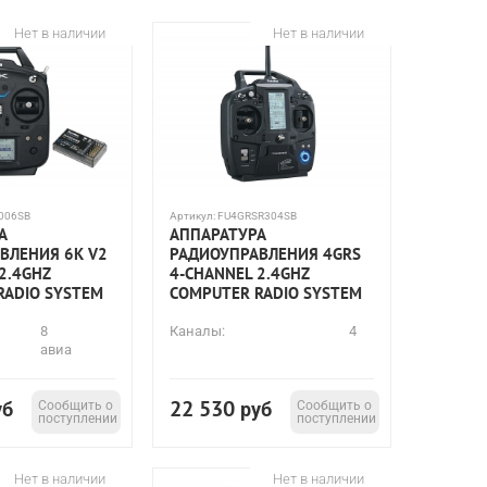
Нет в наличии
Нет в наличии
006SB
Артикул:
FU4GRSR304SB
А
АППАРАТУРА
ВЛЕНИЯ 6K V2
РАДИОУПРАВЛЕНИЯ 4GRS
2.4GHZ
4-CHANNEL 2.4GHZ
RADIO SYSTEM
COMPUTER RADIO SYSTEM
8
Каналы:
4
авиа
22 530
уб
Сообщить о
руб
Сообщить о
поступлении
поступлении
Нет в наличии
Нет в наличии