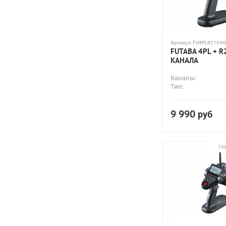
Артикул:
FU4PLR2104G
FUTABA 4PL + R
КАНАЛА
Каналы:
Тип:
9 990
руб
Не