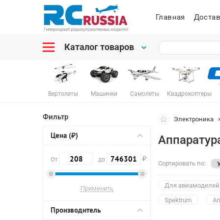
Главная
Достав
Каталог товаров
Вертолеты
Машинки
Самолеты
Квадрокоптеры
Фильтр
Электроника
Цена (₽)
Аппаратура
₽
От
до
Сортировать по:
Для авиамоделей
Spektrum
Ап
Производитель
9-канальная
1