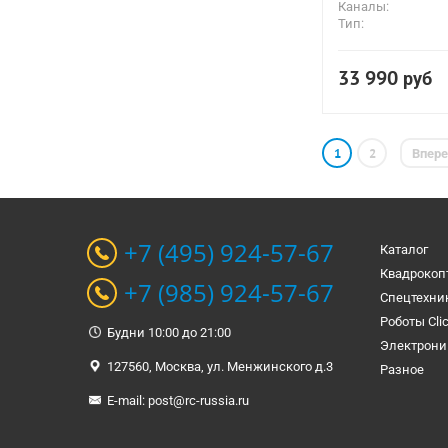
Каналы:
Тип:
33 990
руб
1
2
Впер
+7 (495) 924-57-67
Каталог
Квадрокоп
+7 (985) 924-57-67
Спецтехни
Роботы Cli
Будни 10:00 до 21:00
Электрони
127560, Москва, ул. Менжинского д.3
Разное
E-mail:
post@rc-russia.ru