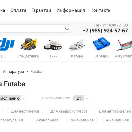
ка
Оплата
Гарантии
Информация
Контакты
Пн - Пт 10:00 - 21:00
+7 (985) 924-57-67
DJI
Спецтехника
Танки
Катера
Зарядки
Аккумуля
Аппаратура
Futaba
 Futaba
Показывать по:
Для вертолетов
Для квадрокоптеров
Для автомоделей
паратура DJI
2-канальная
3-канальная
4-канальная
0-канальная
12-канальная
14-канальная
18-канальная