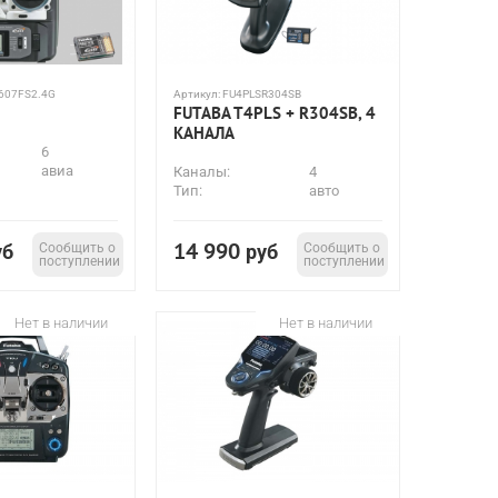
607FS2.4G
Артикул:
FU4PLSR304SB
FUTABA T4PLS + R304SB, 4
КАНАЛА
6
авиа
Каналы:
4
Тип:
авто
14 990
уб
Сообщить о
руб
Сообщить о
поступлении
поступлении
Нет в наличии
Нет в наличии