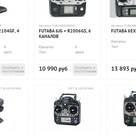
F
Артикул:
FU6JGR2006GS
Артикул:
FU6EXR
2104GF, 4
FUTABA 6JG + R2006GS, 6
FUTABA 6EX
КАНАЛОВ
Каналы:
Тип:
4
Каналы:
6
авто
Тип:
авиа
10 990
13 893
Сообщить о
руб
Сообщить о
р
поступлении
поступлении
т в наличии
Нет в наличии