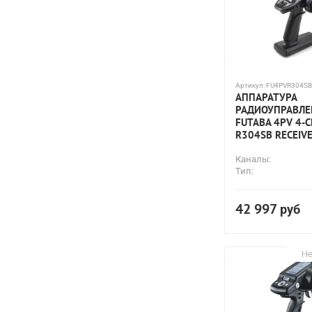
Артикул:
FU4PVR304SB
АППАРАТУРА
РАДИОУПРАВЛЕ
FUTABA 4PV 4-C
R304SB RECEIV
Каналы:
Тип:
42 997
руб
Не