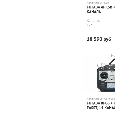
Артикул:
FU4PKSR
FUTABA 4PKSR +
КАНАЛА
Каналы:
Тип:
18 590
руб
Не
Артикул:
FU8FGSR6208
FUTABA 8FGS + 
FASST, 14 КАН