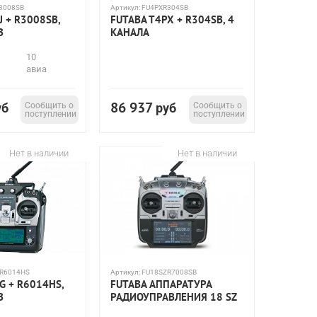
3008SB
Артикул:
FU4PXR304SB
J + R3008SB,
FUTABA T4PX + R304SB, 4
В
КАНАЛА
10
авиа
86 937
уб
Сообщить о
руб
Сообщить о
поступлении
поступлении
Нет в наличии
Нет в наличии
R6014HS
Артикул:
FU18SZR7008SB
G + R6014HS,
FUTABA АППАРАТУРА
В
РАДИОУПРАВЛЕНИЯ 18 SZ