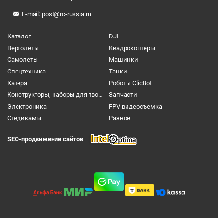
E-mail:
post@rc-russia.ru
Каталог
DJI
Вертолеты
Квадрокоптеры
Самолеты
Машинки
Спецтехника
Танки
Катера
Роботы ClicBot
Конструкторы, наборы для творчества и настольные игры
Запчасти
Электроника
FPV видеосъемка
Cтедикамы
Разное
SEO-продвижение сайтов