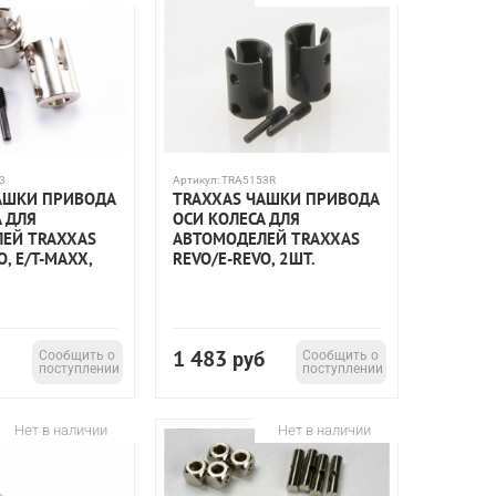
3
Артикул:
TRA5153R
АШКИ ПРИВОДА
TRAXXAS ЧАШКИ ПРИВОДА
А ДЛЯ
ОСИ КОЛЕСА ДЛЯ
ЕЙ TRAXXAS
АВТОМОДЕЛЕЙ TRAXXAS
O, E/T-MAXX,
REVO/E-REVO, 2ШТ.
1 483
Сообщить о
руб
Сообщить о
поступлении
поступлении
Нет в наличии
Нет в наличии