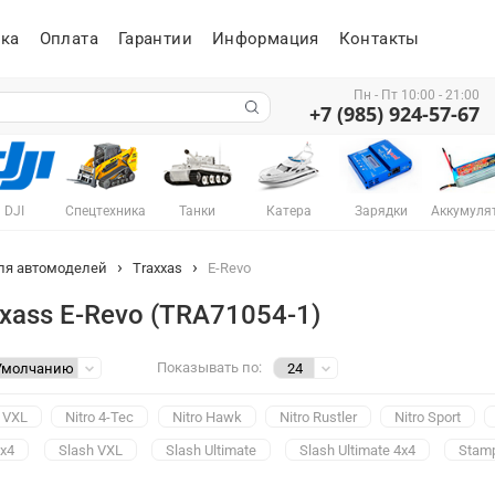
ка
Оплата
Гарантии
Информация
Контакты
Пн - Пт 10:00 - 21:00
+7 (985) 924-57-67
DJI
Спецтехника
Танки
Катера
Зарядки
Аккумуля
ля автомоделей
Traxxas
E-Revo
xass E-Revo (TRA71054-1)
Показывать по:
 VXL
Nitro 4-Tec
Nitro Hawk
Nitro Rustler
Nitro Sport
4x4
Slash VXL
Slash Ultimate
Slash Ultimate 4x4
Stam
ler VXL
Jato
Jato 3.3 Nitro
Summit
Summit 4x4
Summit