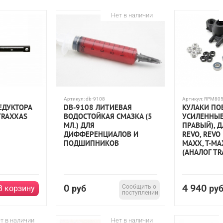
layer Pro
Slayer Pro 4WD
Slayer Pro Nitro
Rally
Rally 
Нет в наличии
S-Maxx
EZ-Start
Ford Fiesta
Ken Block Gymkhana
Ford Mustang Boss 302 VXL
Ford F150 SVT Raptor
Monster JA
elluride
Telluride 4x4
Mustang
Grave Digger
Spartan
LaTr
масштаб 1:16
масштаб 1:18
TRX-4
Hoss ™ 4X4 VXL
X-Maxx
Артикул:
db-9108
Артикул:
RPM80
ЕДУКТОРА
DB-9108 ЛИТИЕВАЯ
КУЛАКИ ПО
TRAXXAS
ВОДОСТОЙКАЯ СМАЗКА (5
УСИЛЕННЫЕ,
0
МЛ.) ДЛЯ
ПРАВЫЙ), Д
ДИФФЕРЕНЦИАЛОВ И
REVO, REVO 
ПОДШИПНИКОВ
MAXX, T-MA
(АНАЛОГ TR
0
4 940
руб
Сообщить о
ру
В корзину
поступлении
т в наличии
Нет в наличии