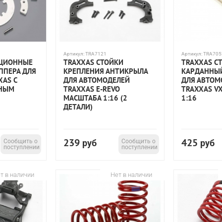
Артикул:
TRA7121
Артикул:
TRA705
КЦИОННЫЕ
TRAXXAS СТОЙКИ
TRAXXAS С
ППЕРА ДЛЯ
КРЕПЛЕНИЯ АНТИКРЫЛА
КАРДАННЫ
XAS С
ДЛЯ АВТОМОДЕЛЕЙ
ДЛЯ АВТОМ
РНЫМ
TRAXXAS E-REVO
TRAXXAS V
МАСШТАБА 1:16 (2
1:16
ДЕТАЛИ)
239
425
Сообщить о
руб
Сообщить о
руб
поступлении
поступлении
т в наличии
Нет в наличии