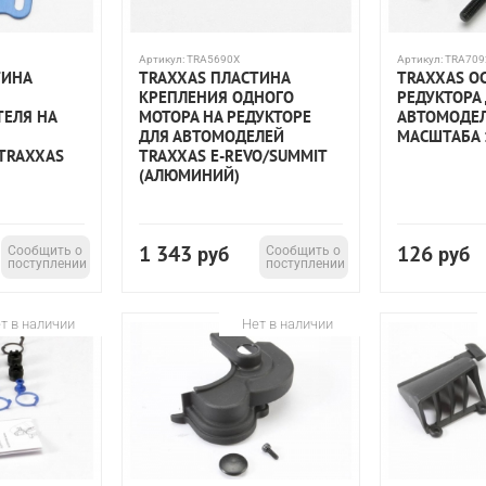
Артикул:
TRA5690X
Артикул:
TRA709
ТИНА
TRAXXAS ПЛАСТИНА
TRAXXAS О
КРЕПЛЕНИЯ ОДНОГО
РЕДУКТОРА
ТЕЛЯ НА
МОТОРА НА РЕДУКТОРЕ
АВТОМОДЕЛ
ДЛЯ АВТОМОДЕЛЕЙ
МАСШТАБА 1
TRAXXAS
TRAXXAS E-REVO/SUMMIT
6
(АЛЮМИНИЙ)
1 343
126
Сообщить о
руб
Сообщить о
руб
поступлении
поступлении
т в наличии
Нет в наличии