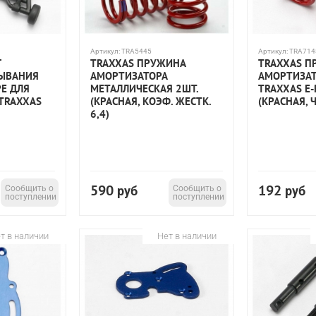
Артикул:
TRA5445
Артикул:
TRA714
Г
TRAXXAS ПРУЖИНА
TRAXXAS П
ЫВАНИЯ
АМОРТИЗАТОРА
АМОРТИЗАТ
Е ДЛЯ
МЕТАЛЛИЧЕСКАЯ 2ШТ.
TRAXXAS E-
TRAXXAS
(КРАСНАЯ, КОЭФ. ЖЕСТК.
(КРАСНАЯ, 
6,4)
590
192
Сообщить о
руб
Сообщить о
руб
поступлении
поступлении
т в наличии
Нет в наличии