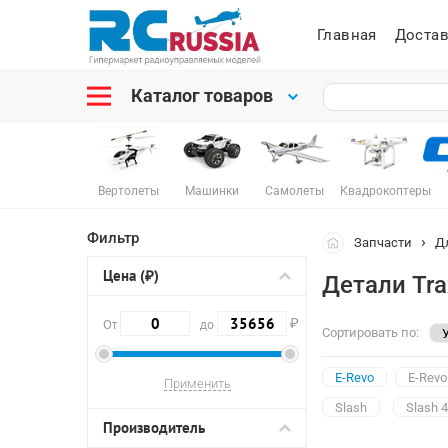
Главная
Достав
Каталог товаров
Вертолеты
Машинки
Самолеты
Квадрокоптеры
Фильтр
Запчасти
Д
Цена (₽)
Детали Tra
₽
От
до
Сортировать по:
E-Revo
E-Revo
Slash
Slash 
Производитель
Rustler XL
Rust