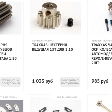
Артикул:
TRA3943
Артикул:
TRA515
ЕРНЯ
TRAXXAS ШЕСТЕРНЯ
TRAXXAS Ч
ЗУБЦОВ
ВЕДУЩАЯ 13T ДЛЯ 1:10
ОСИ КОЛЕС
ЛЕЙ
АВТОМОДЕЛ
АБА 1:10
REVO/E-REV
2ШТ.
1 033
985
Сообщить о
руб
Сообщить о
руб
поступлении
поступлении
т в наличии
Нет в наличии