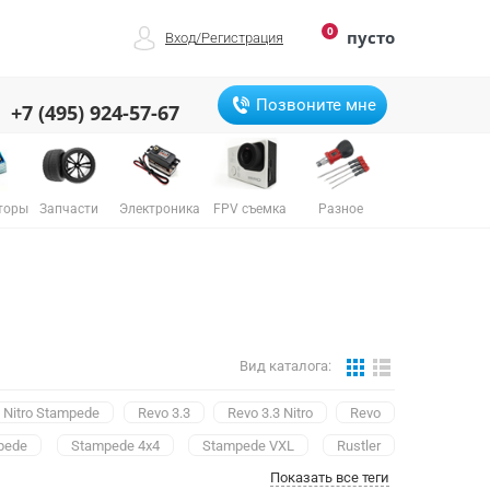
0
пусто
Вход
/
Регистрация
Позвоните мне
+7 (495) 924-57-67
торы
Запчасти
Электроника
FPV съемка
Разное
Вид каталога:
Nitro Stampede
Revo 3.3
Revo 3.3 Nitro
Revo
pede
Stampede 4x4
Stampede VXL
Rustler
Показать все теги
 VXL
Bandit
Bandit VXL
Slayer
Slayer 4WD