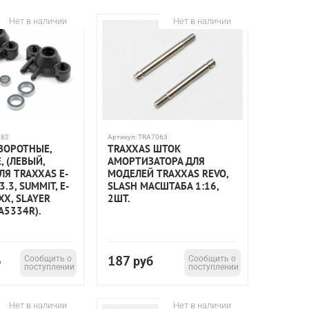
VXL
Rally Racer
Maxx
E-Maxx
T-maxx
Нет в наличии
Нет в наличии
 Ford Fiesta
Ford Fiesta Rally
Ford Mustang
M
4-tec
ХО-1
Platinum
TRX
TRX Pro
ax Rally
Latrax Teton
Остальные
масштаб 1:8
TRX-6
582
Артикул:
TRA7063
ВОРОТНЫЕ,
TRAXXAS ШТОК
 (ЛЕВЫЙ,
АМОРТИЗАТОРА ДЛЯ
ЛЯ TRAXXAS E-
МОДЕЛЕЙ TRAXXAS REVO,
3.3, SUMMIT, E-
SLASH МАСШТАБА 1:16,
XX, SLAYER
2ШТ.
A5334R).
187
б
Сообщить о
руб
Сообщить о
поступлении
поступлении
Нет в наличии
Нет в наличии