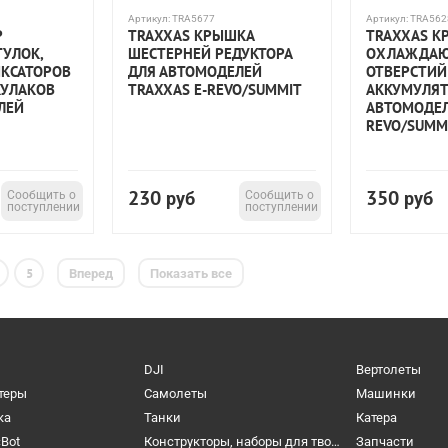
Артикул:
TRA5677
Артикул:
TRA562
Р
TRAXXAS КРЫШКА
TRAXXAS К
ТУЛОК,
ШЕСТЕРНЕЙ РЕДУКТОРА
ОХЛАЖДА
ИКСАТОРОВ
ДЛЯ АВТОМОДЕЛЕЙ
ОТВЕРСТИЙ
УЛАКОВ
TRAXXAS E-REVO/SUMMIT
АККУМУЛЯТ
ЛЕЙ
АВТОМОДЕЛ
REVO/SUMMI
230
350
Сообщить о
руб
Сообщить о
руб
поступлении
поступлении
5
Вперед
Показать все
DJI
Вертолеты
теры
Самолеты
Машинки
ка
Танки
Катера
cBot
Конструкторы, наборы для творчества и настольные игры
Запчасти