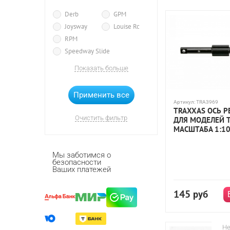
Slayer Nitro
S
Derb
GPM
T-Maxx 3.3 Nitro
Joysway
Louise Rc
RPM
Ford Mustang Boss
Speedway Slide
Velineon 380
T
TLTAN RC
Traxxas
Показать больше
масштаб 1:10
Артикул:
TRA3969
TRAXXAS ОСЬ Р
Очистить фильтр
ДЛЯ МОДЕЛЕЙ 
МАСШТАБА 1:1
Мы заботимся о
безопасности
Ваших платежей
145
руб
Не