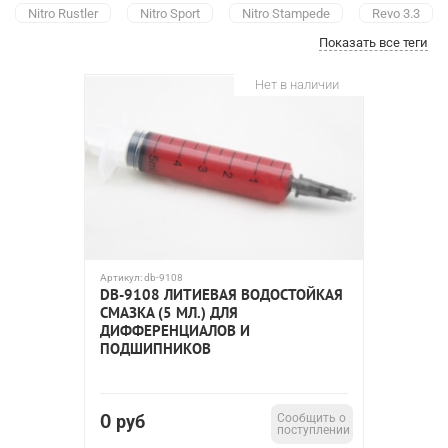
Nitro Rustler
Nitro Sport
Nitro Stampede
Revo 3.3
Показать все теги
Revo 3.3 Nitro
Revo
Slash
Slash 4x4
Slash VXL
Slash Ultimate
Slash Ultimate 4x4
Stampede
Нет в наличии
Stampede 4x4
Stampede VXL
Rustler
Rustler XL
Rustler VXL
Jato
Jato 3.3 Nitro
Summit
Summit 4x4
Summit VXL
Bandit
Bandit VXL
Slayer
Slayer 4WD
Slayer Nitro
Slayer Pro
Slayer Pro 4WD
Slayer Pro Nitro
Rally
Rally VXL
Rally Racer
Maxx
E-Maxx
T-maxx
T-Maxx 3.3 Nitro
S-Maxx
EZ-Start
Артикул:
db-9108
Ford Fiesta
Ken Block Gymkhana Ford Fiesta
DB-9108 ЛИТИЕВАЯ ВОДОСТОЙКАЯ
СМАЗКА (5 МЛ.) ДЛЯ
Ford Fiesta Rally
Ford Mustang
Ford Mustang Boss
ДИФФЕРЕНЦИАЛОВ И
Ford Mustang Boss 302 VXL
Ford F150 SVT Raptor
ПОДШИПНИКОВ
Monster JAM
4-tec
ХО-1
Platinum
TRX
TRX Pro
Velineon 380
Telluride
Telluride 4x4
0
руб
Сообщить о
поступлении
Mustang
Grave Digger
Spartan
LaTrax Rally