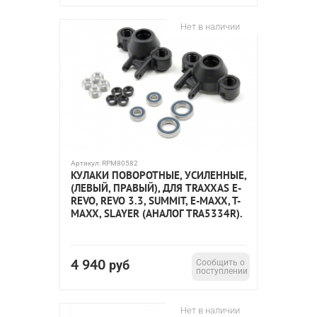
Latrax Teton
Остальные
масштаб 1:8
масштаб 1:10
Нет в наличии
масштаб 1:16
масштаб 1:18
TRX-4
Hoss ™ 4X4 VXL
X-Maxx
TRX-6
Артикул:
RPM80582
КУЛАКИ ПОВОРОТНЫЕ, УСИЛЕННЫЕ,
(ЛЕВЫЙ, ПРАВЫЙ), ДЛЯ TRAXXAS E-
REVO, REVO 3.3, SUMMIT, E-MAXX, T-
MAXX, SLAYER (АНАЛОГ TRA5334R).
4 940
руб
Сообщить о
поступлении
Нет в наличии