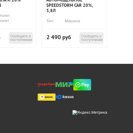
Л
SPEEDSTORM CAR 20%,
3,8Л
толет
молет
Тип:
Машина
2 490
б
Сообщить о
руб
Сообщить о
поступлении
поступлении