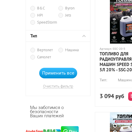
B&C
Byron
HPI
Jets
SpeedStorm
Тип
Артикул:
SSC-20-5
Вертолет
Машина
ТОПЛИВО ДЛЯ
Самолет
РАДИОУПРАВЛ
МАШИН SPEED 
5Л 20% - SSC-20
Тип:
Машин
Очистить фильтр
3 094
руб
Мы заботимся о
безопасности
Ваших платежей