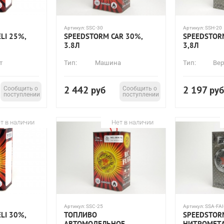
Артикул:
SSC-30
Артикул:
SSH-20
LI 25%,
SPEEDSTORM CAR 30%,
SPEEDSTORM
3.8Л
3,8Л
т
Тип:
Машина
Тип:
Вер
2 442
2 197
Сообщить о
руб
Сообщить о
руб
поступлении
поступлении
т в наличии
Нет в наличии
Артикул:
SSC-25
Артикул:
SSA-FAI
LI 30%,
ТОПЛИВО
SPEEDSTOR
АВТОМОДЕЛЬНОЕ
НИТРОМЕТА