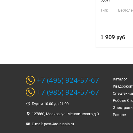
Тип:
Вертоле
1 909
руб
+7 (495) 924-57-67
Каталог
Квадрокоп
+7 (985) 924-57-67
Спецтехни
Роботы Cli
Будни 10:00 до 21:00
Электрони
127560, Москва, ул. Менжинского д.3
Разное
E-mail:
post@rc-russia.ru