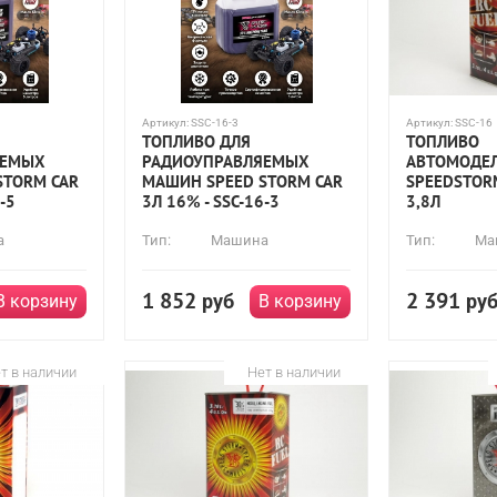
Артикул:
SSC-16-3
Артикул:
SSC-16
ТОПЛИВО ДЛЯ
ТОПЛИВО
ЯЕМЫХ
РАДИОУПРАВЛЯЕМЫХ
АВТОМОДЕ
STORM CAR
МАШИН SPEED STORM CAR
SPEEDSTOR
-5
3Л 16% - SSC-16-3
3,8Л
а
Тип:
Машина
Тип:
Ма
1 852
2 391
руб
ру
В корзину
В корзину
т в наличии
Нет в наличии