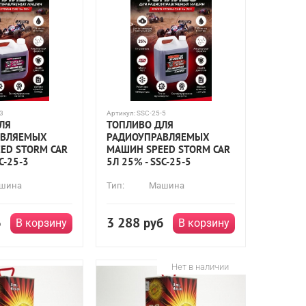
3
Артикул:
SSC-25-5
ЛЯ
ТОПЛИВО ДЛЯ
АВЛЯЕМЫХ
РАДИОУПРАВЛЯЕМЫХ
ED STORM CAR
МАШИН SPEED STORM CAR
C-25-3
5Л 25% - SSC-25-5
шина
Тип:
Машина
3 288
б
руб
В корзину
В корзину
Нет в наличии