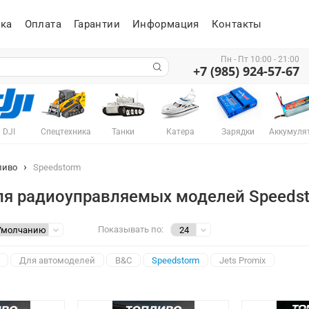
ка
Оплата
Гарантии
Информация
Контакты
Пн - Пт 10:00 - 21:00
+7 (985) 924-57-67
DJI
Спецтехника
Танки
Катера
Зарядки
Аккумуля
ливо
Speedstorm
ля радиоуправляемых моделей Speeds
Показывать по:
Для автомоделей
B&C
Speedstorm
Jets Promix