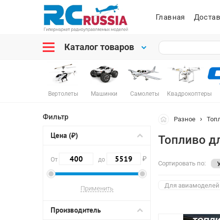
Главная
Достав
Каталог товаров
Вертолеты
Машинки
Самолеты
Квадрокоптеры
Фильтр
Разное
Топ
Цена (₽)
Топливо д
₽
От
до
Сортировать по:
Для авиамоделей
Производитель