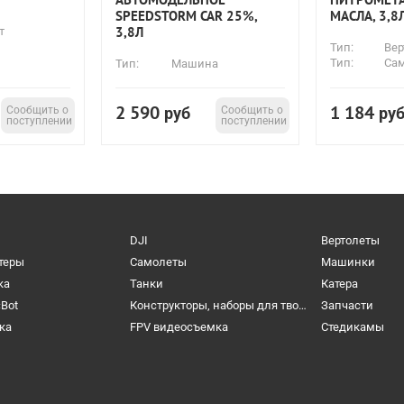
SPEEDSTORM CAR 25%,
МАСЛА, 3,8
3,8Л
т
Тип:
Вер
Тип:
Са
Тип:
Машина
2 590
1 184
Сообщить о
руб
Сообщить о
ру
поступлении
поступлении
DJI
Вертолеты
теры
Самолеты
Машинки
ка
Танки
Катера
cBot
Конструкторы, наборы для творчества и настольные игры
Запчасти
ка
FPV видеосъемка
Cтедикамы