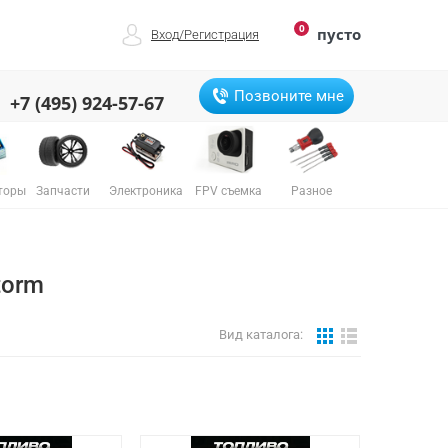
0
пусто
Вход
/
Регистрация
Позвоните мне
+7 (495) 924-57-67
торы
Запчасти
Электроника
FPV съемка
Разное
torm
Вид каталога: