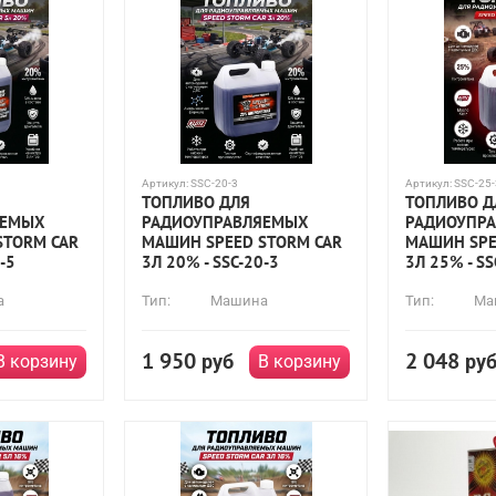
Артикул:
SSC-20-3
Артикул:
SSC-25-
ТОПЛИВО ДЛЯ
ТОПЛИВО Д
ЯЕМЫХ
РАДИОУПРАВЛЯЕМЫХ
РАДИОУПР
STORM CAR
МАШИН SPEED STORM CAR
МАШИН SPE
-5
3Л 20% - SSC-20-3
3Л 25% - SS
а
Тип:
Машина
Тип:
Ма
1 950
2 048
руб
ру
В корзину
В корзину