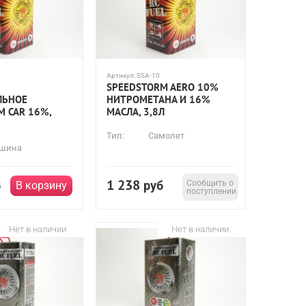
Артикул:
SSA-10
SPEEDSTORM AERO 10%
ЛЬНОЕ
НИТРОМЕТАНА И 16%
M CAR 16%,
МАСЛА, 3,8Л
Тип:
Самолет
шина
1 238
б
руб
Сообщить о
В корзину
поступлении
Нет в наличии
Нет в наличии