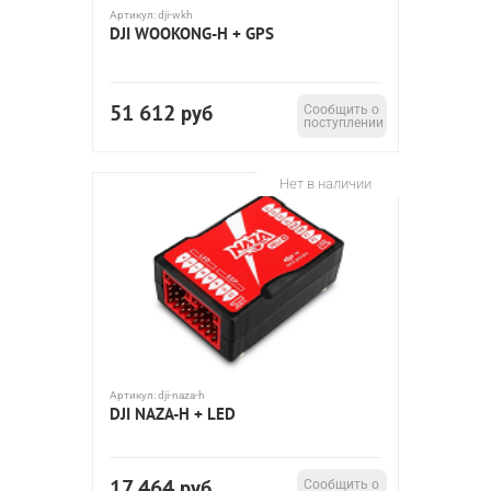
Артикул:
dji-wkh
DJI WOOKONG-H + GPS
51 612
руб
Сообщить о
поступлении
Нет в наличии
Артикул:
dji-naza-h
DJI NAZA-H + LED
17 464
руб
Сообщить о