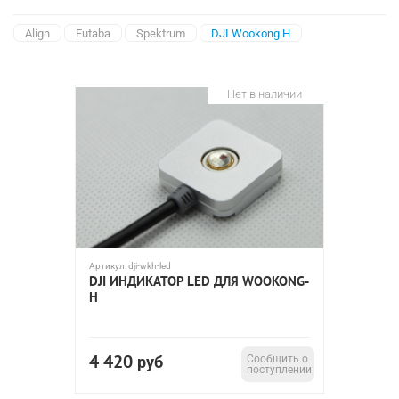
Align
Futaba
Spektrum
DJI Wookong H
Нет в наличии
Артикул:
dji-wkh-led
DJI ИНДИКАТОР LED ДЛЯ WOOKONG-
H
4 420
руб
Сообщить о
поступлении