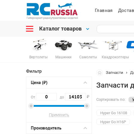
Главная
Достав
Каталог товаров
Вертолеты
Машинки
Самолеты
Квадрокоптеры
Фильтр
Запчасти
Д
Цена (₽)
Запчасти 
₽
От
до
Сортировать по:
Hyper Go 16108
Hyper Go H16P
Производитель
Hyper Go 10208 V1