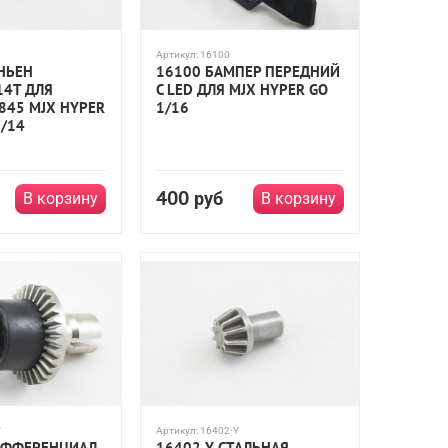
Артикул:
16100
НЬЕН
16100 БАМПЕР ПЕРЕДНИЙ
14T ДЛЯ
С LED ДЛЯ MJX HYPER GO
845 MJX HYPER
1/16
1/14
400
руб
В корзину
В корзину
Y
Артикул:
16402-Y
ИФФЕРЕНЦИАЛ
16402-Y СТАЛЬНАЯ