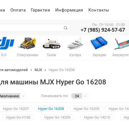
ка
Оплата
Гарантии
Информация
Контакты
Пн - Пт 10:00 - 21:00
+7 (985) 924-57-67
DJI
Спецтехника
Танки
Катера
Зарядки
Аккумуля
ля автомоделей
MJX
Hyper Go 16208
для машины MJX Hyper Go 16208
Показывать по:
Hyper Go 16207
Hyper Go 16208
Hyper Go 16209
Hyper Go 1
Hyper Go H16E
Hyper Go 14209
Hyper Go 14210
Hy
Hyper Go 10208 V2