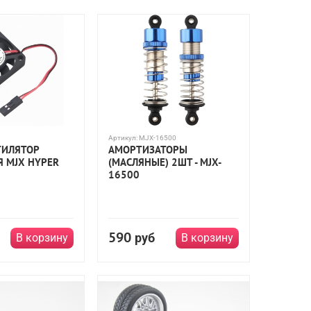
Артикул:
MJX-16500
ТИЛЯТОР
АМОРТИЗАТОРЫ
Я MJX HYPER
(МАСЛЯНЫЕ) 2ШТ - MJX-
16500
590
руб
В корзину
В корзину