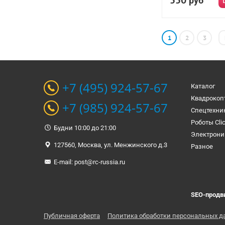
550
руб
1
2
3
+7 (495) 924-57-67
Каталог
Квадрокоп
+7 (985) 924-57-67
Спецтехни
Роботы Cli
Будни 10:00 до 21:00
Электрони
127560, Москва, ул. Менжинского д.3
Разное
E-mail:
post@rc-russia.ru
SEO-продв
Публичная оферта
Политика обработки персональных д