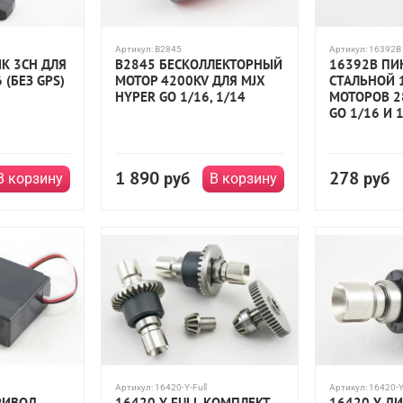
Артикул:
B2845
Артикул:
16392B
К 3CH ДЛЯ
B2845 БЕСКОЛЛЕКТОРНЫЙ
16392B ПИ
 (БЕЗ GPS)
МОТОР 4200KV ДЛЯ MJX
СТАЛЬНОЙ 
HYPER GO 1/16, 1/14
МОТОРОВ 2
GO 1/16 И 
1 890
278
руб
руб
В корзину
В корзину
Артикул:
16420-Y-Full
Артикул:
16420-
РИВОД
16420-Y-FULL КОМПЛЕКТ
16420-Y Д