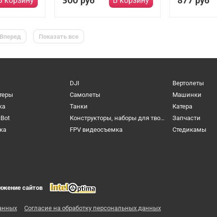
300
877
руб
руб
В корзину
В корзину
Вперед
Показать все
DJI
Вертолеты
теры
Самолеты
Машинки
ка
Танки
Катера
cBot
Конструкторы, наборы для творчества и настольные игры
Запчасти
ка
FPV видеосъемка
Cтедикамы
ижение сайтов
анных
Согласие на обработку персональных данных