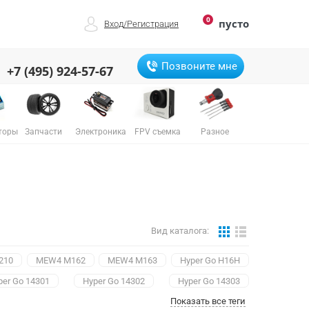
0
пусто
Вход
/
Регистрация
Позвоните мне
+7 (495) 924-57-67
торы
Запчасти
Электроника
FPV съемка
Разное
Вид каталога:
6210
MEW4 M162
MEW4 M163
Hyper Go H16H
per Go 14301
Hyper Go 14302
Hyper Go 14303
Показать все теги