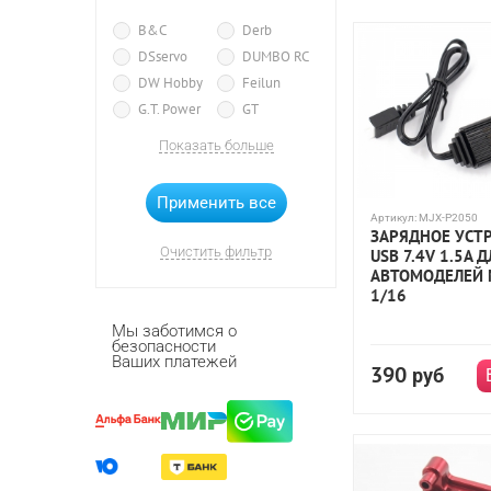
B&C
Derb
DSservo
DUMBO RC
DW Hobby
Feilun
G.T. Power
GT
HobbyWing
HSP
Показать больше
IMAX RC
JX
MJX R/C
Remo Hobby
Артикул:
MJX-P2050
ЗАРЯДНОЕ УСТ
WPL
Очистить фильтр
USB 7.4V 1.5A 
АВТОМОДЕЛЕЙ M
1/16
Мы заботимся о
безопасности
Ваших платежей
390
руб