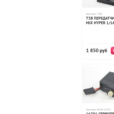
Артикул:
T3B
T3B ПЕРЕДАТЧИ
MJX HYPER 1/16
1 850
руб
Артикул:
MJX-16701
16701 СЕРВОП