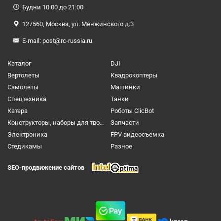
Будни 10:00 до 21:00
127560, Москва, ул. Менжинского д.3
E-mail:
post@rc-russia.ru
Каталог
DJI
Вертолеты
Квадрокоптеры
Самолеты
Машинки
Спецтехника
Танки
Катера
Роботы ClicBot
Конструкторы, наборы для творчества и настольные игры
Запчасти
Электроника
FPV видеосъемка
Cтедикамы
Разное
SEO-продвижение сайтов