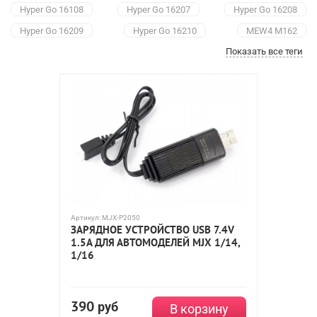
Hyper Go 16108
Hyper Go 16207
Hyper Go 16208
Hyper Go 16209
Hyper Go 16210
MEW4 M162
Показать все теги
MEW4 M163
Hyper Go H16H
Hyper Go H16P
Hyper Go H16E
Hyper Go 14209
Hyper Go 14210
Hyper Go 14301
Hyper Go 14302
Hyper Go 14303
Hyper Go 10208 V1
Hyper Go 10208 V2
Артикул:
MJX-P2050
ЗАРЯДНОЕ УСТРОЙСТВО USB 7.4V
1.5A ДЛЯ АВТОМОДЕЛЕЙ MJX 1/14,
1/16
390
руб
В корзину