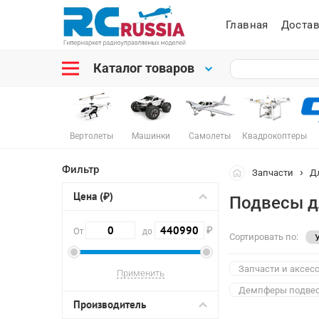
Главная
Достав
Каталог товаров
Вертолеты
Машинки
Самолеты
Квадрокоптеры
Фильтр
Запчасти
Д
Цена (₽)
Подвесы д
₽
От
до
Сортировать по:
Запчасти и аксес
Демпферы подвес
Производитель