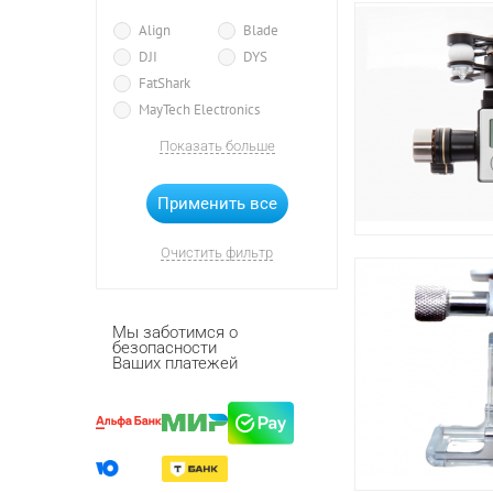
Align
Blade
DJI
DYS
FatShark
MayTech Electronics
Nine Eagles
SeCraft
Показать больше
Tarot
Traxxas
Walkera
XIRO
Хiro
Очистить фильтр
Мы заботимся о
безопасности
Ваших платежей