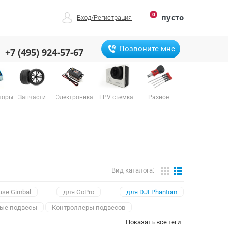
0
пусто
Вход
/
Регистрация
Позвоните мне
+7 (495) 924-57-67
торы
Запчасти
Электроника
FPV съемка
Разное
Вид каталога:
use Gimbal
для GoPro
для DJI Phantom
вые подвесы
Контроллеры подвесов
Показать все теги