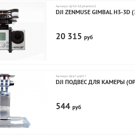
Артикул:
dji-h3-3d-phantom2
DJI ZENMUSE GIMBAL H3-3D 
20 315
руб
Артикул:
dji-p1-part11
DJI ПОДВЕС ДЛЯ КАМЕРЫ (
544
руб