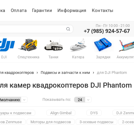
ка
Оплата
Гарантии
Информация
Контакты
Пн - Пт 10:00 - 21:00
+7 (985) 924-57-67
DJI
Спецтехника
Танки
Катера
Зарядки
Аккумуля
ля квадрокоптеров
Подвесы и запчасти к ним
для DJI Phantom
ля камер квадрокоптеров DJI Phantom
Показывать по:
суары к подвесам
Align Gimbal
DYS
DJI Zenm
ов Zenmuse
Моторы для подвесов
3-осевые подвесы
2-осе