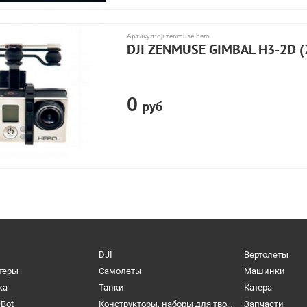
Артикул:
dji-zenmuse-hero
DJI ZENMUSE GIMBAL H3-2D 
0
руб
DJI
Вертолеты
теры
Самолеты
Машинки
ка
Танки
Катера
cBot
Конструкторы, наборы для творчества и настольные игры
Запчасти