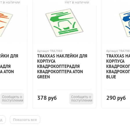
т в наличии
Нет в наличии
Артикул:
TRA7983
Артикул:
TRA798
ЕЙКИ ДЛЯ
TRAXXAS НАКЛЕЙКИ ДЛЯ
TRAXXAS Н
КОРПУСА
КОРПУСА
РАДЛЯ
КВАДРОКОПТЕРАДЛЯ
КВАДРОКО
А ATON
КВАДРОКОПТЕРА ATON
КВАДРОКОП
GREEN
BLUE
378
290
Сообщить о
руб
Сообщить о
руб
поступлении
поступлении
ед
Показать все