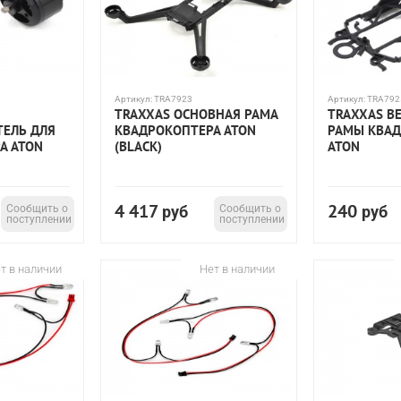
Артикул:
TRA7923
Артикул:
TRA792
TRAXXAS ОСНОВНАЯ РАМА
TRAXXAS В
ТЕЛЬ ДЛЯ
КВАДРОКОПТЕРА ATON
РАМЫ КВАД
А ATON
(BLACK)
ATON
4 417
240
Сообщить о
руб
Сообщить о
руб
поступлении
поступлении
т в наличии
Нет в наличии