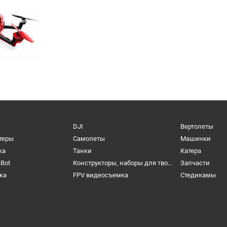
DJI
Вертолеты
теры
Самолеты
Машинки
ка
Танки
Катера
cBot
Конструкторы, наборы для творчества и настольные игры
Запчасти
ка
FPV видеосъемка
Cтедикамы