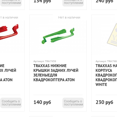
134
240
руб
руб
поступлении
поступлении
т в наличии
Нет в наличии
Артикул:
TRA7959
Артикул:
TRA798
ИЕ
TRAXXAS НИЖНИЕ
TRAXXAS Н
Х ЛУЧЕЙ
КРЫШКИ ЗАДНИХ ЛУЧЕЙ
КОРПУСА
ЗЕЛЕНЫЕДЛЯ
КВАДРОКО
А ATON
КВАДРОКОПТЕРА ATON
КВАДРОКОП
WHITE
140
230
Сообщить о
руб
Сообщить о
руб
поступлении
поступлении