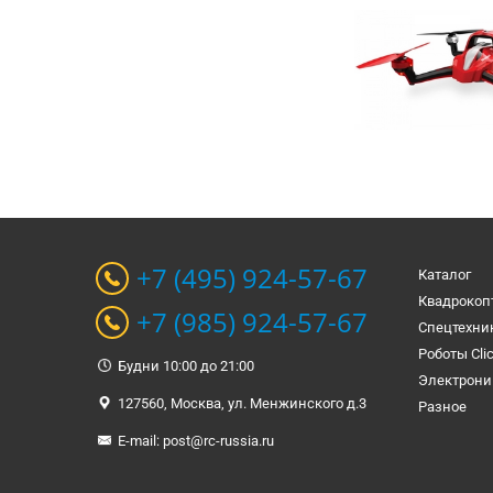
+7 (495) 924-57-67
Каталог
Квадрокоп
+7 (985) 924-57-67
Спецтехни
Роботы Cli
Будни 10:00 до 21:00
Электрони
127560, Москва, ул. Менжинского д.3
Разное
E-mail:
post@rc-russia.ru