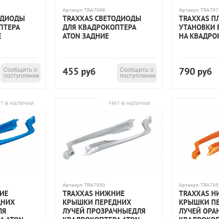
Артикул:
TRA7948
Артикул:
TRA797
ОДИОДЫ
TRAXXAS СВЕТОДИОДЫ
TRAXXAS П
ПТЕРА
ДЛЯ КВАДРОКОПТЕРА
УТАНОВКИ
Е
ATON ЗАДНИЕ
НА КВАДРО
455
790
Сообщить о
руб
Сообщить о
руб
поступлении
поступлении
т в наличии
Нет в наличии
Артикул:
TRA7950
Артикул:
TRA795
ИЕ
TRAXXAS НИЖНИЕ
TRAXXAS Н
ДНИХ
КРЫШКИ ПЕРЕДНИХ
КРЫШКИ П
ЛЯ
ЛУЧЕЙ ПРОЗРАЧНЫЕДЛЯ
ЛУЧЕЙ ОРА