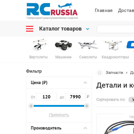
Главная
Достав
Каталог товаров
Вертолеты
Машинки
Самолеты
Квадрокоптеры
Фильтр
Запчасти
Д
Цена (₽)
Детали и 
₽
От
до
Сортировать по:
Не
Производитель