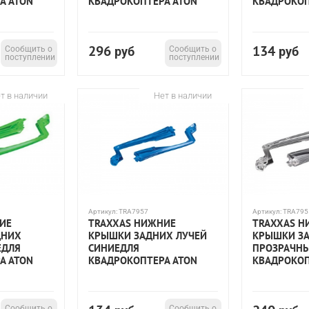
А ATON
КВАДРОКОПТЕРА ATON
КВАДРОКОП
296
134
Сообщить о
руб
Сообщить о
руб
поступлении
поступлении
т в наличии
Нет в наличии
Артикул:
TRA7957
Артикул:
TRA795
ИЕ
TRAXXAS НИЖНИЕ
TRAXXAS Н
ДНИХ
КРЫШКИ ЗАДНИХ ЛУЧЕЙ
КРЫШКИ ЗА
ЕДЛЯ
СИНИЕДЛЯ
ПРОЗРАЧН
А ATON
КВАДРОКОПТЕРА ATON
КВАДРОКОП
Сообщить о
Сообщить о