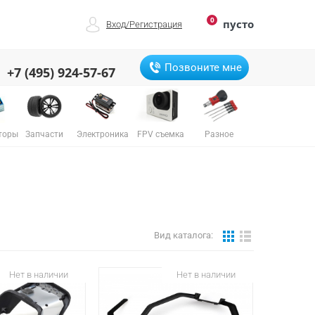
0
пусто
Вход
/
Регистрация
Позвоните мне
+7 (495) 924-57-67
торы
Запчасти
Электроника
FPV съемка
Разное
Вид каталога:
Нет в наличии
Нет в наличии