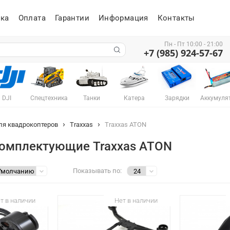
ка
Оплата
Гарантии
Информация
Контакты
Пн - Пт 10:00 - 21:00
+7 (985) 924-57-67
DJI
Спецтехника
Танки
Катера
Зарядки
Аккумуля
ля квадрокоптеров
Traxxas
Traxxas ATON
комплектующие Traxxas ATON
Показывать по:
т в наличии
Нет в наличии