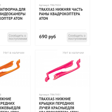
1
Артикул:
TRA7924
ЛАТФОРМА ДЛЯ
TRAXXAS НИЖНЯЯ ЧАСТЬ
 ВИДЕОКАМЕРЫ
РАМЫ КВАДРОКОПТЕРА
КОПТЕР ATON
ATON
690
Сообщить о
руб
Сообщить о
поступлении
поступлении
Нет в наличии
Нет в наличии
3
Артикул:
TRA7951
ИЖНИЕ
TRAXXAS НИЖНИЕ
ЕРЕДНИХ
КРЫШКИ ПЕРЕДНИХ
НЖЕВЫЕДЛЯ
ЛУЧЕЙ КРАСНЫЕДЛЯ