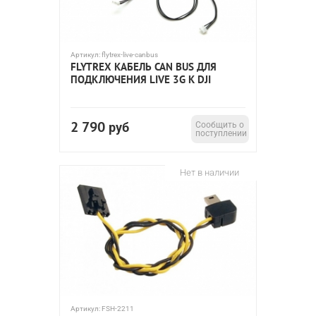
Артикул:
flytrex-live-canbus
FLYTREX КАБЕЛЬ CAN BUS ДЛЯ
ПОДКЛЮЧЕНИЯ LIVE 3G К DJI
2 790
руб
Сообщить о
поступлении
Нет в наличии
Артикул:
FSH-2211