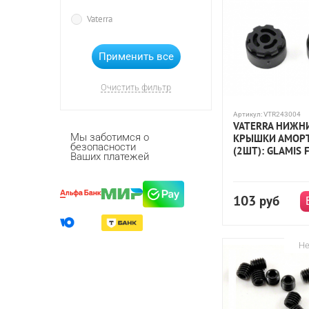
Vaterra
Очистить фильтр
Артикул:
VTR243004
VATERRA НИЖН
Мы заботимся о
КРЫШКИ АМОР
безопасности
(2ШТ): GLAMIS 
Ваших платежей
103
руб
Не