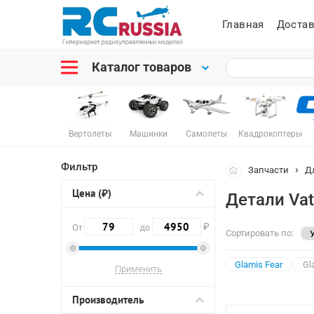
Главная
Достав
Каталог товаров
Вертолеты
Машинки
Самолеты
Квадрокоптеры
Фильтр
Запчасти
Д
Цена (₽)
Детали Vat
₽
От
до
Сортировать по:
Glamis Fear
Gl
Производитель