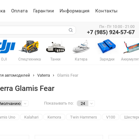
ка
Оплата
Гарантии
Информация
Контакты
Пн - Пт 10:00 - 21:00
+7 (985) 924-57-67
DJI
Спецтехника
Танки
Катера
Зарядки
Аккумуля
ля автомоделей
Vaterra
Glamis Fear
erra Glamis Fear
Показывать по:
amis Uno
Kalahari
Kemora
Twin Hammers
V100
Шестер