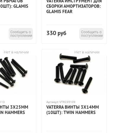
СИ РЫЧАГОВ
VATERRA ИНСТРУМЕНТ ДЛЯ
0ШТ): GLAMIS
СБОРКИ АМОРТИЗАТОРОВ:
GLAMIS FEAR
330
Сообщить о
руб
Сообщить о
поступлении
поступлении
Нет в наличии
Нет в наличии
113
Артикул:
VTR235109
ИНТЫ 3X25ММ
VATERRA ВИНТЫ 3X14ММ
WIN HAMMERS
(10ШТ): TWIN HAMMERS