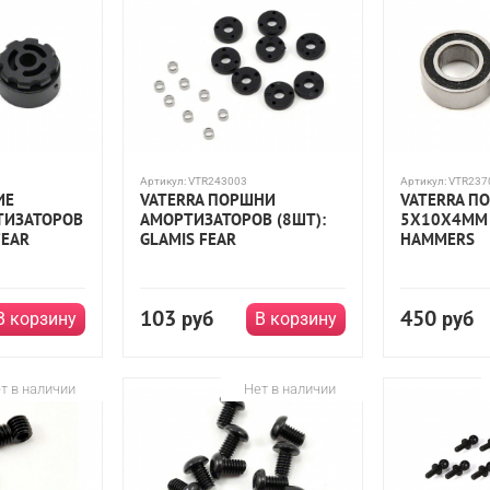
Артикул:
VTR243003
Артикул:
VTR237
ИЕ
VATERRA ПОРШНИ
VATERRA П
ТИЗАТОРОВ
АМОРТИЗАТОРОВ (8ШТ):
5X10X4ММ 
FEAR
GLAMIS FEAR
HAMMERS
103
450
руб
руб
В корзину
В корзину
т в наличии
Нет в наличии