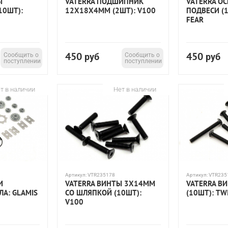
Ы
VATERRA ПОДШИПНИК
VATERRA О
10ШТ):
12X18X4ММ (2ШТ): V100
ПОДВЕСИ (1
FEAR
450
450
Сообщить о
руб
Сообщить о
руб
поступлении
поступлении
т в наличии
Нет в наличии
Артикул:
VTR235178
Артикул:
VTR235
И
VATERRA ВИНТЫ 3X14ММ
VATERRA В
А: GLAMIS
СО ШЛЯПКОЙ (10ШТ):
(10ШТ): T
V100