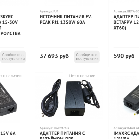
Артикул:
PJ1
Артикул:
BETA-0
SKYRC
ИСТОЧНИК ПИТАНИЯ EV-
АДАПТЕР П
В 15-30V
PEAK PJ1 1350W 60A
BETAFPV 12
Я
XT60)
ТРОЙСТВА
37 693
590
Сообщить о
руб
Сообщить о
руб
поступлении
поступлении
т в наличии
Нет в наличии
Артикул:
TRA2976G
Артикул:
IMAX-A
15V 6A
АДАПТЕР ПИТАНИЯ С
IMAXRC АД
РАЗЪЁМОМ ДЛЯ
12V/5A