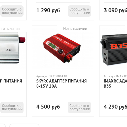
1 290
3 090
Сообщить о
руб
Сообщить о
ру
поступлении
поступлении
т в наличии
Нет в наличии
Артикул:
SK-200014-01
Артикул:
IMAX-B
ЕР ПИТАНИЯ
SKYRC АДАПТЕР ПИТАНИЯ
IMAXRC АД
8-15V 20A
B35
4 500
4 290
Сообщить о
руб
Сообщить о
ру
поступлении
поступлении