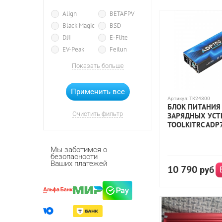
Align
BETAFPV
Black Magic
BSD
DJI
E-Flite
EV-Peak
Feilun
FlySky
Fuse
Показать больше
G.T. Power
G.T.Power
Gens Ace
Giant Power
HC-Toys
Himoto
Артикул:
TK24300
БЛОК ПИТАНИЯ
HopWo
HPI
Очистить фильтр
ЗАРЯДНЫХ УСТ
HSP
TOOLKITRC ADP
HUI NA TOYS
HW
IMAX RC
Мы заботимся о
безопасности
ImaxRC
iSDT
Ваших платежей
10 790
Korody
Kyosho
руб
MJX R/C
MRM
Nine Eagles
Pulsar
Remo Hobby
SkyRC
Spektrum