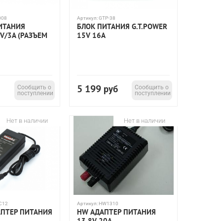
008
Артикул:
GTP-38
ИТАНИЯ
БЛОК ПИТАНИЯ G.T.POWER
V/3A (РАЗЪЕМ
15V 16A
5 199
Сообщить о
руб
Сообщить о
поступлении
поступлении
Нет в наличии
Нет в наличии
C12
Артикул:
HW1310
АПТЕР ПИТАНИЯ
HW АДАПТЕР ПИТАНИЯ
13.8V 20A