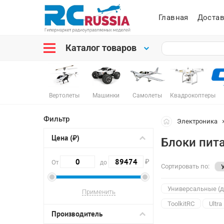
Главная
Достав
Каталог товаров
Вертолеты
Машинки
Самолеты
Квадрокоптеры
Фильтр
Электроника
Цена (₽)
Блоки пит
₽
От
до
Сортировать по:
Универсальные (д
ToolkitRC
Ultra
Производитель