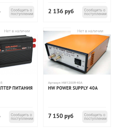
2 136
б
Сообщить о
руб
Сообщить о
поступлении
поступлении
Нет в наличии
Нет в наличии
35
Артикул:
HW1200R-40A
АПТЕР ПИТАНИЯ
HW POWER SUPPLY 40A
7 150
б
Сообщить о
руб
Сообщить о
поступлении
поступлении