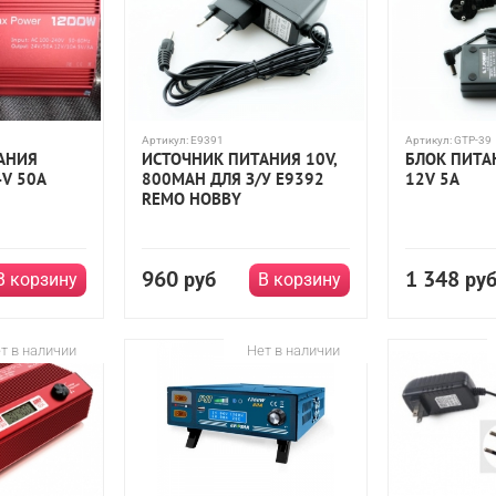
Артикул:
E9391
Артикул:
GTP-39
АНИЯ
ИСТОЧНИК ПИТАНИЯ 10V,
БЛОК ПИТА
4V 50A
800MAH ДЛЯ З/У E9392
12V 5A
REMO HOBBY
960
1 348
руб
ру
В корзину
В корзину
т в наличии
Нет в наличии