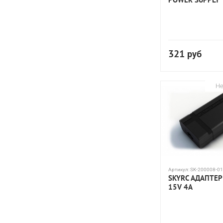
321
руб
Не
Артикул:
SK-200008-01
SKYRC АДАПТЕ
15V 4A