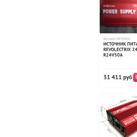
Syma
Taigen
Team Magic
Team Orion
TenRC
ToolkitRC
Traxxas
Turnigy
Ultra Power
WPL
Артикул:
R24V50A
ИСТОЧНИК ПИТ
REVOLECTRIX 2
R24V50A
31 411
руб
Не