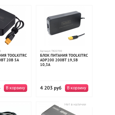
0
Артикул:
TK22700
НИЯ TOOLKITRC
БЛОК ПИТАНИЯ TOOLKITRC
0ВТ 20В 5А
ADP200 200ВТ 19,5В
10,3А
4 203
б
руб
В корзину
В корзину
Нет в наличии