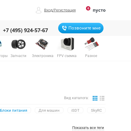
0
пусто
Вход
/
Регистрация
Позвоните мне
+7 (495) 924-57-67
торы
Запчасти
Электроника
FPV съемка
Разное
Вид каталога:
Блоки питания
Для машин
iSDT
SkyRC
Показать все теги