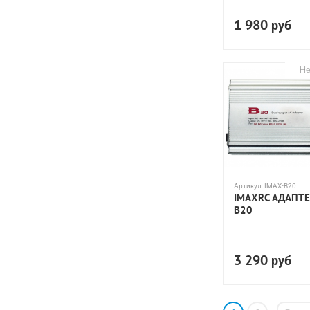
1 980
руб
Не
Артикул:
IMAX-B20
IMAXRC АДАПТ
B20
3 290
руб