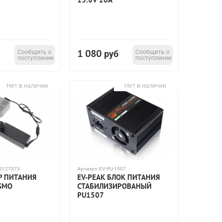
1 080
Сообщить о
руб
Сообщить о
поступлении
поступлении
Нет в наличии
Нет в наличии
5127373
Артикул:
EV-PU-1507
ЕР ПИТАНИЯ
EV-PEAK БЛОК ПИТАНИЯ
SMO
СТАБИЛИЗИРОВАНЫЙ
PU1507