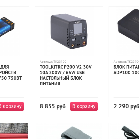
Артикул:
TK23100
Артикул:
TK2070
 ДЛЯ
TOOLKITRC P200 V2 30V
БЛОК ПИТА
РОЙСТВ
10A 200W / 65W USB
ADP100 10
750 750ВТ
НАСТОЛЬНЫЙ БЛОК
ПИТАНИЯ
8 855
2 290
руб
ру
В корзину
В корзину