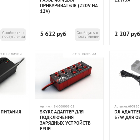
ПРИКУРИВАТЕЛЯ (220V НА
12V)
5 622
2 207
Сообщить о
руб
Сообщить о
руб
поступлении
поступлении
т в наличии
Нет в наличии
Артикул:
SK-600009-02
Артикул:
695826
Р ПИТАНИЯ
SKYRC АДАПТЕР ДЛЯ
DJI АДАПТ
ПОДКЛЮЧЕНИЯ
57W ДЛЯ O
ЗАРЯДНЫХ УСТРОЙСТВ
EFUEL