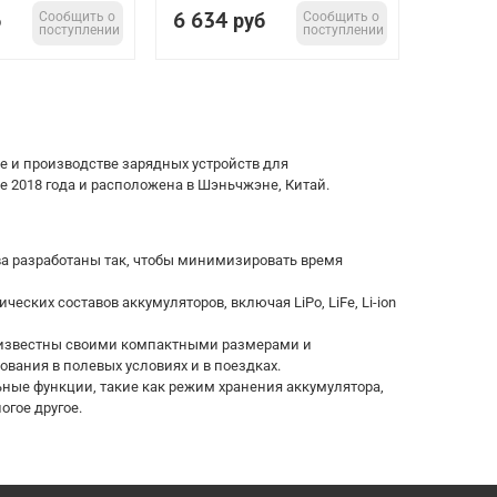
6 634
б
Сообщить о
руб
Сообщить о
поступлении
поступлении
 и производстве зарядных устройств для
 2018 года и расположена в Шэньчжэне, Китай.
ва разработаны так, чтобы минимизировать время
еских составов аккумуляторов, включая LiPo, LiFe, Li-ion
а известны своими компактными размерами и
ования в полевых условиях и в поездках.
ьные функции, такие как режим хранения аккумулятора,
огое другое.