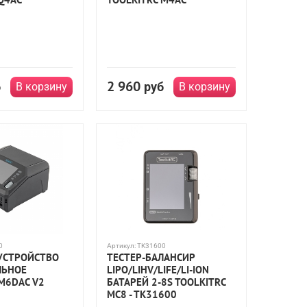
2 960
б
руб
В корзину
В корзину
0
Артикул:
TK31600
УСТРОЙСТВО
ТЕСТЕР-БАЛАНСИР
ЛЬНОЕ
LIPO/LIHV/LIFE/LI-ION
M6DAC V2
БАТАРЕЙ 2-8S TOOLKITRC
MC8 - TK31600