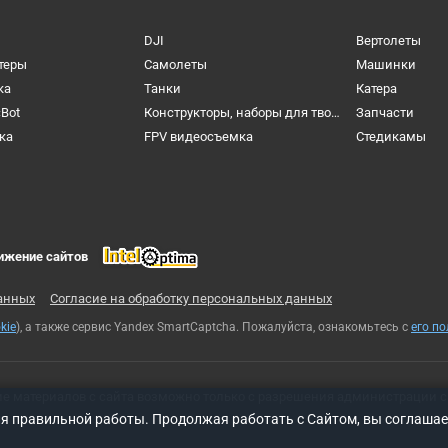
DJI
Вертолеты
теры
Самолеты
Машинки
ка
Танки
Катера
cBot
Конструкторы, наборы для творчества и настольные игры
Запчасти
ка
FPV видеосъемка
Cтедикамы
ижение сайтов
анных
Согласие на обработку персональных данных
kie
), а также сервис Yandex SmartCaptcha. Пожалуйста, ознакомьтесь с
его п
ие материалов с сайта возможно только с разрешения администрации с
ля правильной работы. Продолжая работать с Сайтом, вы соглашае