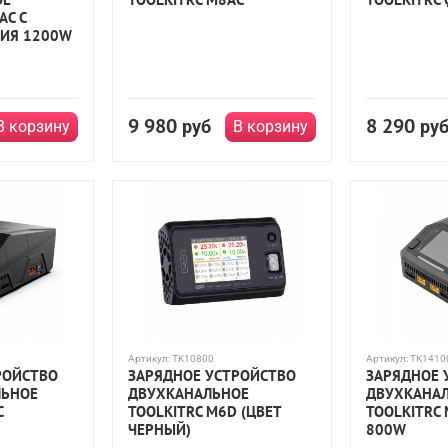
AC C
ИЯ 1200W
9 980
8 290
руб
ру
В корзину
В корзину
Артикул:
TK10800
Артикул:
TK1410
РОЙСТВО
ЗАРЯДНОЕ УСТРОЙСТВО
ЗАРЯДНОЕ 
ЛЬНОЕ
ДВУХКАНАЛЬНОЕ
ДВУХКАНА
C
TOOLKITRC M6D (ЦВЕТ
TOOLKITRC 
ЧЕРНЫЙ)
800W