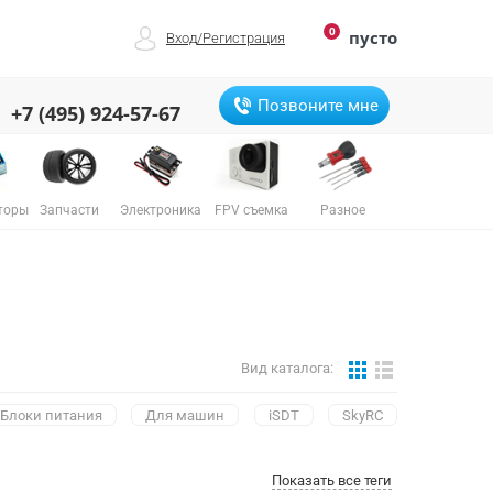
0
пусто
Вход
/
Регистрация
Позвоните мне
+7 (495) 924-57-67
торы
Запчасти
Электроника
FPV съемка
Разное
Вид каталога:
Блоки питания
Для машин
iSDT
SkyRC
Показать все теги