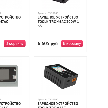
0
Артикул:
TK13800
УСТРОЙСТВО
ЗАРЯДНОЕ УСТРОЙСТВО
 M7AC
TOOLKITRC M6AC 300W 1-
6S
6 605
руб
В корзину
В корзину
0
Артикул:
TK10900
УСТРОЙСТВО
ЗАРЯДНОЕ УСТРОЙСТВО
Q4AC
TOOLKITRC M4AC