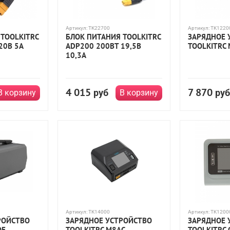
Артикул:
TK22700
Артикул:
TK1220
TOOLKITRC
БЛОК ПИТАНИЯ TOOLKITRC
ЗАРЯДНОЕ 
20В 5А
ADP200 200ВТ 19,5В
TOOLKITRC
10,3А
4 015
7 870
руб
руб
В корзину
В корзину
Артикул:
TK14000
Артикул:
TK1200
РОЙСТВО
ЗАРЯДНОЕ УСТРОЙСТВО
ЗАРЯДНОЕ 
ОЕ
TOOLKITRC M8AC
TOOLKITRC 