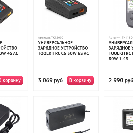
Артикул:
TK12600
Артикул:
TK1180
Е
УНИВЕРСАЛЬНОЕ
УНИВЕРСАЛ
РОЙСТВО
ЗАРЯДНОЕ УСТРОЙСТВО
ЗАРЯДНОЕ 
0W 4S AC
TOOLKITRC C6 50W 6S AC
TOOLKITRC 
80W 1-4S
3 069
2 990
руб
ру
В корзину
В корзину