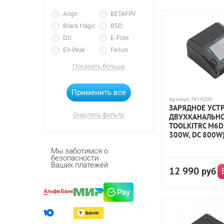
Align
BETAFPV
Black Magic
BSD
DJI
E-Flite
EV-Peak
Feilun
FlySky
Fuse
Показать больше
G.T. Power
G.T.Power
Gens Ace
Giant Power
HC-Toys
Himoto
Артикул:
TK14200
ЗАРЯДНОЕ УСТ
HopWo
HPI
Очистить фильтр
ДВУХКАНАЛЬН
HSP
TOOLKITRC M6D
HUI NA TOYS
300W, DC 800W
HW
IMAX RC
Мы заботимся о
безопасности
ImaxRC
iSDT
Ваших платежей
12 990
Korody
Kyosho
руб
MJX R/C
MRM
Nine Eagles
Pulsar
Remo Hobby
SkyRC
Spektrum