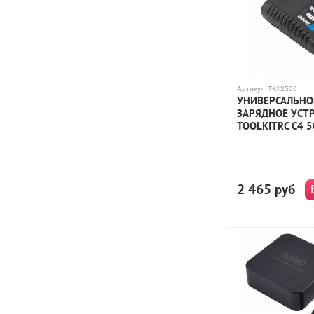
Syma
Taigen
Team Magic
Team Orion
TenRC
ToolkitRC
Traxxas
Turnigy
Ultra Power
WPL
Артикул:
TK12500
УНИВЕРСАЛЬНО
ЗАРЯДНОЕ УСТ
TOOLKITRC C4 5
2 465
руб