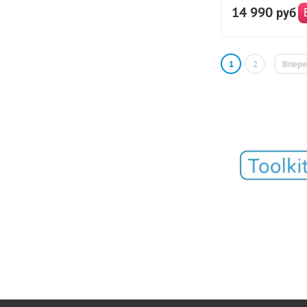
14 990
руб
1
2
Впер