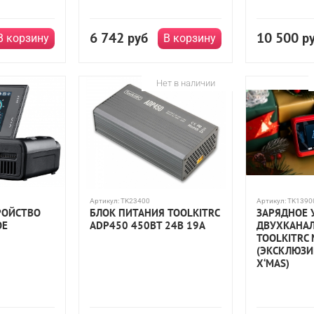
6 742
10 500
руб
р
В корзину
В корзину
Нет в наличии
Артикул:
TK23400
Артикул:
TK1390
РОЙСТВО
БЛОК ПИТАНИЯ TOOLKITRC
ЗАРЯДНОЕ 
ОЕ
ADP450 450ВТ 24В 19А
ДВУХКАНА
TOOLKITRC
(ЭКСКЛЮЗИ
X‘MAS)