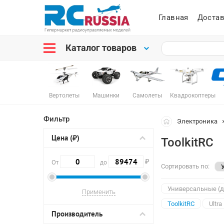
Главная
Достав
Каталог товаров
Вертолеты
Машинки
Самолеты
Квадрокоптеры
Фильтр
Электроника
Цена (₽)
ToolkitRC
₽
От
до
Сортировать по:
Универсальные (д
ToolkitRC
Ultra
Производитель