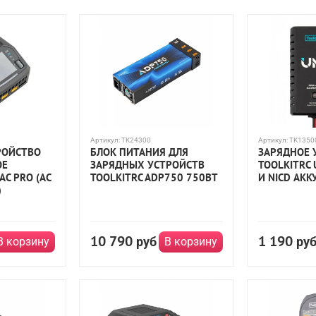
Артикул:
TK24300
Артикул:
TK1350
РОЙСТВО
БЛОК ПИТАНИЯ ДЛЯ
ЗАРЯДНОЕ 
ОЕ
ЗАРЯДНЫХ УСТРОЙСТВ
TOOLKITRC 
AC PRO (AC
TOOLKITRC ADP750 750ВТ
И NICD АК
)
10 790
1 190
руб
ру
В корзину
В корзину