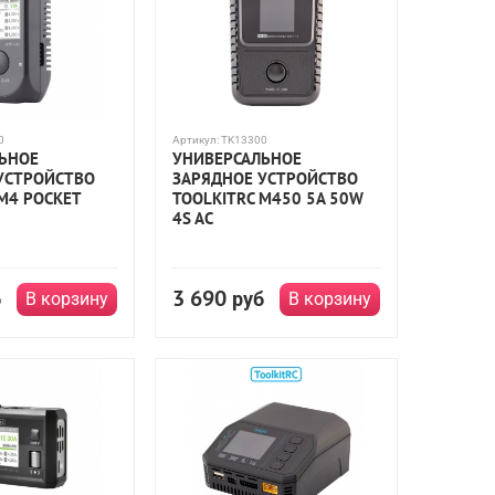
0
Артикул:
TK13300
ЬНОЕ
УНИВЕРСАЛЬНОЕ
УСТРОЙСТВО
ЗАРЯДНОЕ УСТРОЙСТВО
M4 POCKET
TOOLKITRC M450 5A 50W
4S AC
3 690
б
руб
В корзину
В корзину