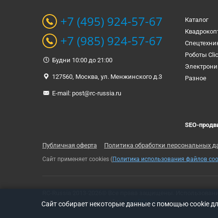
+7 (495) 924-57-67
Каталог
Квадрокоп
+7 (985) 924-57-67
Спецтехни
Роботы Cli
Будни 10:00 до 21:00
Электрони
127560, Москва, ул. Менжинского д.3
Разное
E-mail:
post@rc-russia.ru
SEO-продв
Публичная оферта
Политика обработки персональных д
Сайт применяет cookies (
Политика использования файлов coo
RC-Russia 2013-2026© Все права защищены. Использован
Связь с владельцем сайта:
t-rex500@ya.ru
Cайт собирает некоторые данные с помощью cookie д