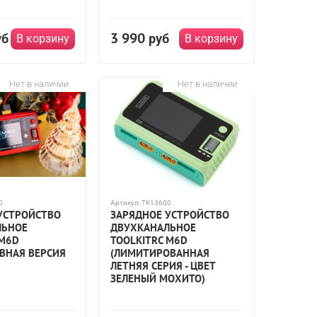
3 990
уб
руб
В корзину
В корзину
Нет в наличии
Нет в наличии
0
Артикул:
TK13600
УСТРОЙСТВО
ЗАРЯДНОЕ УСТРОЙСТВО
ЛЬНОЕ
ДВУХКАНАЛЬНОЕ
 M6D
TOOLKITRC M6D
ВНАЯ ВЕРСИЯ
(ЛИМИТИРОВАННАЯ
ЛЕТНЯЯ СЕРИЯ - ЦВЕТ
ЗЕЛЕНЫЙ МОХИТО)