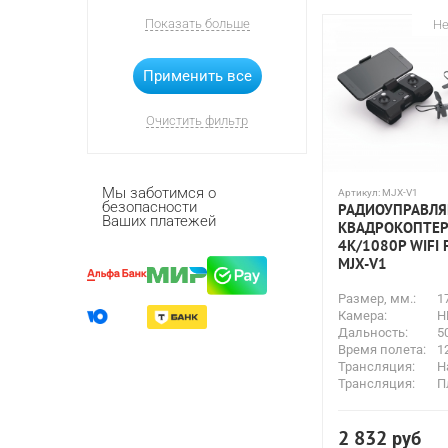
Планшет
Показать больше
Не
Очистить фильтр
Мы заботимся о
Артикул:
MJX-V1
безопасности
РАДИОУПРАВЛ
Ваших платежей
КВАДРОКОПТЕР
4K/1080P WIFI F
MJX-V1
Размер, мм.:
1
Камера:
H
Дальность:
5
Время полета:
1
Трансляция:
Н
Трансляция:
П
2 832
руб