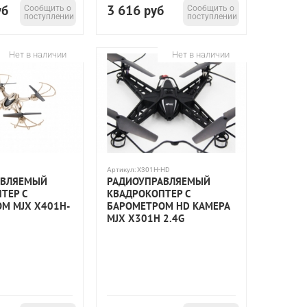
3 616
уб
Сообщить о
руб
Сообщить о
поступлении
поступлении
Нет в наличии
Нет в наличии
Артикул:
X301H-HD
АВЛЯЕМЫЙ
РАДИОУПРАВЛЯЕМЫЙ
ТЕР С
КВАДРОКОПТЕР С
М MJX X401H-
БАРОМЕТРОМ HD КАМЕРА
MJX X301H 2.4G