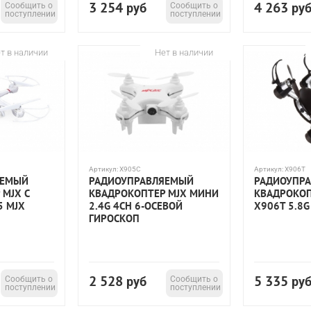
3 254
4 263
Сообщить о
руб
Сообщить о
ру
поступлении
поступлении
т в наличии
Нет в наличии
Артикул:
X905C
Артикул:
X906T
ЯЕМЫЙ
РАДИОУПРАВЛЯЕМЫЙ
РАДИОУПР
MJX С
КВАДРОКОПТЕР MJX МИНИ
КВАДРОКОП
5 MJX
2.4G 4CH 6-ОСЕВОЙ
X906T 5.8G
ГИРОСКОП
2 528
5 335
Сообщить о
руб
Сообщить о
ру
поступлении
поступлении