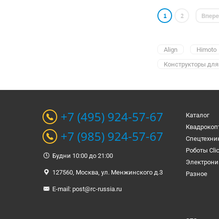
1
2
Впер
Align
Himoto
Конструкторы для
+7 (495) 924-57-67
Каталог
Квадрокоп
+7 (985) 924-57-67
Спецтехни
Роботы Cli
Будни 10:00 до 21:00
Электрони
127560, Москва, ул. Менжинского д.3
Разное
E-mail:
post@rc-russia.ru