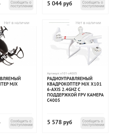
5 044
б
Сообщить о
руб
Сообщить о
поступлении
поступлении
Нет в наличии
Нет в наличии
Артикул:
x101-c4005
АВЛЯЕМЫЙ
РАДИОУПРАВЛЯЕМЫЙ
ТЕР MJX
КВАДРОКОПТЕР MJX X101
6-AXIS 2.4GHZ С
ПОДДЕРЖКОЙ FPV КАМЕРА
C4005
5 578
б
Сообщить о
руб
Сообщить о
поступлении
поступлении