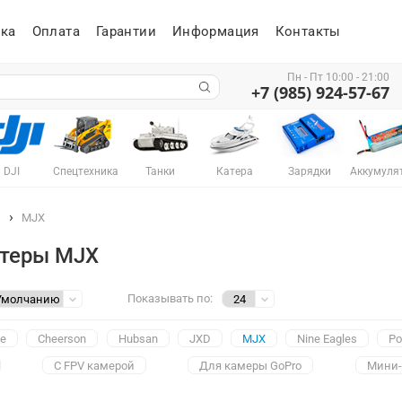
ка
Оплата
Гарантии
Информация
Контакты
Пн - Пт 10:00 - 21:00
+7 (985) 924-57-67
DJI
Спецтехника
Танки
Катера
Зарядки
Аккумуля
ы
MJX
теры MJX
Показывать по:
de
Cheerson
Hubsan
JXD
MJX
Nine Eagles
Po
С FPV камерой
Для камеры GoPro
Мини-
сом действия
Гоночные
С профессиональной камерой