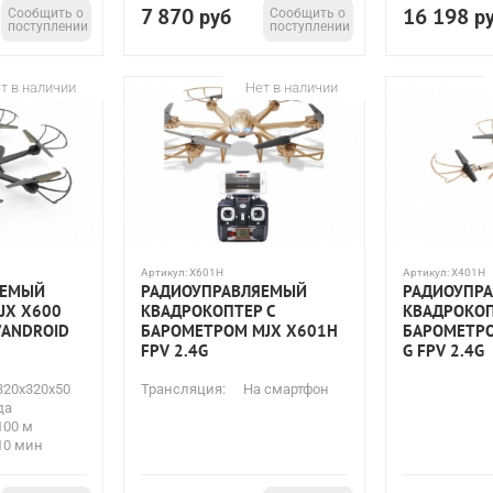
7 870
16 198
Сообщить о
руб
Сообщить о
р
поступлении
поступлении
т в наличии
Нет в наличии
Артикул:
X601H
Артикул:
X401H
ЯЕМЫЙ
РАДИОУПРАВЛЯЕМЫЙ
РАДИОУПР
JX X600
КВАДРОКОПТЕР С
КВАДРОКОП
S/ANDROID
БАРОМЕТРОМ MJX X601H
БАРОМЕТРО
FPV 2.4G
G FPV 2.4G
320х320х50
Трансляция:
На смартфон
да
100 м
10 мин