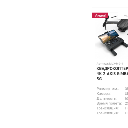
Не
Артикул:
MJX-MG-1
КВАДРОКОПТЕР
4K 2-AXIS GIMBA
5G
Размер, мм.:
3
Камера:
U
Дальность:
6
Время полета:
2
Трансляция:
Н
Трансляция:
П