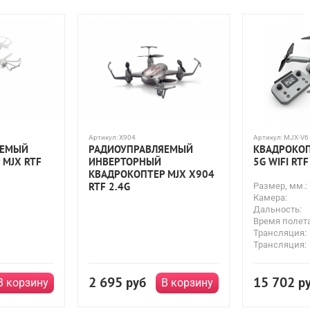
ыми моторами
С защитой пропеллеров
Артикул:
X904
Артикул:
MJX-V6
ЯЕМЫЙ
РАДИОУПРАВЛЯЕМЫЙ
КВАДРОКОП
 MJX RTF
ИНВЕРТОРНЫЙ
5G WIFI RTF
КВАДРОКОПТЕР MJX X904
RTF 2.4G
Размер, мм.:
Камера:
Дальность:
Время полета
Трансляция:
Трансляция:
2 695
15 702
руб
р
В корзину
В корзину