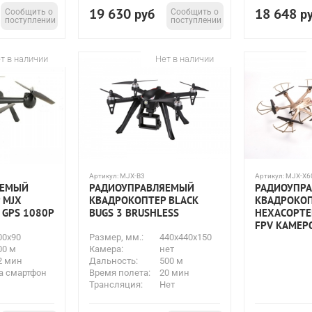
19 630
18 648
Сообщить о
руб
Сообщить о
р
поступлении
поступлении
т в наличии
Нет в наличии
Артикул:
MJX-B3
Артикул:
MJX-X6
ЯЕМЫЙ
РАДИОУПРАВЛЯЕМЫЙ
РАДИОУПР
 MJX
КВАДРОКОПТЕР BLACK
КВАДРОКОП
 GPS 1080P
BUGS 3 BRUSHLESS
HEXACOPTER
FPV КАМЕР
00x90
Размер, мм.:
440x440x150
00 м
Камера:
нет
2 мин
Дальность:
500 м
а смартфон
Время полета:
20 мин
Трансляция:
Нет