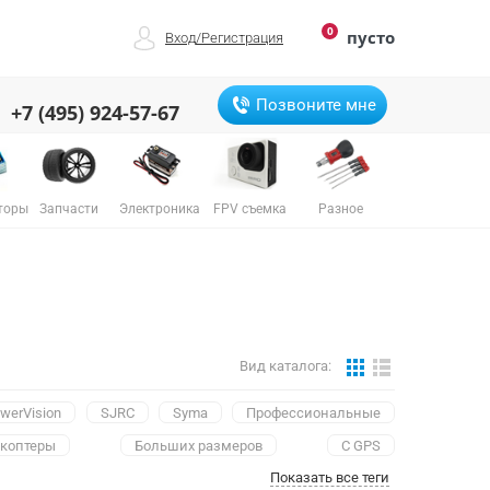
0
пусто
Вход
/
Регистрация
Позвоните мне
+7 (495) 924-57-67
торы
Запчасти
Электроника
FPV съемка
Разное
Вид каталога:
werVision
SJRC
Syma
Профессиональные
коптеры
Больших размеров
С GPS
Показать все теги
Для начинающих
С функцией возврата