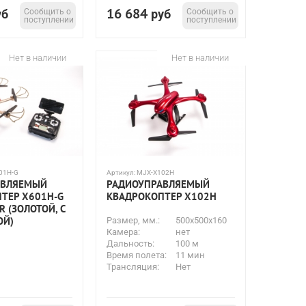
16 684
уб
Сообщить о
руб
Сообщить о
поступлении
поступлении
Нет в наличии
Нет в наличии
01H-G
Артикул:
MJX-X102H
АВЛЯЕМЫЙ
РАДИОУПРАВЛЯЕМЫЙ
ТЕР X601H-G
КВАДРОКОПТЕР X102H
 (ЗОЛОТОЙ, С
ОЙ)
Размер, мм.:
500х500х160
Камера:
нет
Дальность:
100 м
Время полета:
11 мин
Трансляция:
Нет