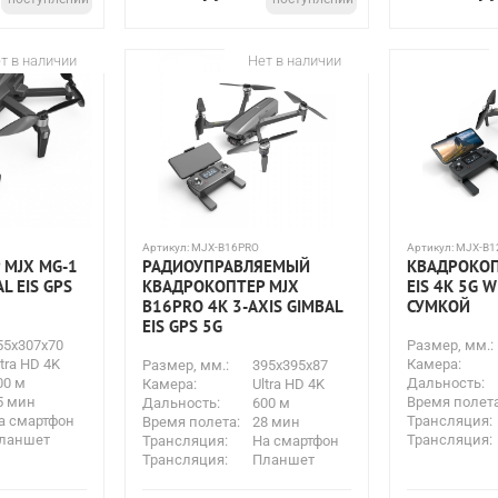
т в наличии
Нет в наличии
Артикул:
MJX-B16PRO
Артикул:
MJX-B1
 MJX MG-1
РАДИОУПРАВЛЯЕМЫЙ
КВАДРОКОП
L EIS GPS
КВАДРОКОПТЕР MJX
EIS 4K 5G W
B16PRO 4K 3-AXIS GIMBAL
СУМКОЙ
EIS GPS 5G
55x307x70
Размер, мм.:
ltra HD 4K
Камера:
Размер, мм.:
395x395x87
00 м
Дальность:
Камера:
Ultra HD 4K
5 мин
Время полета
Дальность:
600 м
а смартфон
Трансляция:
Время полета:
28 мин
ланшет
Трансляция:
Трансляция:
На смартфон
Трансляция:
Планшет