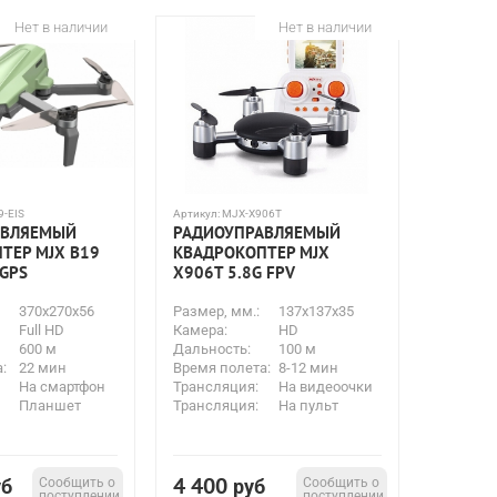
Нет в наличии
Нет в наличии
9-EIS
Артикул:
MJX-X906T
АВЛЯЕМЫЙ
РАДИОУПРАВЛЯЕМЫЙ
ТЕР MJX B19
КВАДРОКОПТЕР MJX
 GPS
X906T 5.8G FPV
370x270x56
Размер, мм.:
137x137x35
Full HD
Камера:
HD
600 м
Дальность:
100 м
:
22 мин
Время полета:
8-12 мин
На смартфон
Трансляция:
На видеоочки
Планшет
Трансляция:
На пульт
4 400
уб
Сообщить о
руб
Сообщить о
поступлении
поступлении