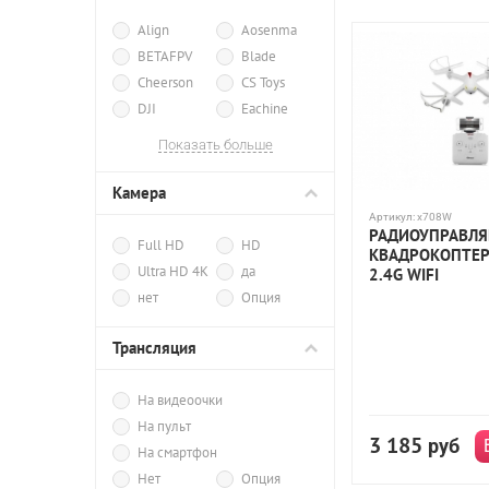
С бесколлекторн
Align
Aosenma
BETAFPV
Blade
Cheerson
CS Toys
DJI
Eachine
Feilun
FEIYUE
Показать больше
HC-Toys
HJ Toys
Horizon.Blade
Камера
HORNET
Hubsan
Артикул:
x708W
РАДИОУПРАВЛ
ImmersionRC
Full HD
HD
КВАДРОКОПТЕР
JXD
MJX R/C
Ultra HD 4K
да
2.4G WIFI
PowerVision
R-Wings
нет
Опция
Ryze
SJRC
Syma
TechRC
Трансляция
UDI
WL Toys
Хiro
На видеоочки
На пульт
3 185
руб
На смартфон
Нет
Опция