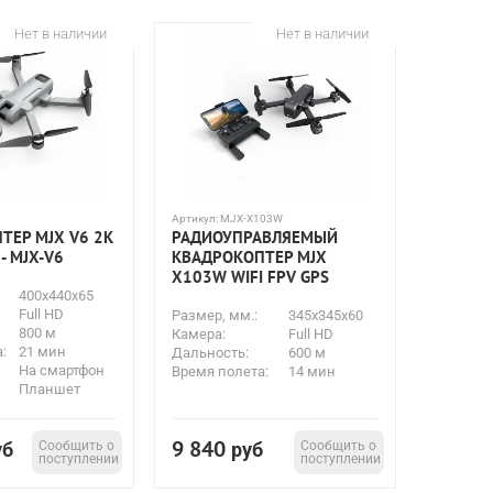
Нет в наличии
Нет в наличии
Артикул:
MJX-X103W
ТЕР MJX V6 2K
РАДИОУПРАВЛЯЕМЫЙ
 - MJX-V6
КВАДРОКОПТЕР MJX
X103W WIFI FPV GPS
400x440x65
Full HD
Размер, мм.:
345x345x60
800 м
Камера:
Full HD
:
21 мин
Дальность:
600 м
На смартфон
Время полета:
14 мин
Планшет
9 840
уб
Сообщить о
руб
Сообщить о
поступлении
поступлении