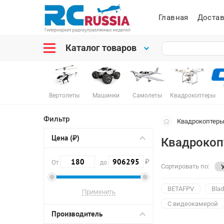
Главная
Достав
Каталог товаров
Вертолеты
Машинки
Самолеты
Квадрокоптеры
Фильтр
Квадрокоптер
Цена (₽)
Квадрокоп
₽
От
до
Сортировать по:
BETAFPV
Bla
С видеокамерой
Производитель
С большим радиу