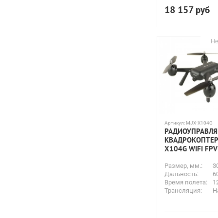
18 157
руб
Не
Артикул:
MJX-X104G
РАДИОУПРАВЛ
КВАДРОКОПТЕР
X104G WIFI FPV
Размер, мм.:
3
Дальность:
6
Время полета:
1
Трансляция:
Н