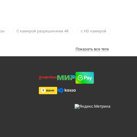
ры
С камерой разрешением 4K
с HD камерой
Показать все теги