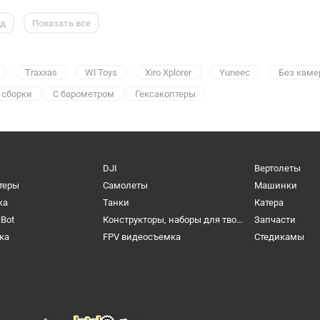
ед
Показать все
Traxxas
Wl Toys
Xiro Xplorer
Yuneec
Без каме
 сборки
С барометром
Гексакоптеры
DJI
Вертолеты
теры
Самолеты
Машинки
ка
Танки
Катера
cBot
Конструкторы, наборы для творчества и настольные игры
Запчасти
ка
FPV видеосъемка
Cтедикамы