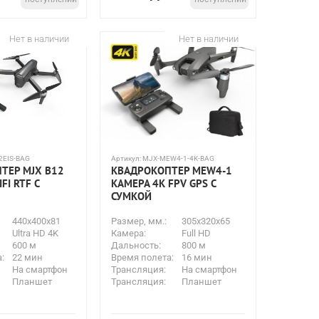
Нет в наличии
Нет в наличии
2EIS-BAG
Артикул:
MJX-MEW4-1-4K-BAG
ТЕР MJX B12
КВАДРОКОПТЕР MEW4-1
IFI RTF С
КАМЕРА 4K FPV GPS С
СУМКОЙ
440x400x81
Размер, мм.:
305x320x65
Ultra HD 4K
Камера:
Full HD
600 м
Дальность:
800 м
:
22 мин
Время полета:
16 мин
На смартфон
Трансляция:
На смартфон
Планшет
Трансляция:
Планшет