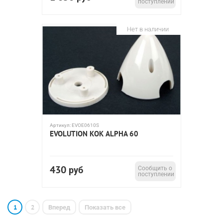
поступлении
Нет в наличии
Артикул:
EVOE0610S
EVOLUTION КОК ALPHA 60
430
руб
Сообщить о
поступлении
1
2
Вперед
Показать все