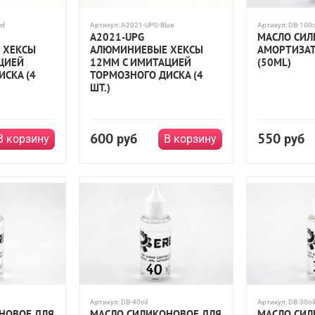
ed
Артикул:
A2021-UPG-Blue
Артикул:
DB-100o
A2021-UPG
МАСЛО СИЛ
 ХЕКСЫ
АЛЮМИНИЕВЫЕ ХЕКСЫ
АМОРТИЗАТ
ЦИЕЙ
12ММ С ИМИТАЦИЕЙ
(50ML)
ИСКА (4
ТОРМОЗНОГО ДИСКА (4
ШТ.)
600
550
руб
руб
В корзину
В корзину
Артикул:
DB-40oil
Артикул:
DB-30oil
НОВОЕ ДЛЯ
МАСЛО СИЛИКОНОВОЕ ДЛЯ
МАСЛО СИЛ