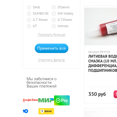
Derb
DSservo
DUMBO RC
DW Hobby
G.T. Power
G.T.Power
GT
Himoto
HobbyWing
HSP
Показать больше
IMAX RC
Remo Hobby
Speedway Slide
Артикул:
DB-9109
ЛИТИЕВАЯ ВОД
TLTAN RC
WPL
Очистить фильтр
СМАЗКА (10 МЛ.
ДИФФЕРЕНЦИА
ПОДШИПНИКО
Мы заботимся о
безопасности
Ваших платежей
350
руб