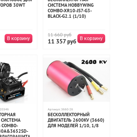
ОРОВ 30WT
СИСТЕМА HOBBYWING
COMBO-XR10-JS7-G3-
BLACK-G2.1 (1/10)
11 660
руб
В корзину
В корзину
11 357
руб
20346
Артикул:
3660-26
ТОРНАЯ
БЕСКОЛЛЕКТОРНЫЙ
 СИСТЕМА
ДВИГАТЕЛЬ 2600KV (3660)
 COMBO-
ДЛЯ МОДЕЛЕЙ 1/10, 1/8
80A&3652SD-
 ВЛАГОЗАЩИТА