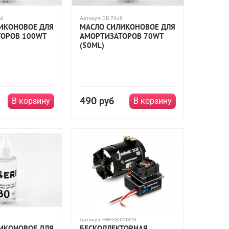
il
Артикул:
DB-70oil
ИКОНОВОЕ ДЛЯ
МАСЛО СИЛИКОНОВОЕ ДЛЯ
ОРОВ 100WT
АМОРТИЗАТОРОВ 70WT
(50ML)
490
руб
В корзину
В корзину
Артикул:
HW-38020323
ИКОНОВОЕ ДЛЯ
БЕСКОЛЛЕКТОРНАЯ