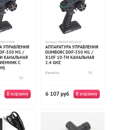
350/X10FG
Артикул:
DB-DDF350/X10F
А УПРАВЛЕНИЯ
АППАРАТУРА УПРАВЛЕНИЯ
DF-350 M1 /
DUMBORC DDF-350 M1 /
ТИ КАНАЛЬНАЯ
X10F 10-ТИ КАНАЛЬНАЯ
РИЕМНИК С
2.4 GHZ
М)
Каналы:
10
10
6 107
б
руб
В корзину
В корзину