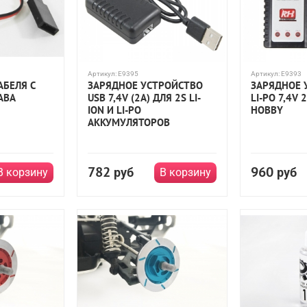
Артикул:
E9395
Артикул:
E9393
АБЕЛЯ С
ЗАРЯДНОЕ УСТРОЙСТВО
ЗАРЯДНОЕ 
ABA
USB 7,4V (2А) ДЛЯ 2S LI-
LI-PO 7,4V
ION И LI-PO
HOBBY
АККУМУЛЯТОРОВ
782
960
руб
руб
В корзину
В корзину