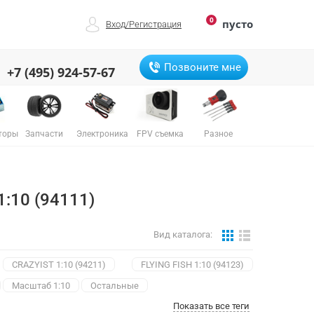
0
пусто
Вход
/
Регистрация
Позвоните мне
+7 (495) 924-57-67
торы
Запчасти
Электроника
FPV съемка
Разное
:10 (94111)
Вид каталога:
CRAZYIST 1:10 (94211)
FLYING FISH 1:10 (94123)
Масштаб 1:10
Остальные
Показать все теги