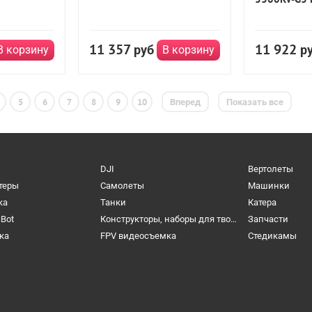
11 357
11 922
руб
р
В корзину
В корзину
5
6
7
8
9
10
Вперед
Показать все
DJI
Вертолеты
теры
Самолеты
Машинки
ка
Танки
Катера
cBot
Конструкторы, наборы для творчества и настольные игры
Запчасти
ка
FPV видеосъемка
Cтедикамы