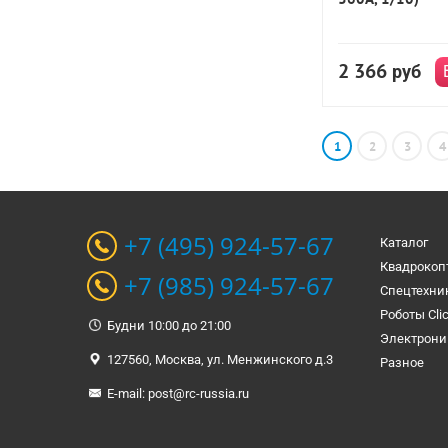
2 366
руб
1
2
3
4
+7 (495) 924-57-67
Каталог
Квадрокоп
+7 (985) 924-57-67
Спецтехни
Роботы Cli
Будни 10:00 до 21:00
Электрони
127560, Москва, ул. Менжинского д.3
Разное
E-mail:
post@rc-russia.ru