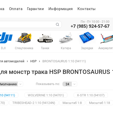
ка
Оплата
Гарантии
Информация
Контакты
Пн - Пт 10:00 - 21:00
+7 (985) 924-57-67
DJI
Спецтехника
Танки
Катера
Зарядки
Аккумуля
ля автомоделей
HSP
BRONTOSAURUS 1:10 (94111)
для монстр трака HSP BRONTOSAURUS 1
Показывать по:
0 (94111)
WOLVERINE 1:10 (94701)
X-STR 1:10 (94107)
170)
TRIBESHEAD-2 1:10 (94124N)
Масштаб 1:8
Масштаб 1:18