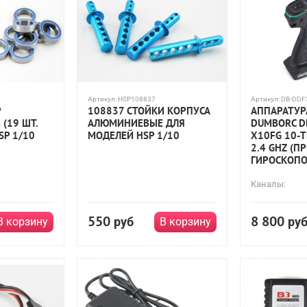
Артикул:
HSP108837
Артикул:
DB-DDF
Р
108837 СТОЙКИ КОРПУСА
АППАРАТУР
(19 ШТ.
АЛЮМИНИЕВЫЕ ДЛЯ
DUMBORC D
SP 1/10
МОДЕЛЕЙ HSP 1/10
X10FG 10-
2.4 GHZ (П
ГИРОСКОПО
Каналы:
550
8 800
руб
ру
В корзину
В корзину