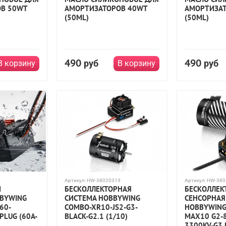
В 50WT
АМОРТИЗАТОРОВ 40WT
АМОРТИЗАТ
(50ML)
(50ML)
490
490
руб
руб
В корзину
В корзину
3
Артикул:
HW-38020319
Артикул:
HW-380
Й
БЕСКОЛЛЕКТОРНАЯ
БЕСКОЛЛЕК
BBYWING
СИСТЕМА HOBBYWING
СЕНСОРНАЯ
60-
COMBO-XR10-JS2-G3-
HOBBYWING
PLUG (60A-
BLACK-G2.1 (1/10)
MAX10 G2-
3300KV-G3