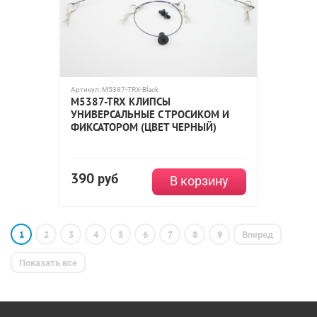
Артикул:
M5387-TRX-Black
M5387-TRX КЛИПСЫ
УНИВЕРСАЛЬНЫЕ С ТРОСИКОМ И
ФИКСАТОРОМ (ЦВЕТ ЧЕРНЫЙ)
390
руб
В корзину
1
2
3
4
5
6
7
8
9
Вперед
Показать все