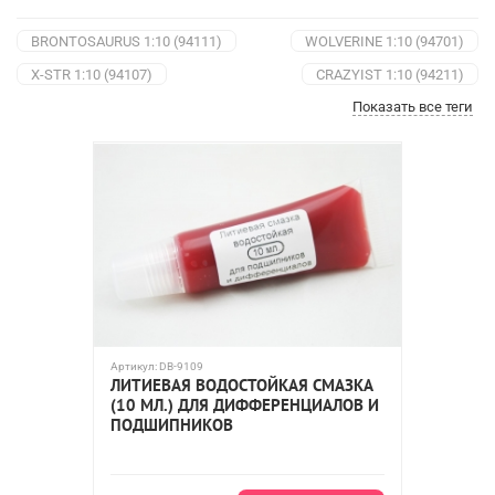
BRONTOSAURUS 1:10 (94111)
WOLVERINE 1:10 (94701)
X-STR 1:10 (94107)
CRAZYIST 1:10 (94211)
Показать все теги
FLYING FISH 1:10 (94123)
DESTRIER 1:10 (94170)
TRIBESHEAD-2 1:10 (94124N)
Масштаб 1:8
Масштаб 1:18
Масштаб 1:10
Остальные
Артикул:
DB-9109
ЛИТИЕВАЯ ВОДОСТОЙКАЯ СМАЗКА
(10 МЛ.) ДЛЯ ДИФФЕРЕНЦИАЛОВ И
ПОДШИПНИКОВ