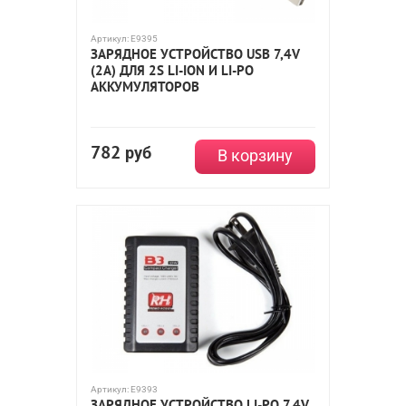
Артикул:
E9395
ЗАРЯДНОЕ УСТРОЙСТВО USB 7,4V
(2А) ДЛЯ 2S LI-ION И LI-PO
АККУМУЛЯТОРОВ
782
руб
В корзину
Артикул:
E9393
ЗАРЯДНОЕ УСТРОЙСТВО LI-PO 7,4V