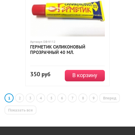
Артикул:
DB-9112
ГЕРМЕТИК СИЛИКОНОВЫЙ
ПРОЗРАЧНЫЙ 40 МЛ.
350
руб
В корзину
1
2
3
4
5
6
7
8
9
Вперед
Показать все