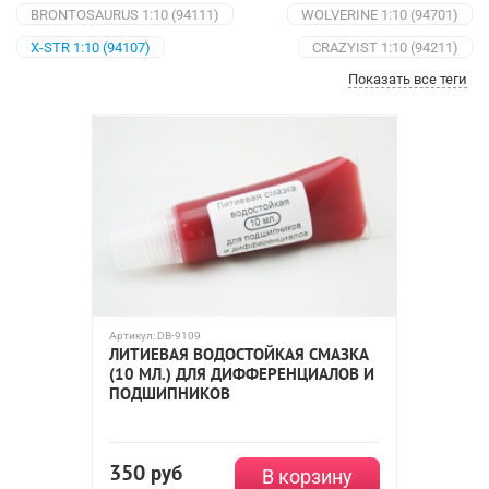
BRONTOSAURUS 1:10 (94111)
WOLVERINE 1:10 (94701)
X-STR 1:10 (94107)
CRAZYIST 1:10 (94211)
Показать все теги
FLYING FISH 1:10 (94123)
DESTRIER 1:10 (94170)
TRIBESHEAD-2 1:10 (94124N)
Масштаб 1:8
Масштаб 1:18
Масштаб 1:10
Остальные
Артикул:
DB-9109
ЛИТИЕВАЯ ВОДОСТОЙКАЯ СМАЗКА
(10 МЛ.) ДЛЯ ДИФФЕРЕНЦИАЛОВ И
ПОДШИПНИКОВ
350
руб
В корзину