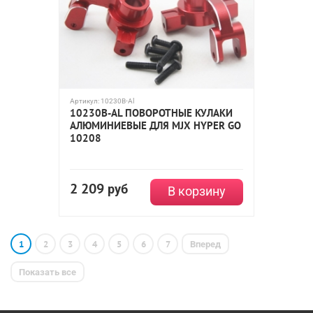
Артикул:
10230B-Al
10230B-AL ПОВОРОТНЫЕ КУЛАКИ
АЛЮМИНИЕВЫЕ ДЛЯ MJX HYPER GO
10208
2 209
руб
В корзину
1
2
3
4
5
6
7
Вперед
Показать все