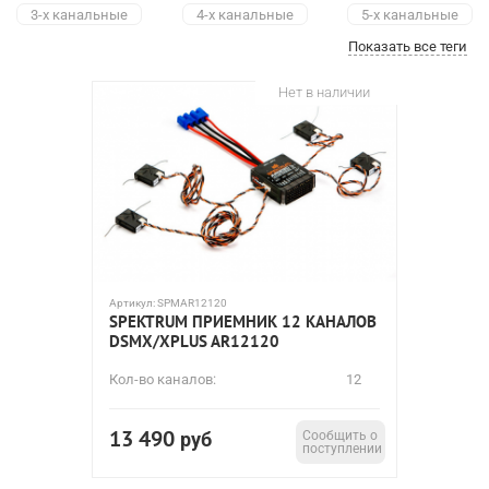
3-х канальные
4-х канальные
5-х канальные
Показать все теги
6-канальные
7-канальные
8-канальные
9-канальные
12-канальные
Нет в наличии
Артикул:
SPMAR12120
SPEKTRUM ПРИЕМНИК 12 КАНАЛОВ
DSMX/XPLUS AR12120
Кол-во каналов:
12
13 490
руб
Сообщить о
поступлении