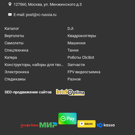
127560, Москва, ул. Менжинского д.3
E-mail:
post@rc-russia.ru
Каталог
DJI
Вертолеты
Квадрокоптеры
Самолеты
Машинки
Спецтехника
Танки
Катера
Роботы ClicBot
Конструкторы, наборы для творчества и настольные игры
Запчасти
Электроника
FPV видеосъемка
Cтедикамы
Разное
SEO-продвижение сайтов