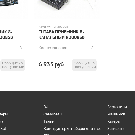
Артикул:
FUR2008SB
ИК 8-
FUTABA ПРИЕМНИК 8-
208SB
КАНАЛЬНЫЙ R2008SB
8
Кол-во каналов:
8
6 935
Сообщить о
руб
Сообщить о
поступлении
поступлении
DJI
Вертолеты
теры
Самолеты
Машинки
ка
Танки
Катера
cBot
Конструкторы, наборы для творчества и настольные игры
Запчасти