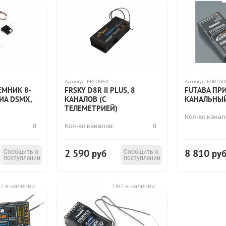
Артикул:
FR-D8R-II
Артикул:
FUR700
ЕМНИК 8-
FRSKY D8R II PLUS, 8
FUTABA ПР
ИА DSMX,
КАНАЛОВ (С
КАНАЛЬНЫЙ
ТЕЛЕМЕТРИЕЙ)
Кол-во канал
8
Кол-во каналов:
8
2 590
8 810
Сообщить о
руб
Сообщить о
ру
поступлении
поступлении
т в наличии
Нет в наличии