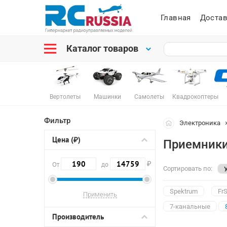
Главная
Достав
Каталог товаров
Вертолеты
Машинки
Самолеты
Квадрокоптеры
Фильтр
Электроника
Цена (₽)
Приемники
₽
От
до
Сортировать по:
Spektrum
Fr
7-канальные
Производитель