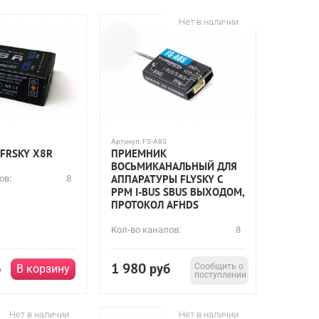
Нет в наличии
Артикул:
FS-A8S
FRSKY X8R
ПРИЕМНИК
ВОСЬМИКАНАЛЬНЫЙ ДЛЯ
АППАРАТУРЫ FLYSKY С
ов:
8
PPM I-BUS SBUS ВЫХОДОМ,
ПРОТОКОЛ AFHDS
Кол-во каналов:
8
1 980
б
руб
Сообщить о
В корзину
поступлении
Нет в наличии
Нет в наличии