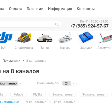
ка
Оплата
Гарантии
Информация
Контакты
Пн - Пт 10:00 - 21:00
+7 (985) 924-57-67
DJI
Спецтехника
Танки
Катера
Зарядки
Аккумуля
Приемники
8-канальные
 на 8 каналов
Показывать по:
Sky
Futaba
FlySky
2-канальные
3-х канальные
8-канальные
9-канальные
12-канальные