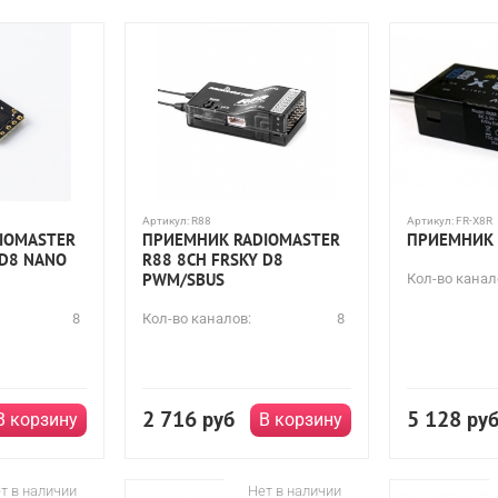
Артикул:
R88
Артикул:
FR-X8R
IOMASTER
ПРИЕМНИК RADIOMASTER
ПРИЕМНИК 
 D8 NANO
R88 8CH FRSKY D8
PWM/SBUS
Кол-во канал
8
Кол-во каналов:
8
2 716
5 128
руб
ру
В корзину
В корзину
т в наличии
Нет в наличии