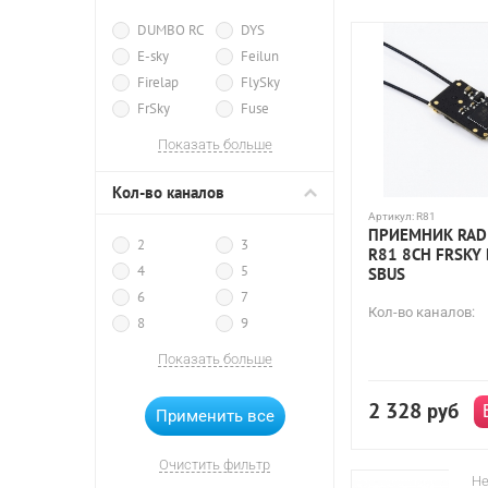
DUMBO RC
DYS
E-sky
Feilun
Firelap
FlySky
FrSky
Fuse
Futaba
Heng Long
Показать больше
Himoto
Horizon Hobby
Кол-во каналов
HPI
HSP
Артикул:
R81
ПРИЕМНИК RAD
HuanQi
Iron Track
2
3
R81 8CH FRSKY
MJX R/C
Nine Eagles
4
5
SBUS
Remo Hobby
6
7
Кол-во каналов:
Spektrum
Taigen
8
9
Traxxas
Walkera
10
12
Показать больше
WPL
2 328
руб
Очистить фильтр
Не