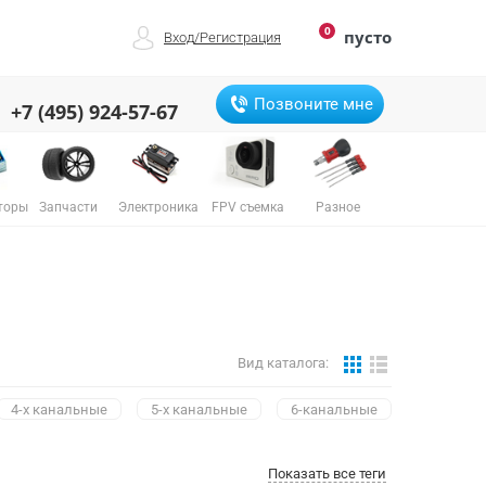
0
пусто
Вход
/
Регистрация
Позвоните мне
+7 (495) 924-57-67
торы
Запчасти
Электроника
FPV съемка
Разное
Вид каталога:
4-х канальные
5-х канальные
6-канальные
Показать все теги