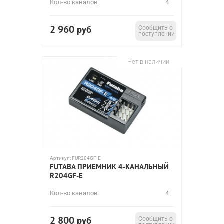
Кол-во каналов:
4
2 960
руб
Сообщить о
поступлении
Нет в наличии
Артикул:
FUR204GF-E
FUTABA ПРИЕМНИК 4-КАНАЛЬНЫЙ
R204GF-E
Кол-во каналов:
4
2 800
руб
Сообщить о