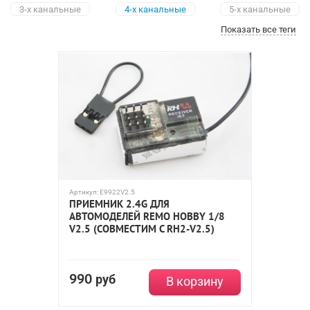
3-х канальные
4-х канальные
5-х канальные
Показать все теги
6-канальные
7-канальные
8-канальные
9-канальные
12-канальные
Артикул:
E9922V2.5
ПРИЕМНИК 2.4G ДЛЯ
АВТОМОДЕЛЕЙ REMO HOBBY 1/8
V2.5 (СОВМЕСТИМ С RH2-V2.5)
990
руб
В корзину