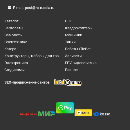
E-mail:
post@rc-russia.ru
Каталог
DJI
Вертолеты
Квадрокоптеры
Самолеты
Машинки
Спецтехника
Танки
Катера
Роботы ClicBot
Конструкторы, наборы для творчества и настольные игры
Запчасти
Электроника
FPV видеосъемка
Cтедикамы
Разное
SEO-продвижение сайтов