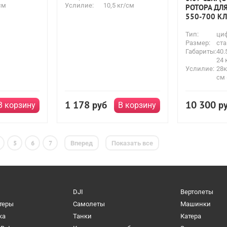
см
Услилие:
10,5 кг/см
РОТОРА ДЛ
550-700 КЛ
Тип:
ци
Размер:
ста
Габариты:
40.
24 
Услилие:
28к
см 
1 178
10 300
руб
р
В корзину
В корзину
5
6
7
Вперед
Показать все
DJI
Вертолеты
теры
Самолеты
Машинки
ка
Танки
Катера