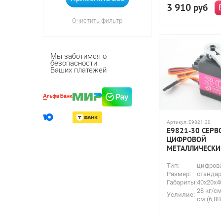
3 910
Yikong
руб
Очистить фильтр
Мы заботимся о
безопасности
Ваших платежей
Артикул:
E9821-30
E9821-30 СЕР
ЦИФРОВОЙ
МЕТАЛЛИЧЕСКИЙ
Тип:
цифров
Размер:
стандар
Габариты:
40x20x4
28 кг/см
Услилие:
см (6,8В