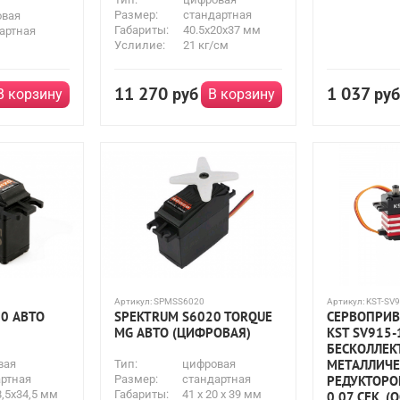
Размер:
стандартная
овая
Габариты:
40.5x20x37 мм
артная
Услилие:
21 кг/см
11 270
1 037
руб
руб
В корзину
В корзину
Артикул:
SPMSS6020
Артикул:
KST-SV
0 АВТО
SPEKTRUM S6020 TORQUE
СЕРВОПРИ
MG АВТО (ЦИФРОВАЯ)
KST SV915-
БЕСКОЛЛЕК
МЕТАЛЛИЧ
вая
Тип:
цифровая
ртная
Размер:
стандартная
РЕДУКТОРОМ
8,5х34,5 мм
Габариты:
41 x 20 x 39 мм
0.07 СЕК. 