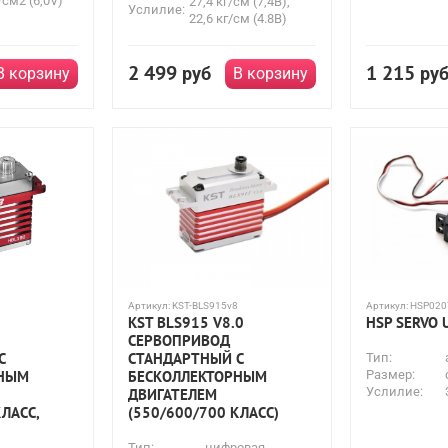
/см2 (6,0V)
27,4 кг/см (7,4В),
Услилие:
22,6 кг/см (4.8В)
2 499
1 215
руб
ру
В корзину
В корзину
Артикул:
KST-BLS915v8
Артикул:
HSP020
KST BLS915 V8.0
HSP SERVO 
СЕРВОПРИВОД
С
СТАНДАРТНЫЙ С
Тип:
РНЫМ
БЕСКОЛЛЕКТОРНЫМ
Размер:
Услилие:
ДВИГАТЕЛЕМ
ЛАСС,
(550/600/700 КЛАСС)
Тип:
цифровая