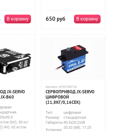
650
б
руб
В корзину
В корзину
Артикул:
JX-DC5821LV
ОД JX-SERVO
СЕРВОПРИВОД JX-SERVO
JX-B60
ЦИФРОВОЙ
(21,8КГ/0,16СЕК)
фровая
ндартная
Тип:
цифровая
20x43,3
Размер:
стандартная
кг/см (6V), 55 кг/
Габариты:
40,5х20,2х38
(7,4V), 62 кг/см
20,32 (6В), 17,25
Услилие: