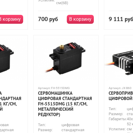
Услилие:
см(6В)
700
9 111
руб
ру
В корзину
В корзину
Артикул:
FH-5515DMG
Артикул:
JX-B60
А
СЕРВОМАШИНКА
СЕРВОПРИВ
НДАРТНАЯ
ЦИФРОВАЯ СТАНДАРТНАЯ
ЦИФРОВОЙ 
1 КГ/СМ,
FH-5515DMG (15 КГ/СМ,
Й
МЕТАЛЛИЧЕСКИЙ
Тип:
ци
РЕДУКТОР)
Размер:
ста
Габариты:
40x
52 
овая
Тип:
цифровая
Услилие:
см 
дартная
Размер:
стандартная