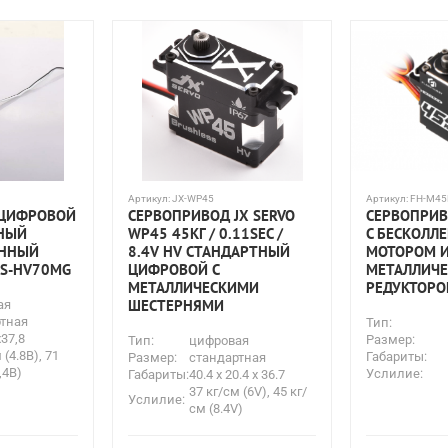
Артикул:
JX-WP45
Артикул:
FH-M4
 ЦИФРОВОЙ
СЕРВОПРИВОД JX SERVO
СЕРВОПРИ
НЫЙ
WP45 45КГ / 0.11SEC /
С БЕСКОЛЛ
ННЫЙ
8.4V HV СТАНДАРТНЫЙ
МОТОРОМ 
LS-HV70MG
ЦИФРОВОЙ С
МЕТАЛЛИЧ
МЕТАЛЛИЧЕСКИМИ
РЕДУКТОР
ШЕСТЕРНЯМИ
ая
тная
Тип:
x37,8
Размер:
Тип:
цифровая
 (4.8В), 71
Габариты:
Размер:
стандартная
,4В)
Услилие:
Габариты:
40.4 x 20.4 x 36.7
37 кг/см (6V), 45 кг/
Услилие:
см (8.4V)