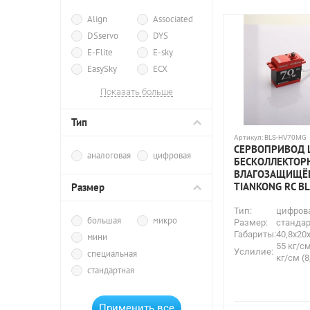
Align
Associated
DSservo
DYS
E-Flite
E-sky
EasySky
ECX
Feilun
Flash Hobby
Показать больше
Fuse
Futaba
Himoto
HPI
Тип
HSP
Hubsan
Артикул:
BLS-HV70MG
СЕРВОПРИВОД
JX
KST
аналоговая
цифровая
БЕСКОЛЛЕКТОР
Kyosho
Maverick
ВЛАГОЗАЩИЩЁ
MJX R/C
MKS
TIANKONG RC B
Размер
Nine Eagles
Parkzone
Тип:
цифров
Power HD
большая
микро
Размер:
стандар
Габариты:
40,8x20
Remo Hobby
мини
55 кг/см
Spektrum
Team Orion
Услилие:
специальная
кг/см (8
TOWER PRO
Traxxas
стандартная
Walkera
WL Toys
WLToys
WPL