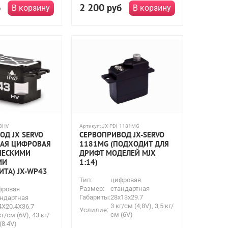
2 200
б
руб
В корзину
В корзину
3HV
Артикул:
JX-PDI-1181MG
ОД JX SERVO
СЕРВОПРИВОД JX-SERVO
АЯ ЦИФРОВАЯ
1181MG (ПОДХОДИТ ДЛЯ
ЧЕСКИМИ
ДРИФТ МОДЕЛЕЙ MJX
МИ
1:14)
ИТА) JX-WP43
Тип:
цифровая
Размер:
стандартная
фровая
Габариты:
28x13x29.7
ндартная
3 кг/см (4,8V), 3,5 кг/
4X20.4X36.7
Услилие:
см (6V)
кг/см (6V), 43 кг/
(8.4V)