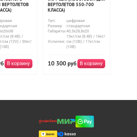
Я ВЕРТОЛЕТОВ
ВЕРТОЛЕТОВ 550-700
АССА)
КЛАССА)
фровая
Тип:
цифровая
ндартная
Размер:
стандартная
5x20x38
Габариты:
40,5х28,8х20
кг/см (8.4В) /
13кг/см (8.4B) / 16кг/
г/см (12V) / 30кг/
Услилие:
см (12В) / 17кг/см
(13В)
(13В)
10 300
уб
руб
В корзину
В корзину