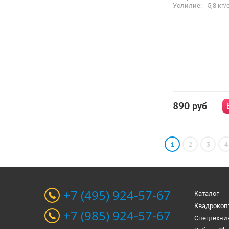
Услилие:
5,8 кг/
890
руб
1
2
3
4
+7 (495) 924-57-67
Каталог
Квадрокоп
+7 (985) 924-57-67
Спецтехни