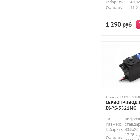
Габариты:
40,8x
Услилие:
11,0
1 290
руб
Артикул:
JX-PS-5521M
СЕРВОПРИВОД J
JX-PS-5521MG
Тип:
цифров
Размер:
стандар
Габариты:
40.5х20
17.25 кг
Услилие: