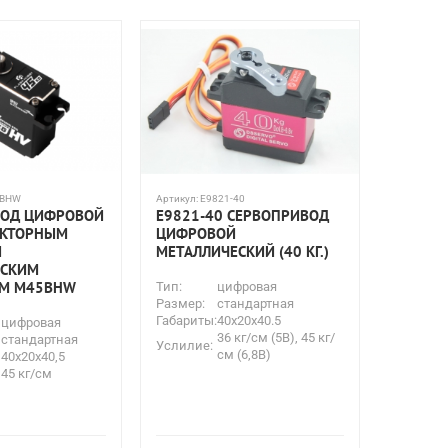
5BHW
Артикул:
E9821-40
ВОД ЦИФРОВОЙ
E9821-40 СЕРВОПРИВОД
ЕКТОРНЫМ
ЦИФРОВОЙ
И
МЕТАЛЛИЧЕСКИЙ (40 КГ.)
ЕСКИМ
ОМ M45BHW
Тип:
цифровая
Размер:
стандартная
Габариты:
40x20x40.5
цифровая
36 кг/см (5В), 45 кг/
стандартная
Услилие:
см (6,8В)
40х20х40,5
45 кг/см