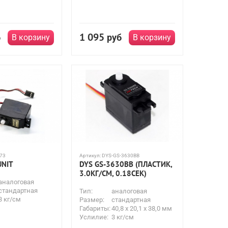
1 095
б
руб
В корзину
В корзину
73
Артикул:
DYS-GS-3630BB
UNIT
DYS GS-3630BB (ПЛАСТИК,
3.0КГ/СМ, 0.18СЕК)
аналоговая
стандартная
Тип:
аналоговая
3 кг/см
Размер:
стандартная
Габариты:
40,8 x 20,1 x 38,0 мм
Услилие:
3 кг/см