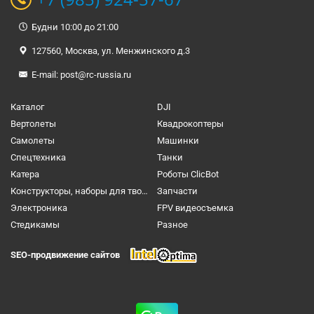
Будни 10:00 до 21:00
127560, Москва, ул. Менжинского д.3
E-mail:
post@rc-russia.ru
Каталог
DJI
Вертолеты
Квадрокоптеры
Самолеты
Машинки
Спецтехника
Танки
Катера
Роботы ClicBot
Конструкторы, наборы для творчества и настольные игры
Запчасти
Электроника
FPV видеосъемка
Cтедикамы
Разное
SEO-продвижение сайтов