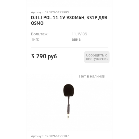
Артикул:
6958265122903
DJI LI-POL 11.1V 980MAH, 3S1P ДЛЯ
OSMO
Вольтаж:
11.1V 3S
Тип:
авиа
3 290
руб
Сообщить о
поступлении
Нет в наличии
Артикул:
6958265122187