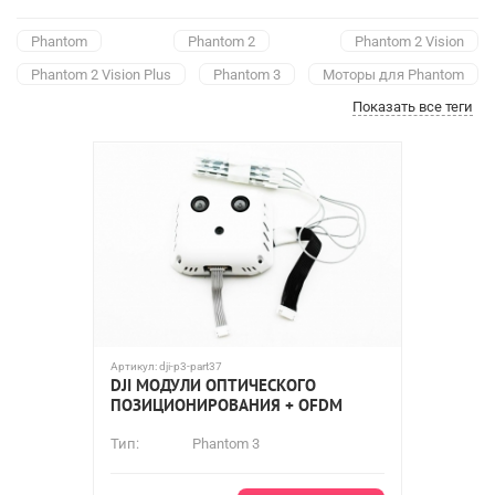
Phantom
Phantom 2
Phantom 2 Vision
Phantom 2 Vision Plus
Phantom 3
Mоторы для Phantom
Показать все теги
Аккумуляторы
Зарядные устройства для Phantom
Приемники
Компасы
Передатчики
Регуляторы
Шасси
Модули
Полетные контроллеры
Шлейфы
Крепежи и крепления
Кабели
Демпферы
Камеры
Защиты пропеллеров
Корпусы
Фильтры
Артикул:
dji-p3-part37
DJI МОДУЛИ ОПТИЧЕСКОГО
ПОЗИЦИОНИРОВАНИЯ + OFDM
Тип:
Phantom 3