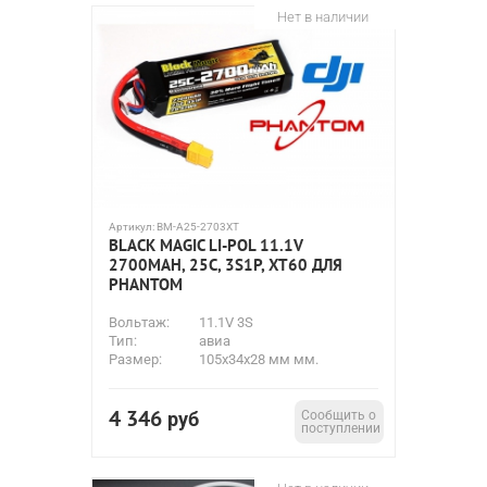
Нет в наличии
Артикул:
BM-A25-2703XT
BLACK MAGIC LI-POL 11.1V
2700MAH, 25C, 3S1P, XT60 ДЛЯ
PHANTOM
Вольтаж:
11.1V 3S
Тип:
авиа
Размер:
105x34x28 мм мм.
4 346
руб
Сообщить о
поступлении