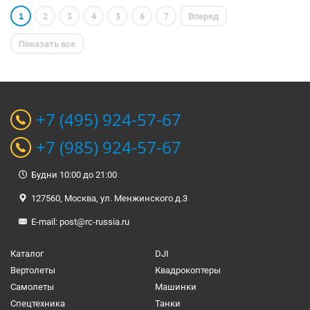
1
2
3
4
5
6
7
Вперед
Показать все
+7 (495) 924-57-67
+7 (985) 924-57-67
Будни 10:00 до 21:00
127560, Москва, ул. Менжинского д.3
E-mail:
post@rc-russia.ru
Каталог
DJI
Вертолеты
Квадрокоптеры
Самолеты
Машинки
Спецтехника
Танки