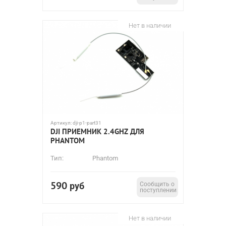
Нет в наличии
Артикул:
dji-p1-part31
DJI ПРИЕМНИК 2.4GHZ ДЛЯ
PHANTOM
Тип:
Phantom
590
руб
Сообщить о
поступлении
Нет в наличии