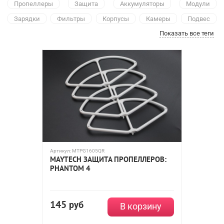
Пропеллеры
Защита
Аккумуляторы
Модули
Зарядки
Фильтры
Корпусы
Камеры
Подвес
Показать все теги
Аксессуары
Артикул:
MTPG1605QR
MAYTECH ЗАЩИТА ПРОПЕЛЛЕРОВ:
PHANTOM 4
145
руб
В корзину