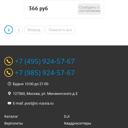
366
руб
Сообщить о
поступлении
1
2
Вперед
Показать все
+7 (495) 924-57-67
+7 (985) 924-57-67
Будни 10:00 до 21:00
127560, Москва, ул. Менжинского д.3
E-mail:
post@rc-russia.ru
Каталог
DJI
Вертолеты
Квадрокоптеры