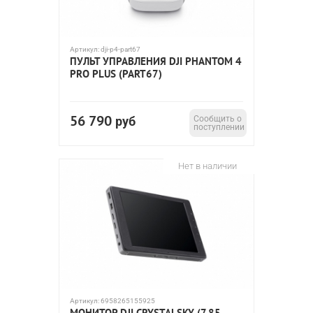
Артикул:
dji-p4-part67
ПУЛЬТ УПРАВЛЕНИЯ DJI PHANTOM 4
PRO PLUS (PART67)
56 790
руб
Сообщить о
поступлении
Нет в наличии
Артикул:
6958265155925
МОНИТОР DJI CRYSTALSKY (7.85