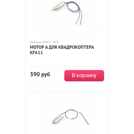
Артикул:
KF611-02A
МОТОР A ДЛЯ КВАДРОКОПТЕРА
KF611
390
руб
В корзину