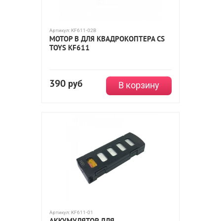
Артикул:
KF611-02B
МОТОР B ДЛЯ КВАДРОКОПТЕРА CS
TOYS KF611
390
руб
В корзину
Артикул:
KF611-01
АККУМУЛЯТОР ДЛЯ