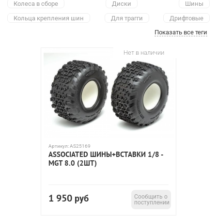
Колеса в сборе
Диски
Шины
Кольца крепления шин
Для трагги
Дрифтовые
Показать все теги
Колеса 1:5
Колеса 1:8
Колеса 1:10
Колеса 1:16
Колеса 1:18
Associated
Fastrax
Dynamite
Himoto
Нет в наличии
HSP
Kyosho
Vaterra
Proline
AKA
Team Magic
Traxxas
Артикул:
AS25169
ASSOCIATED ШИНЫ+ВСТАВКИ 1/8 -
MGT 8.0 (2ШТ)
1 950
руб
Сообщить о
поступлении