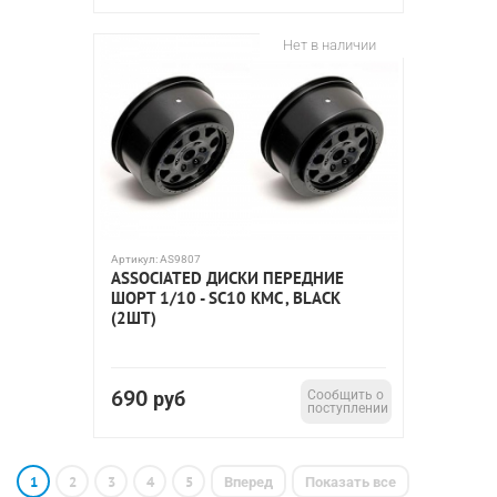
Нет в наличии
Артикул:
AS9807
ASSOCIATED ДИСКИ ПЕРЕДНИЕ
ШОРТ 1/10 - SC10 KMC , BLACK
(2ШТ)
690
руб
Сообщить о
поступлении
1
2
3
4
5
Вперед
Показать все