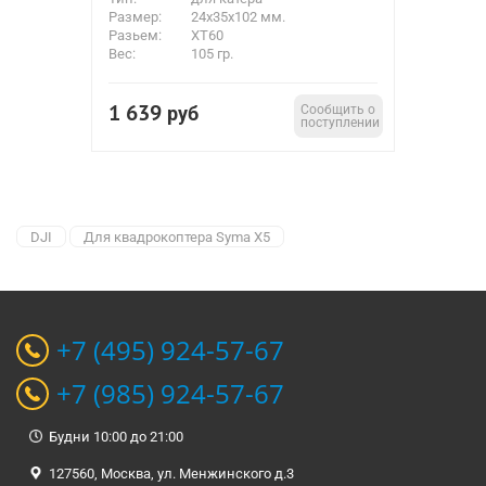
Размер:
24х35х102 мм.
Разьем:
XT60
Вес:
105 гр.
1 639
руб
Сообщить о
поступлении
DJI
Для квадрокоптера Syma X5
+7 (495) 924-57-67
+7 (985) 924-57-67
Будни 10:00 до 21:00
127560, Москва, ул. Менжинского д.3