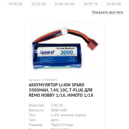
18.5V 5S
22.2V 6S
22.8V 6S HV
25.9V 7S
29.6V 8S
Показать все теги
30.4V 8S HV
Аккумуляторы для вертолетов
Батареи для квадрокоптеров
Li-Pol для машинок
Для самолетов
Для страйкбола
Align Corporation
B&C
Black Magic
Gens Ace
GNB
Nine Eagles
Pulsar
Spard
Team Orion
Traxxas Li-Po
Артикул:
YT18650P3
АККУМУЛЯТОР LI-ION SPARD
3000MAH, 7,4V, 10C, T‐PLUG ДЛЯ
REMO HOBBY 1/16, HIMOTO 1/18
Вольтаж:
7.4V 2S
Емкость:
3000 mAh
Тип:
Li-Po, мягкий корпус
Тип:
авто
Размер:
70x37x19 мм.