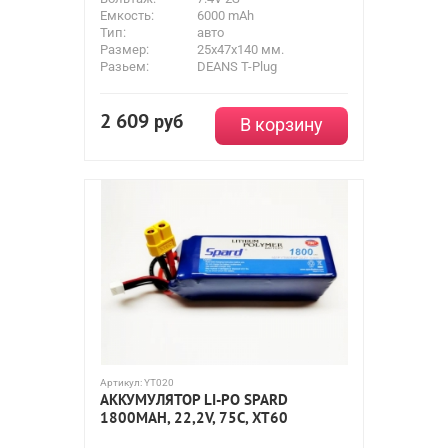
Емкость:
6000 mAh
Тип:
авто
Размер:
25x47x140 мм.
Разьем:
DEANS T-Plug
2 609
руб
В корзину
Артикул:
YT020
АККУМУЛЯТОР LI-PO SPARD
1800MAH, 22,2V, 75C, XT60