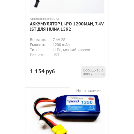
Артикул:
HNB-80072
АККУМУЛЯТОР LI-PO 1200MAH, 7.4V
JST ДЛЯ HUINA 1592
Вольтаж:
7.4V 2S
Емкость:
1200 mAh
Тип:
Li-Po, мягкий корпус
Разьем:
JST
1 154
руб
Сообщить о
поступлении
Нет в наличии