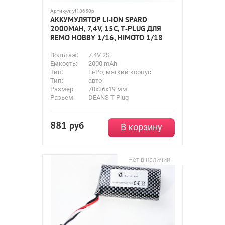
Артикул:
yt18650p
АККУМУЛЯТОР LI-ION SPARD
2000MAH, 7,4V, 15C, T‐PLUG ДЛЯ
REMO HOBBY 1/16, HIMOTO 1/18
Вольтаж:
7.4V 2S
Емкость:
2000 mAh
Тип:
Li-Po, мягкий корпус
Тип:
авто
Размер:
70x36x19 мм.
Разьем:
DEANS T-Plug
881
руб
В корзину
Нет в наличии