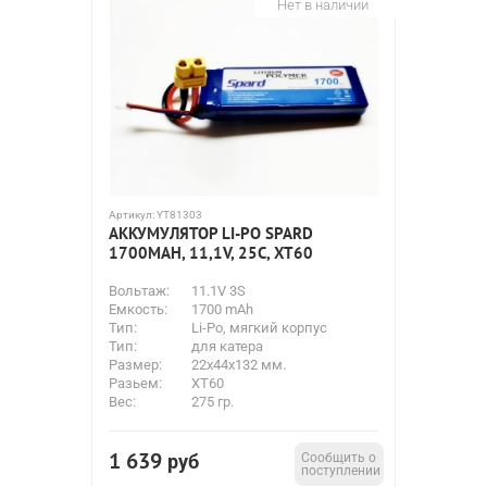
Нет в наличии
Артикул:
YT81303
АККУМУЛЯТОР LI-PO SPARD
1700MAH, 11,1V, 25C, XT60
Вольтаж:
11.1V 3S
Емкость:
1700 mAh
Тип:
Li-Po, мягкий корпус
Тип:
для катера
Размер:
22х44х132 мм.
Разьем:
XT60
Вес:
275 гр.
1 639
руб
Сообщить о
поступлении