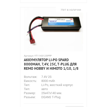
Нет в наличии
Артикул:
YT1143125PPP
АККУМУЛЯТОР LI-PO SPARD
8000MAH, 7,4V, 25C, T‐PLUG ДЛЯ
REMO HOBBY И HIMOTO 1/10, 1/8
Вольтаж:
7.4V 2S
Емкость:
8000 mAh
Тип:
Li-Po, жесткий корпус
Тип:
авто
Размер:
25x47x140 мм.
Разьем:
DEANS T-Plug