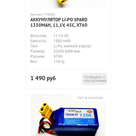
Артикул:
YTA003
АККУМУЛЯТОР LI-PO SPARD
1350MAH, 11,1V, 45C, XT60
Вольтаж:
11.1V 3S
Емкость:
1350 mAh
Тип:
Li-Po, мягкий корпус
Размер:
22х35.5х68 мм.
Разьем:
XT60
Вес:
118 гр.
1 490
руб
Сообщить о
поступлении
Нет в наличии