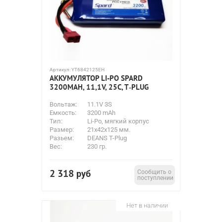
Артикул:
YT6842125EH
АККУМУЛЯТОР LI-PO SPARD
3200MAH, 11,1V, 25C, T‐PLUG
Вольтаж:
11.1V 3S
Емкость:
3200 mAh
Тип:
Li-Po, мягкий корпус
Размер:
21x42x125 мм.
Разьем:
DEANS T-Plug
Вес:
230 гр.
2 318
руб
Сообщить о
поступлении
Нет в наличии