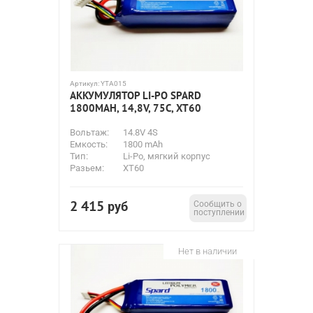
Артикул:
YTA015
АККУМУЛЯТОР LI-PO SPARD
1800MAH, 14,8V, 75C, XT60
Вольтаж:
14.8V 4S
Емкость:
1800 mAh
Тип:
Li-Po, мягкий корпус
Разьем:
XT60
2 415
руб
Сообщить о
поступлении
Нет в наличии