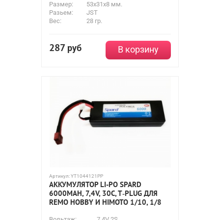
Размер:
53x31x8 мм.
Разьем:
JST
Вес:
28 гр.
287
руб
В корзину
Артикул:
YT1044121PP
АККУМУЛЯТОР LI-PO SPARD
6000MAH, 7,4V, 30C, T‐PLUG ДЛЯ
REMO HOBBY И HIMOTO 1/10, 1/8
Вольтаж:
7.4V 2S