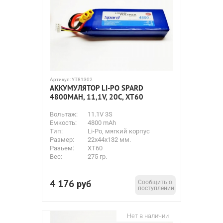
Артикул:
YT81302
АККУМУЛЯТОР LI-PO SPARD
4800MAH, 11,1V, 20C, XT60
Вольтаж:
11.1V 3S
Емкость:
4800 mAh
Тип:
Li-Po, мягкий корпус
Размер:
22x44x132 мм.
Разьем:
XT60
Вес:
275 гр.
4 176
руб
Сообщить о
поступлении
Нет в наличии