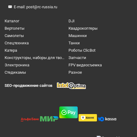
E-mail:
post@rc-russia.ru
Каталог
DJI
Вертолеты
Квадрокоптеры
Самолеты
Машинки
Спецтехника
Танки
Катера
Роботы ClicBot
Конструкторы, наборы для творчества и настольные игры
Запчасти
Электроника
FPV видеосъемка
Cтедикамы
Разное
SEO-продвижение сайтов