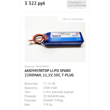
3 322
руб
Сообщить о
поступлении
Нет в наличии
Артикул:
Y803496PH
АККУМУЛЯТОР LI-PO SPARD
2200MAH, 11,1V, 30C, T‐PLUG
Вольтаж:
11.1V 3S
Емкость:
2200 mAh
Тип:
Li-Po, мягкий корпус
Размер:
22.5x34x96 мм.
Разьем:
DEANS T-Plug
Вес:
174 гр.