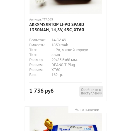
Артикул:
YTA005
АККУМУЛЯТОР LI-PO SPARD
1350MAH, 14,8V, 45C, XT60
Вольтаж:
14.8V 4S
Емкость:
1350 mAh
Тип:
Li-Po, мягкий корпус
Тип:
авиа
Размер:
29х35.5х68 мм.
Разьем:
DEANS T-Plug
Разьем:
XT60
Вес:
162 гр.
1 736
руб
Сообщить о
поступлении
Нет в наличии