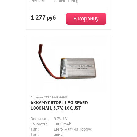
Разьем:
DEANS T-Plug
1 277
руб
В корзину
Артикул:
YT803048HHHS
АККУМУЛЯТОР LI-PO SPARD
1000MAH, 3,7V, 10C, JST
Вольтаж:
3.7V 1S
Емкость:
1000 mAh
Тип:
Li-Po, мягкий корпус
Тип:
авиа