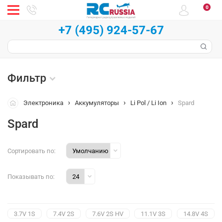
0
+7 (495) 924-57-67
Фильтр
Электроника
Аккумуляторы
Li Pol / Li Ion
Spard
Spard
Сортировать по:
Показывать по:
3.7V 1S
7.4V 2S
7.6V 2S HV
11.1V 3S
14.8V 4S