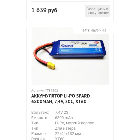
1 639
руб
Сообщить о
поступлении
Нет в наличии
Артикул:
YT81202
АККУМУЛЯТОР LI-PO SPARD
6800MAH, 7,4V, 20C, XT60
Вольтаж:
7.4V 2S
Емкость:
6800 mAh
Тип:
Li-Po, мягкий корпус
Тип:
для катера
Размер:
22х44х132 мм.
Разьем:
XT60