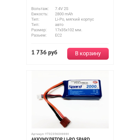
Вольтаж:
7.4V 2S
Емкость:
2800 mAh
Тип:
Li-Po, мягкий корпус
Тип:
авто
Размер:
17x35x102 мм.
Разьем:
EC2
1 736
руб
В корзину
Артикул:
YT923560HHHH
АККУМУЛЯТОР LI-PO SPARD