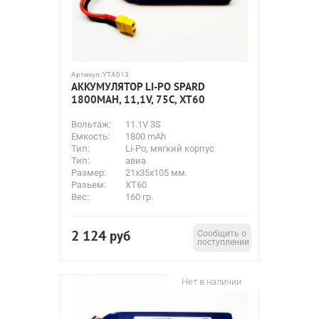
Артикул:
YTA013
АККУМУЛЯТОР LI-PO SPARD
1800MAH, 11,1V, 75C, XT60
Вольтаж:
11.1V 3S
Емкость:
1800 mAh
Тип:
Li-Po, мягкий корпус
Тип:
авиа
Размер:
21х35х105 мм.
Разьем:
XT60
Вес:
160 гр.
2 124
руб
Сообщить о
поступлении
Нет в наличии