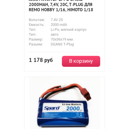
2000MAH, 7,4V, 20C, T‐PLUG ДЛЯ
REMO HOBBY 1/16, HIMOTO 1/18
Вольтаж:
7.4V 2S
Емкость:
2000 mAh
Тип:
Li-Po, мягкий корпус
Тип:
авто
Размер:
70x36x19 мм.
Разьем:
DEANS T-Plug
1 178
руб
В корзину