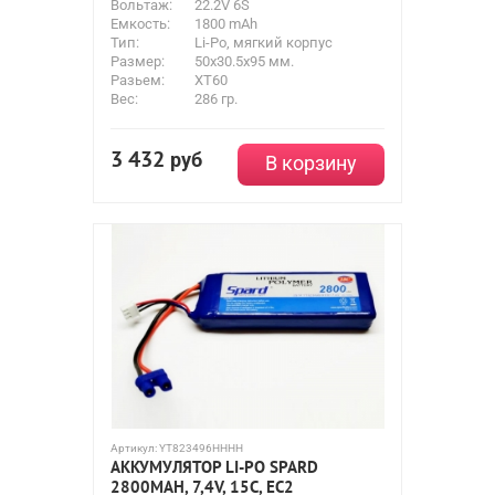
Вольтаж:
22.2V 6S
Емкость:
1800 mAh
Тип:
Li-Po, мягкий корпус
Размер:
50х30.5х95 мм.
Разьем:
XT60
Вес:
286 гр.
3 432
руб
В корзину
Артикул:
YT823496HHHH
АККУМУЛЯТОР LI-PO SPARD
2800MAH, 7,4V, 15C, EC2