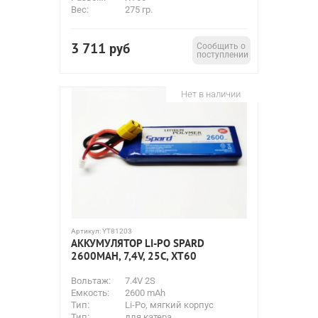
Вес:
275 гр.
3 711
руб
Сообщить о
поступлении
Нет в наличии
Артикул:
YT81203
АККУМУЛЯТОР LI-PO SPARD
2600MAH, 7,4V, 25C, XT60
Вольтаж:
7.4V 2S
Емкость:
2600 mAh
Тип:
Li-Po, мягкий корпус
Тип:
для катера