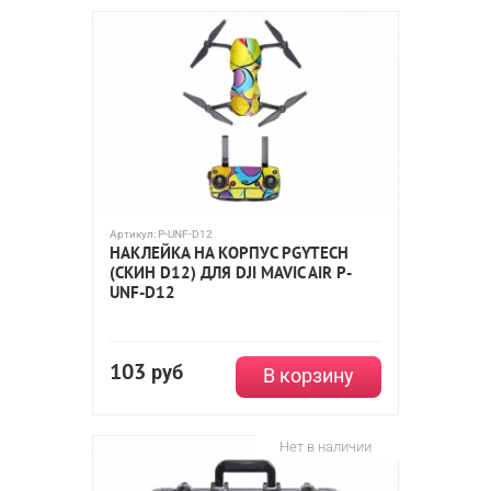
Артикул:
P-UNF-D12
НАКЛЕЙКА НА КОРПУС PGYTECH
(СКИН D12) ДЛЯ DJI MAVIC AIR P-
UNF-D12
103
руб
В корзину
Нет в наличии