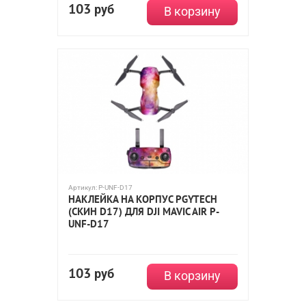
103
руб
В корзину
Артикул:
P-UNF-D17
НАКЛЕЙКА НА КОРПУС PGYTECH
(СКИН D17) ДЛЯ DJI MAVIC AIR P-
UNF-D17
103
руб
В корзину