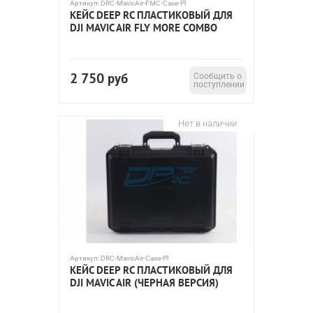
Артикул:
DRC-MavicAir-FMC-Case-Pl
КЕЙС DEEP RC ПЛАСТИКОВЫЙ ДЛЯ
DJI MAVIC AIR FLY MORE COMBO
2 750
руб
Сообщить о
поступлении
Нет в наличии
Артикул:
DRC-MavicAir-Case-Pl
КЕЙС DEEP RC ПЛАСТИКОВЫЙ ДЛЯ
DJI MAVIC AIR (ЧЕРНАЯ ВЕРСИЯ)