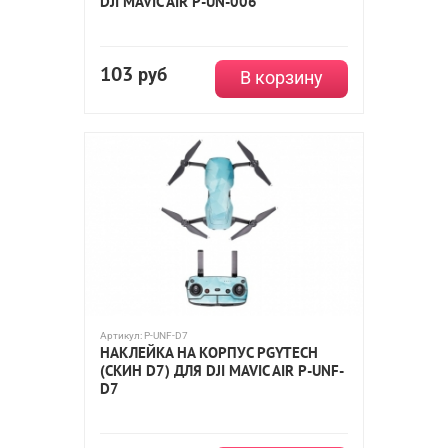
DJI MAVIC AIR P-UN-006
103
руб
В корзину
Артикул:
P-UNF-D7
НАКЛЕЙКА НА КОРПУС PGYTECH
(СКИН D7) ДЛЯ DJI MAVIC AIR P-UNF-
D7