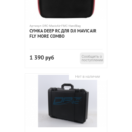
Артикул:
DRC-MavicAir-FMC-HandBag
СУМКА DEEP RC ДЛЯ DJI MAVIC AIR
FLY MORE COMBO
1 390
руб
Сообщить о
поступлении
Нет в наличии