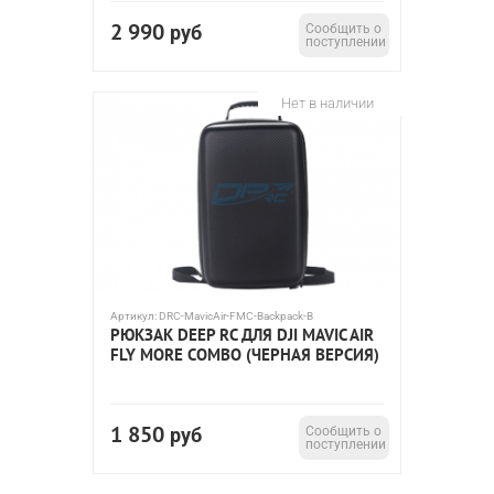
2 990
руб
Сообщить о
поступлении
Нет в наличии
Артикул:
DRC-MavicAir-FMC-Backpack-B
РЮКЗАК DEEP RC ДЛЯ DJI MAVIC AIR
FLY MORE COMBO (ЧЕРНАЯ ВЕРСИЯ)
1 850
руб
Сообщить о
поступлении