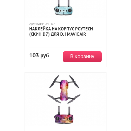
Артикул:
P-UNF-D7
НАКЛЕЙКА НА КОРПУС PGYTECH
(СКИН D7) ДЛЯ DJI MAVIC AIR
103
руб
В корзину