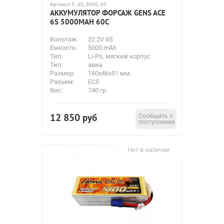
Артикул:
F_6S_5000_60
АККУМУЛЯТОР ФОРСАЖ GENS ACE
6S 5000MAH 60C
Вольтаж:
22.2V 6S
Емкость:
5000 mAh
Тип:
Li-Po, мягкий корпус
Тип:
авиа
Размер:
160x46x51 мм.
Разьем:
EC5
Вес:
740 гр.
12 850
руб
Сообщить о
поступлении
Нет в наличии