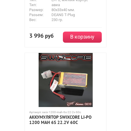
Тип:
авиа
Размер:
80x33х40 мм.
Разьем:
DEANS T-Plug
Вес:
230 гр.
3 996
руб
В корзину
Артикул:
swix-1200-mah-6s-22-2v-60c
АККУМУЛЯТОР SWIXCORE LI-PO
1200 MAH 6S 22.2V 60C