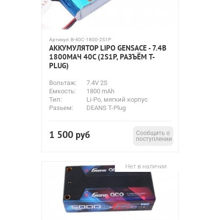
Артикул:
B-40C-1800-2S1P
АККУМУЛЯТОР LIPO GENSACE - 7.4В
1800МАЧ 40C (2S1P, РАЗЪЁМ T-
PLUG)
Вольтаж:
7.4V 2S
Емкость:
1800 mAh
Тип:
Li-Po, мягкий корпус
Разьем:
DEANS T-Plug
1 500
руб
Сообщить о
поступлении
Нет в наличии