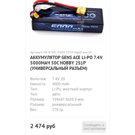
Артикул:
GA-B-50C-5000-2S1P-HardCase-24
АККУМУЛЯТОР GENS ACE LI-PO 7.4V
5000МАЧ 50C HOBBY 2S1P
(УНИВЕРСАЛЬНЫЙ РАЗЪЕМ)
Вольтаж:
7.4V 2S
Емкость:
5000 mAh
Тип:
Li-Po, жесткий корпус
Тип:
авто
Размер:
139x47.5x25.5 мм.
Разьем:
универсальный
Вес:
276 гр.
2 474
руб
Сообщить о
поступлении