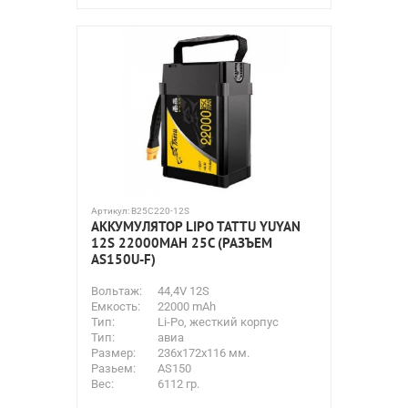
Артикул:
B25C220-12S
АККУМУЛЯТОР LIPO TATTU YUYAN
12S 22000MAH 25C (РАЗЪЕМ
AS150U-F)
Вольтаж:
44,4V 12S
Емкость:
22000 mAh
Тип:
Li-Po, жесткий корпус
Тип:
авиа
Размер:
236x172x116 мм.
Разьем:
AS150
Вес:
6112 гр.