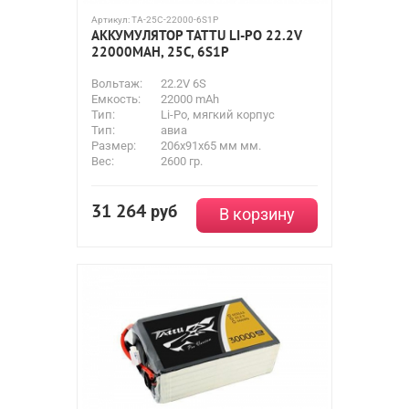
Артикул:
TA-25C-22000-6S1P
АККУМУЛЯТОР TATTU LI-PO 22.2V
22000MAH, 25C, 6S1P
Вольтаж:
22.2V 6S
Емкость:
22000 mAh
Тип:
Li-Po, мягкий корпус
Тип:
авиа
Размер:
206х91х65 мм мм.
Вес:
2600 гр.
31 264
руб
В корзину