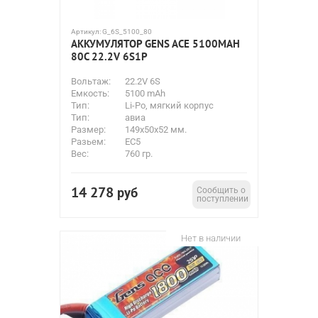
Артикул:
G_6S_5100_80
АККУМУЛЯТОР GENS ACE 5100MAH
80C 22.2V 6S1P
Вольтаж:
22.2V 6S
Емкость:
5100 mAh
Тип:
Li-Po, мягкий корпус
Тип:
авиа
Размер:
149x50x52 мм.
Разьем:
EC5
Вес:
760 гр.
14 278
руб
Сообщить о
поступлении
Нет в наличии