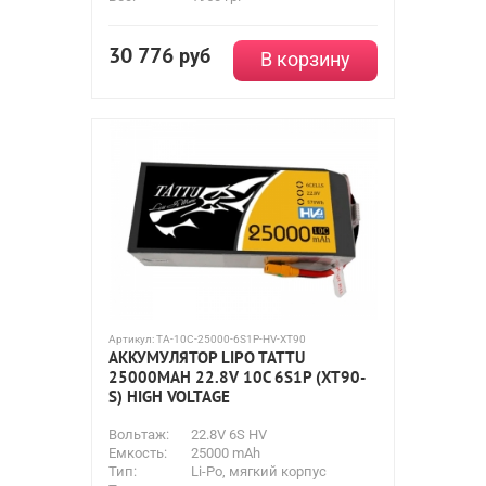
30 776
руб
В корзину
Артикул:
TA-10C-25000-6S1P-HV-XT90
АККУМУЛЯТОР LIPO TATTU
25000MAH 22.8V 10C 6S1P (XT90-
S) HIGH VOLTAGE
Вольтаж:
22.8V 6S HV
Емкость:
25000 mAh
Тип:
Li-Po, мягкий корпус