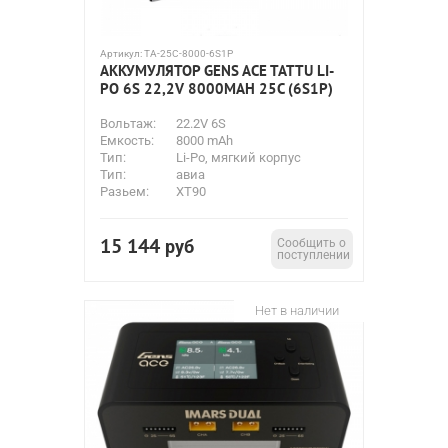
Артикул:
TA-25C-8000-6S1P
АККУМУЛЯТОР GENS ACE TATTU LI-
PO 6S 22,2V 8000MAH 25C (6S1P)
Вольтаж:
22.2V 6S
Емкость:
8000 mAh
Тип:
Li-Po, мягкий корпус
Тип:
авиа
Разьем:
XT90
15 144
руб
Сообщить о
поступлении
Нет в наличии