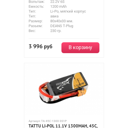
Вольтаж:
22.2V 6S
Емкость:
1200 mAh
Тип:
Li-Po, мягкий корпус
Тип:
авиа
Размер:
80x40x33 мм.
Разьем:
DEANS T-Plug
Вес:
230 гр.
3 996
руб
В корзину
Артикул:
TA-45C-1300-3S1P
TATTU LI-POL 11.1V 1300MAH, 45C,