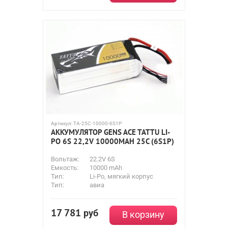
Артикул:
TA-25C-10000-6S1P
АККУМУЛЯТОР GENS ACE TATTU LI-
PO 6S 22,2V 10000MAH 25C (6S1P)
Вольтаж:
22.2V 6S
Емкость:
10000 mAh
Тип:
Li-Po, мягкий корпус
Тип:
авиа
17 781
руб
В корзину