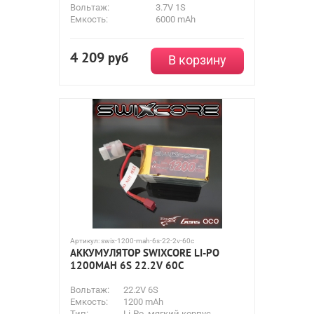
Вольтаж:
3.7V 1S
Емкость:
6000 mAh
4 209
руб
В корзину
Артикул:
swix-1200-mah-6s-22-2v-60c
АККУМУЛЯТОР SWIXCORE LI-PO
1200MAH 6S 22.2V 60C
Вольтаж:
22.2V 6S
Емкость:
1200 mAh
Тип:
Li-Po, мягкий корпус