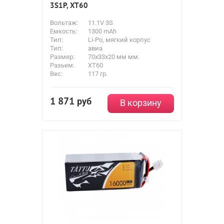
3S1P, XT60
Вольтаж:
11.1V 3S
Емкость:
1300 mAh
Тип:
Li-Po, мягкий корпус
Тип:
авиа
Размер:
70x33x20 мм мм.
Разьем:
XT60
Вес:
117 гр.
1 871
руб
В корзину