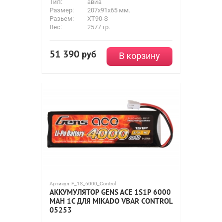
Тип:
авиа
Размер:
207x91x65 мм.
Разьем:
XT90-S
Вес:
2577 гр.
51 390
руб
В корзину
Артикул:
F_1S_6000_Control
АККУМУЛЯТОР GENS ACE 1S1P 6000
MAH 1C ДЛЯ MIKADO VBAR CONTROL
05253