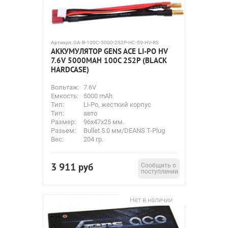
Артикул:
GA-B-100C-5000-2S2P-HC-59-HV-RS
АККУМУЛЯТОР GENS ACE LI-PO HV
7.6V 5000MAH 100C 2S2P (BLACK
HARDCASE)
Вольтаж:
7.6V
Емкость:
5000 mAh
Тип:
Li-Po, жесткий корпус
Тип:
авто
Размер:
96x47x25 мм.
Разьем:
Bullet 5.0 мм/DEANS T-Plug
Вес:
204 гр.
3 911
руб
Сообщить о
поступлении
Нет в наличии