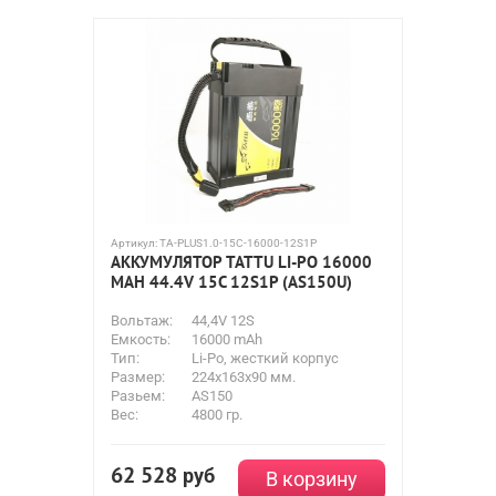
Артикул:
TA-PLUS1.0-15C-16000-12S1P
АККУМУЛЯТОР TATTU LI-PO 16000
MAH 44.4V 15C 12S1P (AS150U)
Вольтаж:
44,4V 12S
Емкость:
16000 mAh
Тип:
Li-Po, жесткий корпус
Размер:
224x163x90 мм.
Разьем:
AS150
Вес:
4800 гр.
62 528
руб
В корзину