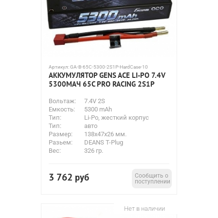
Артикул:
GA-B-65C-5300-2S1P-HardCase-10
АККУМУЛЯТОР GENS ACE LI-PO 7.4V
5300МАЧ 65C PRO RACING 2S1P
Вольтаж:
7.4V 2S
Емкость:
5300 mAh
Тип:
Li-Po, жесткий корпус
Тип:
авто
Размер:
138x47x26 мм.
Разьем:
DEANS T-Plug
Вес:
326 гр.
3 762
руб
Сообщить о
поступлении
Нет в наличии