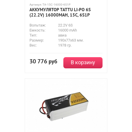
Артикул:
TA-15C-16000-6S1P
АККУМУЛЯТОР TATTU LI-PO 6S
(22.2V) 16000MAH, 15C, 6S1P
Вольтаж:
22.2V 6S
Емкость:
16000 mAh
Тип:
авиа
Размер:
190х77х63 мм.
Вес:
1978 гр.
30 776
руб
В корзину