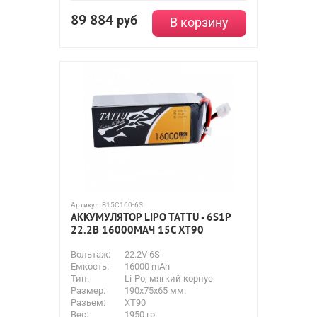
89 884
руб
В корзину
Артикул:
B15C160-6S
АККУМУЛЯТОР LIPO TATTU - 6S1P
22.2В 16000МАЧ 15C XT90
Вольтаж:
22.2V 6S
Емкость:
16000 mAh
Тип:
Li-Po, мягкий корпус
Размер:
190x75x65 мм.
Разьем:
XT90
Вес:
1950 гр.