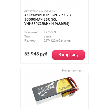
Артикул:
TA-25C-30000-6S1P
АККУМУЛЯТОР LI-PO - 22.2В
30000МАЧ 25C (6S,
УНИВЕРСАЛЬНЫЙ РАЗЪЕМ)
Вольтаж:
22.2V 6S
Тип:
авиа
Размер:
217x120x65 мм мм.
65 948
руб
В корзину
Нет в наличии