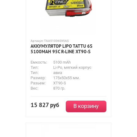
Артикул:
TAA51006S95AS
АККУМУЛЯТОР LIPO TATTU 6S
5100MAH 95C R-LINE XT90-S
Емкость:
5100 mAh
Тип:
Li-Po, мягкий корпус
Тип:
авиа
Размер:
175x50x55 мм.
Разьем:
XT90-S
Вес:
870 гр.
15 827
руб
В корзину