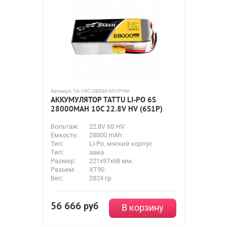
Артикул:
TA-10C-28000-6S1P-HV
АККУМУЛЯТОР TATTU LI-PO 6S
28000MAH 10C 22.8V HV (6S1P)
Вольтаж:
22.8V 6S HV
Емкость:
28000 mAh
Тип:
Li-Po, мягкий корпус
Тип:
авиа
Размер:
221x97x68 мм.
Разьем:
XT90
Вес:
2824 гр.
56 666
руб
В корзину