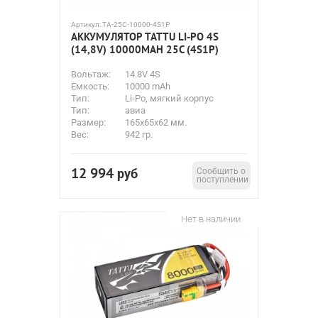
Артикул:
TA-25C-10000-4S1P
АККУМУЛЯТОР TATTU LI-PO 4S
(14,8V) 10000MAH 25C (4S1P)
Вольтаж:
14.8V 4S
Емкость:
10000 mAh
Тип:
Li-Po, мягкий корпус
Тип:
авиа
Размер:
165x65x62 мм.
Вес:
942 гр.
12 994
руб
Сообщить о
поступлении
Нет в наличии