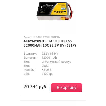
Артикул:
TA-10C-32000-6S1P-HV
АККУМУЛЯТОР TATTU LIPO 6S
32000MAH 10C 22.8V HV (6S1P)
Вольтаж:
22.8V 6S HV
Емкость:
32000 mAh
Тип:
Li-Po, мягкий корпус
Тип:
авиа
Разьем:
XT90-S
Вес:
3420 гр.
70 344
руб
В корзину