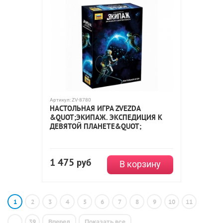
Артикул:
ZV-8780
НАСТОЛЬНАЯ ИГРА ZVEZDA
&QUOT;ЭКИПАЖ. ЭКСПЕДИЦИЯ К
ДЕВЯТОЙ ПЛАНЕТЕ&QUOT;
1 475
руб
В корзину
1
2
3
4
5
6
7
8
9
10
11
...
39
Вперед
Показать все