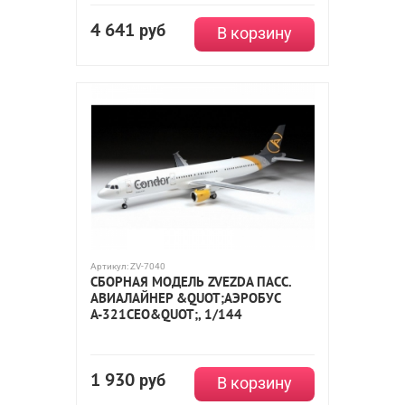
4 641
руб
В корзину
Артикул:
ZV-7040
СБОРНАЯ МОДЕЛЬ ZVEZDA ПАСС.
АВИАЛАЙНЕР &QUOT;АЭРОБУС
А-321СEO&QUOT;, 1/144
1 930
руб
В корзину