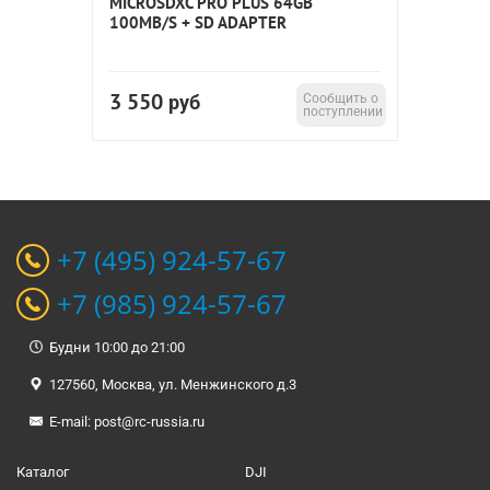
MICROSDXC PRO PLUS 64GB
100MB/S + SD ADAPTER
3 550
руб
Сообщить о
поступлении
+7 (495) 924-57-67
+7 (985) 924-57-67
Будни 10:00 до 21:00
127560, Москва, ул. Менжинского д.3
E-mail:
post@rc-russia.ru
Каталог
DJI