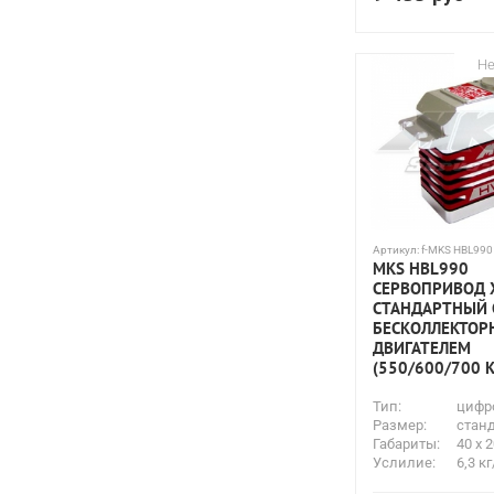
Не
Артикул:
f-MKS HBL990
MKS HBL990
СЕРВОПРИВОД 
СТАНДАРТНЫЙ 
БЕСКОЛЛЕКТО
ДВИГАТЕЛЕМ
(550/600/700 
Тип:
цифр
Размер:
стан
Габариты:
40 х 
Услилие:
6,3 к