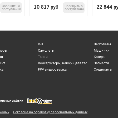
10 817
22 844
Сообщить о
руб
Сообщить о
р
поступлении
поступлении
DJI
Вертолеты
теры
Самолеты
Машинки
ка
Танки
Катера
cBot
Конструкторы, наборы для творчества и настольные игры
Запчасти
ка
FPV видеосъемка
Cтедикамы
ижение сайтов
анных
Согласие на обработку персональных данных