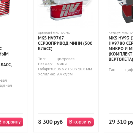
Артикул:
f-MKS HV9767
Артикул:
MKS HV
MKS HV9767
MKS HV93 (
СЕРВОПРИВОД МИНИ (500
HV9780 СЕ
С
КЛАСС)
МИКРО И 
РНЫМ
(КОМПЛЕКТ
ВЕРТОЛЕТА
Тип:
цифровая
ЛАСС,
Размер:
мини
Габариты:
35.5 x 15.0 x 28.5 мм
Тип:
циф
Услилие:
9,4 кг/см
овая
артная
8 300
29 310
руб
р
В корзину
В корзину