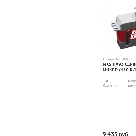
Не
Артикул:
MKS HV93
MKS HV93 СЕР
МИКРО (450 КЛ
Тип:
циф
Размер:
мик
9 435
руб