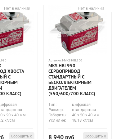
Нет в наличии
Нет в наличии
L980
Артикул:
f-MKS HBL950
0
MKS HBL950
ОД ХВОСТА
СЕРВОПРИВОД
ЫЙ С
СТАНДАРТНЫЙ С
КТОРНЫМ
БЕСКОЛЛЕКТОРНЫМ
М
ДВИГАТЕЛЕМ
00 КЛАСС)
(550/600/700 КЛАСС)
цифровая
Тип:
цифровая
стандартная
Размер:
стандартная
0 х 20 х 40 мм
Габариты:
40 х 20 х 40 мм
,2 кг/см
Услилие:
18,18 кг/см
8 940
уб
Сообщить о
руб
Сообщить о