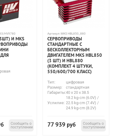
93/HV9780
Артикул:
MKS HBL850_880
3ШТ) И MKS
СЕРВОПРИВОДЫ
РВОПРИВОДЫ
СТАНДАРТНЫЕ С
МИНИ
БЕСКОЛЛЕКТОРНЫМ
 ДЛЯ
ДВИГАТЕЛЕМ MKS HBL850
)
(3 ШТ) И HBL880
(КОМПЛЕКТ 4 ШТУКИ,
550/600/700 КЛАСС)
ровая
Тип:
цифровая
Размер:
стандартная
Габариты:
40 x 20 x 38.5
18.2 kg-cm (6.0V) /
Услилие:
22.5 kg-cm (7.4V) /
24.9 kg-cm (8.2V)
77 939
уб
Сообщить о
руб
Сообщить о
поступлении
поступлении