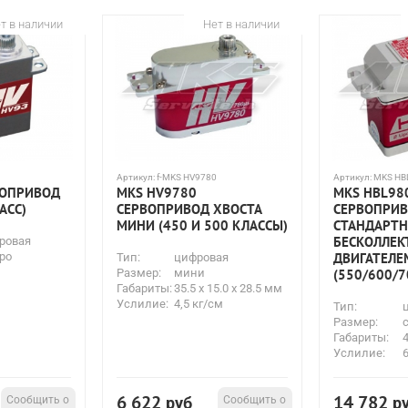
т в наличии
Нет в наличии
Артикул:
f-MKS HV9780
Артикул:
MKS HB
ВОПРИВОД
MKS HV9780
MKS HBL98
АСС)
СЕРВОПРИВОД ХВОСТА
СЕРВОПРИВ
МИНИ (450 И 500 КЛАССЫ)
СТАНДАРТН
БЕСКОЛЛЕ
ровая
ро
ДВИГАТЕЛЕ
Тип:
цифровая
Размер:
мини
(550/600/7
Габариты:
35.5 x 15.0 x 28.5 мм
Услилие:
4,5 кг/см
Тип:
Размер:
Габариты:
4
Услилие:
6
6 622
14 782
Сообщить о
руб
Сообщить о
р