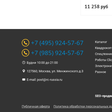
11 258
руб
+7 (495) 924-57-67
Каталог
Квадрокоп
+7 (985) 924-57-67
Спецтехни
Роботы Cli
Будни 10:00 до 21:00
Электрони
127560, Москва, ул. Менжинского д.3
Разное
E-mail:
post@rc-russia.ru
SEO-продв
Публичная оферта
Политика обработки персональных д