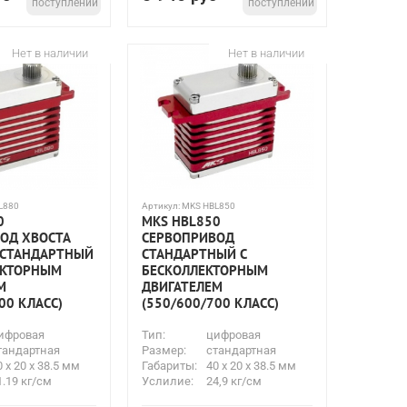
поступлении
поступлении
Нет в наличии
Нет в наличии
L880
Артикул:
MKS HBL850
0
MKS HBL850
ОД ХВОСТА
СЕРВОПРИВОД
 СТАНДАРТНЫЙ
СТАНДАРТНЫЙ С
ЕКТОРНЫМ
БЕСКОЛЛЕКТОРНЫМ
М
ДВИГАТЕЛЕМ
00 КЛАСС)
(550/600/700 КЛАСС)
ифровая
Тип:
цифровая
тандартная
Размер:
стандартная
0 x 20 x 38.5 мм
Габариты:
40 x 20 x 38.5 мм
1.19 кг/см
Услилие:
24,9 кг/см