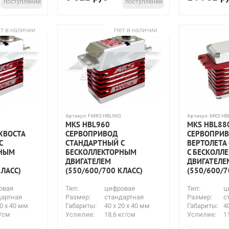
поступлении
поступлении
т в наличии
Нет в наличии
Артикул:
f-MKS HBL960
Артикул:
MKS HB
MKS HBL960
MKS HBL88
ХВОСТА
СЕРВОПРИВОД
СЕРВОПРИВ
С
СТАНДАРТНЫЙ С
ВЕРТОЛЕТА
РНЫМ
БЕСКОЛЛЕКТОРНЫМ
С БЕСКОЛЛ
ДВИГАТЕЛЕМ
ДВИГАТЕЛЕ
КЛАСС)
(550/600/700 КЛАСС)
(550/600/7
овая
Тип:
цифровая
Тип:
ц
дартная
Размер:
стандартная
Размер:
с
20 х 40 мм
Габариты:
40 х 20 х 40 мм
Габариты:
4
г/см
Услилие:
18,6 кг/см
Услилие:
1